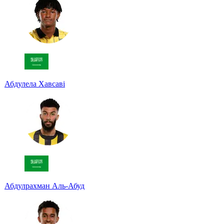
Абдулела Хавсаві
Абдулрахман Аль-Абуд