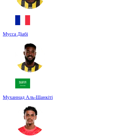
Мусса Діабі
Муханнад Аль-Шанкіті