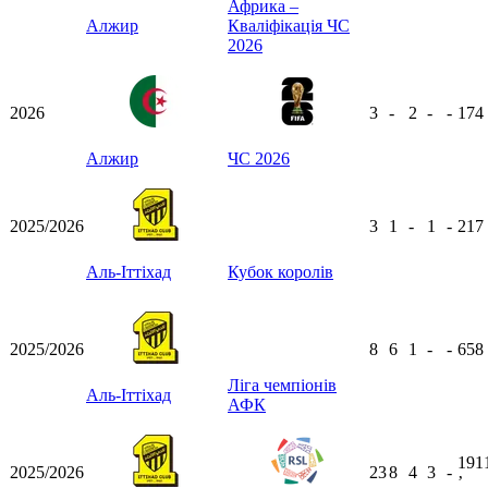
Африка –
Алжир
Кваліфікація ЧС
2026
2026
3
-
2
-
-
174
Алжир
ЧС 2026
2025/2026
3
1
-
1
-
217
Аль-Іттіхад
Кубок королів
2025/2026
8
6
1
-
-
658
Ліга чемпіонів
Аль-Іттіхад
АФК
191
2025/2026
23
8
4
3
-
ʼ