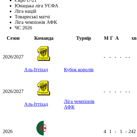
Євро U-21
Юнацька ліга УЄФА
Ліга націй
Товариські матчі
Ліга чемпіонів АФК
ЧС 2026
Сезон
Команда
Турнір
М
Г
А
хв
2026/2027
-
-
-
-
-
-
Аль-Іттіхад
Кубок королів
2026/2027
-
-
-
-
-
-
Ліга чемпіонів
Аль-Іттіхад
АФК
2026
4
1
-
1
-
242