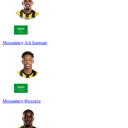
Мохаммед Алі Барнаві
Мохаммед Фаллата