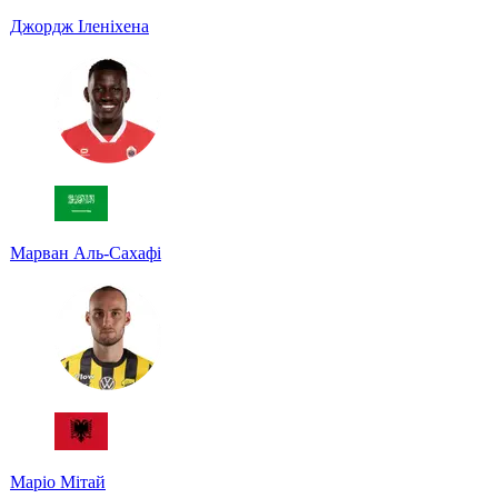
Джордж Іленіхена
Марван Аль-Сахафі
Маріо Мітай