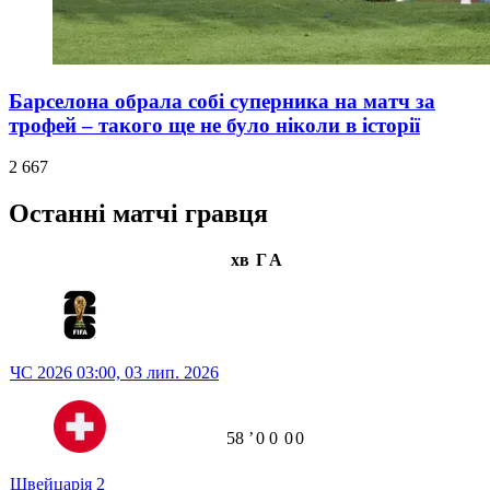
Барселона обрала собі суперника на матч за
трофей – такого ще не було ніколи в історії
2 667
Останні матчі гравця
хв
Г
А
ЧС 2026
03:00,
03 лип. 2026
58
ʼ
0
0
0
0
Швейцарія
2