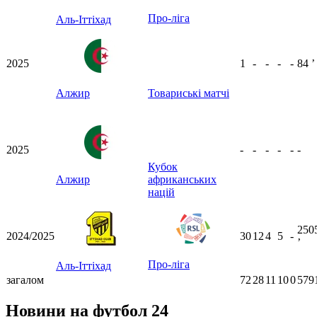
Про-ліга
Аль-Іттіхад
2025
1
-
-
-
-
84
ʼ
Алжир
Товариські матчі
2025
-
-
-
-
-
-
Кубок
Алжир
африканських
націй
250
2024/2025
30
12
4
5
-
ʼ
Про-ліга
Аль-Іттіхад
загалом
72
28
11
10
0
579
Новини на футбол 24