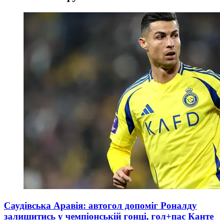
Саудівська Аравія: автогол допоміг Роналду
залишитись у чемпіонській гонці, гол+пас Канте