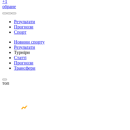
+
1
обране
Результати
Прогнози
Спорт
Новини спорту
Результати
Турніри
Статті
Прогнози
Трансфери
топ