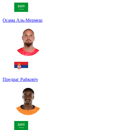
Осама Аль-Мермеш
Предраг Райковіч