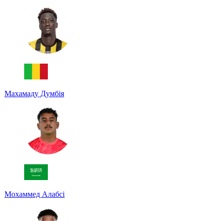
Махамаду Думбія
Мохаммед Алабсі