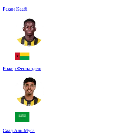
Ракан Каабі
Рожер Фернандеш
Саад Аль-Муса