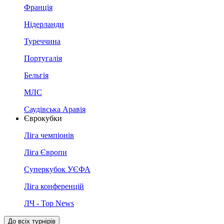
Франція
Нідерланди
Туреччина
Португалія
Бельгія
МЛС
Саудівська Аравія
Єврокубки
Ліга чемпіонів
Ліга Європи
Суперкубок УЄФА
Ліга конференцій
ЛЧ - Top News
До всіх турнірів