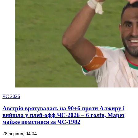
ЧС 2026
Австрія врятувалась на 90+6 проти Алжиру і
вийшла у плей-офф ЧС-2026 – 6 голів, Марез
майже помстився за ЧС-1982
28 червня, 04:04