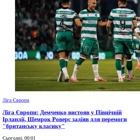
Ліга Європи
Ліга Європи: Демченко вистояв у Північній
Ірландії, Шемрок Роверс задіяв для перемоги
"британську класику"
Сьогодні, 00:01