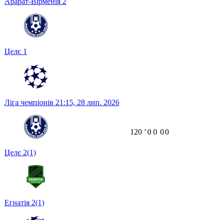
Арарат-Вірменія
2
Целє
1
Ліга чемпіонів
21:15,
28 лип. 2026
120
ʼ
0
0
0
0
Целє
2
(1)
Егнатія
2
(1)