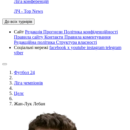
Ліга конференцій
ЛЧ - Top News
До всіх турнірів
Сайт
Редакція
Прогнози
Політика конфіденційності
Правила сайту
Контакти
Правила коментування
Редакційна політика
Структура власності
Соціальні мережі
facebook
x
youtube
instagram
telegram
viber
Футбол 24
Ліга чемпіонів
Целє
Жан-Лук Лебан