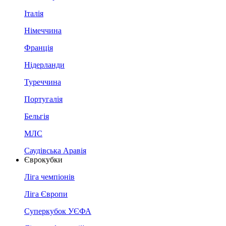
Італія
Німеччина
Франція
Нідерланди
Туреччина
Португалія
Бельгія
МЛС
Саудівська Аравія
Єврокубки
Ліга чемпіонів
Ліга Європи
Суперкубок УЄФА