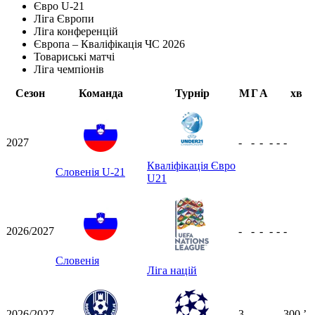
Євро U-21
Ліга Європи
Ліга конференцій
Європа – Кваліфікація ЧС 2026
Товариські матчі
Ліга чемпіонів
Сезон
Команда
Турнір
М
Г
А
хв
2027
-
-
-
-
-
-
Кваліфікація Євро
Словенія U-21
U21
2026/2027
-
-
-
-
-
-
Словенія
Ліга націй
2026/2027
3
-
-
-
-
300
ʼ