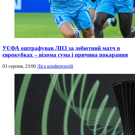
УЄФА оштрафував ЛНЗ за дебютний матч в
єврокубках – відома сума і причина покарання
03 серпня, 23:00
Ліга конференцій