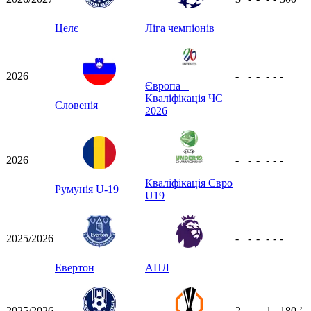
Целє
Ліга чемпіонів
2026
-
-
-
-
-
-
Європа –
Кваліфікація ЧС
Словенія
2026
2026
-
-
-
-
-
-
Кваліфікація Євро
Румунія U-19
U19
2025/2026
-
-
-
-
-
-
Евертон
АПЛ
2025/2026
2
-
-
1
-
180
ʼ