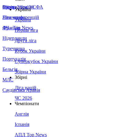
Збірна України
Італія
Суперкубок УЄФА
Україна
Німеччина
Ліга конференцій
Україна
Франція
ЛЧ - Top News
Перша ліга
Нідерланди
Друга ліга
Туреччина
Кубок України
Португалія
Суперкубок України
Бельгія
Збірна України
Збірні
МЛС
Ліга націй
Саудівська Аравія
ЧС 2026
Чемпіонати
Англія
Іспанія
АПЛ Top News