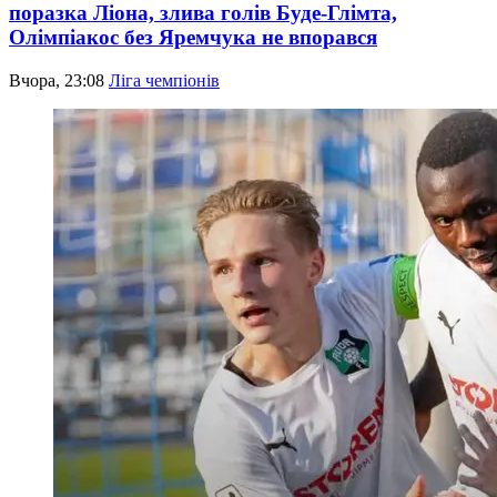
поразка Ліона, злива голів Буде-Глімта,
Олімпіакос без Яремчука не впорався
Вчора, 23:08
Ліга чемпіонів