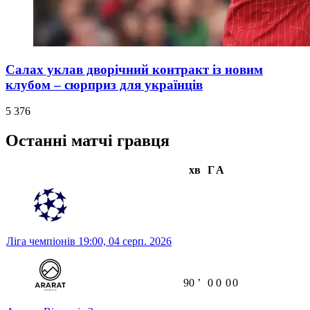
Салах уклав дворічний контракт із новим
клубом – сюрприз для українців
5 376
Останні матчі гравця
хв
Г
А
Ліга чемпіонів
19:00,
04 серп. 2026
90
ʼ
0
0
0
0