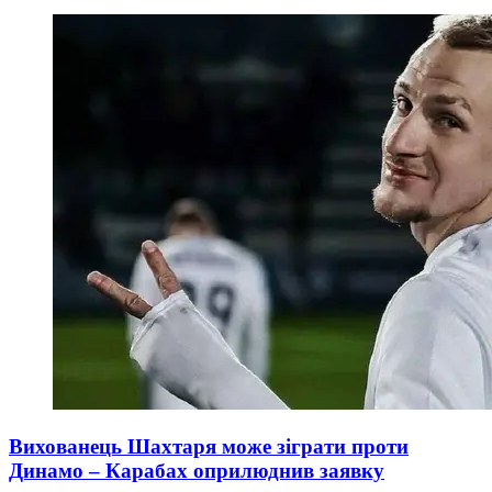
Вихованець Шахтаря може зіграти проти
Динамо – Карабах оприлюднив заявку