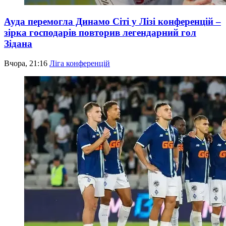
Ауда перемогла Динамо Сіті у Лізі конференцій –
зірка господарів повторив легендарний гол
Зідана
Вчора, 21:16
Ліга конференцій