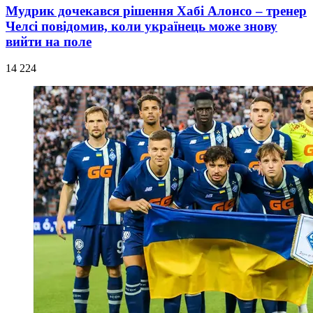
Мудрик дочекався рішення Хабі Алонсо – тренер
Челсі повідомив, коли українець може знову
вийти на поле
14 224