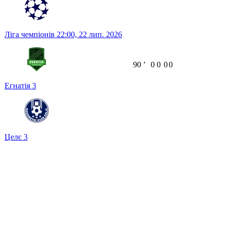
Ліга чемпіонів
22:00,
22 лип. 2026
90
ʼ
0
0
0
0
Егнатія
3
Целє
3