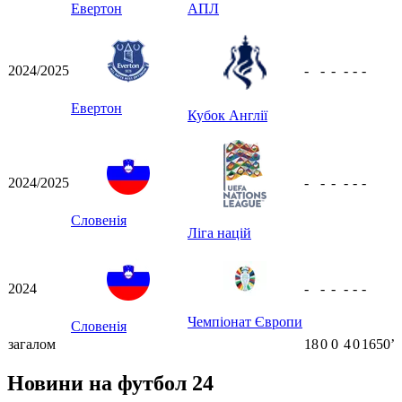
Евертон
АПЛ
2024/2025
-
-
-
-
-
-
Евертон
Кубок Англії
2024/2025
-
-
-
-
-
-
Словенія
Ліга націй
2024
-
-
-
-
-
-
Чемпіонат Європи
Словенія
загалом
18
0
0
4
0
1650ʼ
Новини на футбол 24