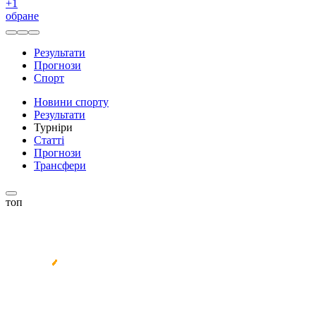
+
1
обране
Результати
Прогнози
Спорт
Новини спорту
Результати
Турніри
Статті
Прогнози
Трансфери
топ