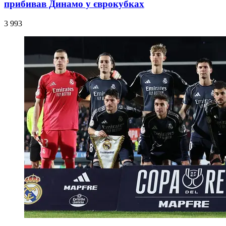
прибивав Динамо у єврокубках
3 993