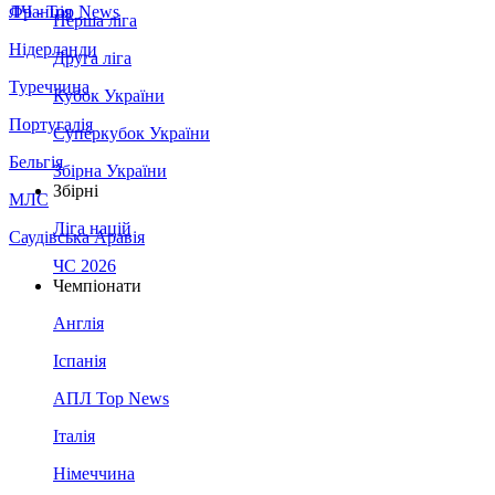
Франція
ЛЧ - Top News
Перша ліга
Нідерланди
Друга ліга
Туреччина
Кубок України
Португалія
Суперкубок України
Бельгія
Збірна України
Збірні
МЛС
Ліга націй
Саудівська Аравія
ЧС 2026
Чемпіонати
Англія
Іспанія
АПЛ Top News
Італія
Німеччина