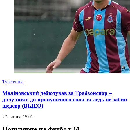
Туреччина
Маліновський дебютував за Трабзонспор –
долучився до пропущеного гола та ледь не забив
шедевр (ВІДЕО)
27 липня, 15:01
Популярне на футбол 24