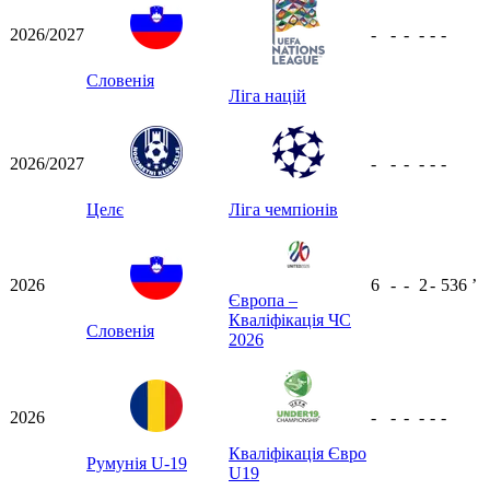
2026/2027
-
-
-
-
-
-
Словенія
Ліга націй
2026/2027
-
-
-
-
-
-
Целє
Ліга чемпіонів
2026
6
-
-
2
-
536
ʼ
Європа –
Кваліфікація ЧС
Словенія
2026
2026
-
-
-
-
-
-
Кваліфікація Євро
Румунія U-19
U19