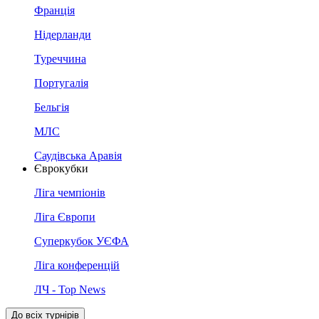
Франція
Нідерланди
Туреччина
Португалія
Бельгія
МЛС
Саудівська Аравія
Єврокубки
Ліга чемпіонів
Ліга Європи
Суперкубок УЄФА
Ліга конференцій
ЛЧ - Top News
До всіх турнірів