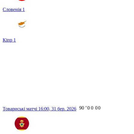
Словенія
1
Кіпр
1
90
ʼ
0
0
0
0
Товариські матчі
16:00,
31 бер. 2026