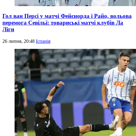
Гол ван Персі у матчі Фейєнорда і Райо, вольова
перемога Севільї: товариські матчі клубів Ла
Ліги
26 липня, 20:48
Іспанія