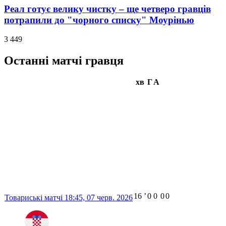
Реал готує велику чистку – ще четверо гравців
потрапили до "чорного списку" Моурінью
3 449
Останні матчі гравця
хв
Г
А
16
ʼ
0
0
0
0
Товариські матчі
18:45,
07 черв. 2026