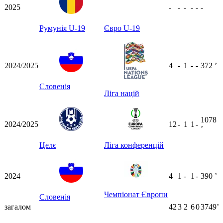
2025
-
-
-
-
-
-
Румунія U-19
Євро U-19
2024/2025
4
-
1
-
-
372
ʼ
Словенія
Ліга націй
1078
2024/2025
12
-
1
1
-
ʼ
Целє
Ліга конференцій
2024
4
1
-
1
-
390
ʼ
Чемпіонат Європи
Словенія
загалом
42
3
2
6
0
3749ʼ