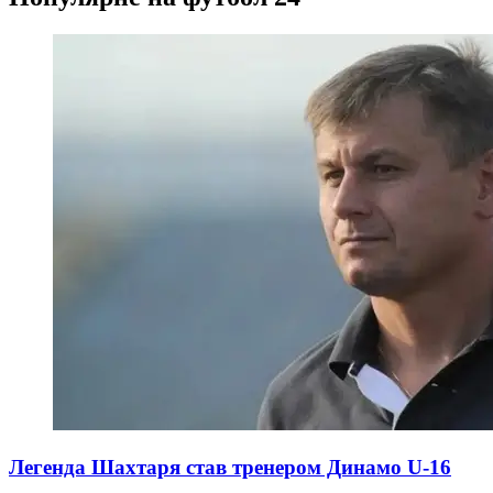
Легенда Шахтаря став тренером Динамо U-16