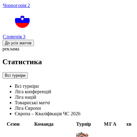
Чорногорія
2
Словенія
3
До усіх матчів
реклама
Статистика
Всі турніри
Всі турніри
Ліга конференцій
Ліга націй
Товариські матчі
Ліга Європи
Європа – Кваліфікація ЧС 2026
Сезон
Команда
Турнір
М
Г
А
хв