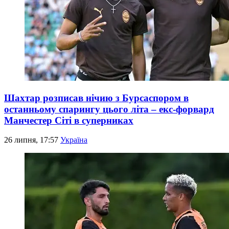
Шахтар розписав нічию з Бурсаспором в
останньому спарингу цього літа – екс-форвард
Манчестер Сіті в суперниках
26 липня, 17:57
Україна