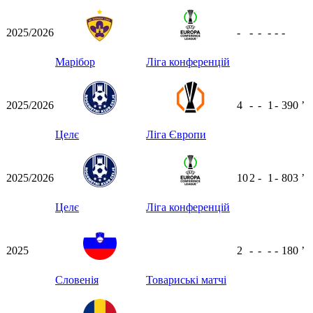
2025/2026
-
-
-
-
-
-
Марібор
Ліга конференцій
2025/2026
4
-
-
1
-
390
ʼ
Целє
Ліга Європи
2025/2026
10
2
-
1
-
803
ʼ
Целє
Ліга конференцій
2025
2
-
-
-
-
180
ʼ
Словенія
Товариські матчі