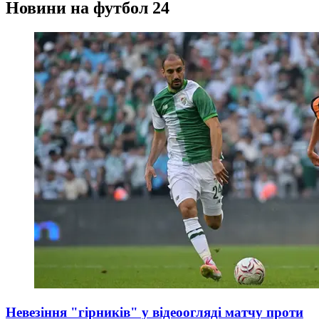
Новини на футбол 24
Невезіння "гірників" у відеоогляді матчу проти