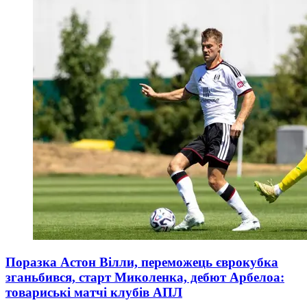
Поразка Астон Вілли, переможець єврокубка
зганьбився, старт Миколенка, дебют Арбелоа:
товариські матчі клубів АПЛ