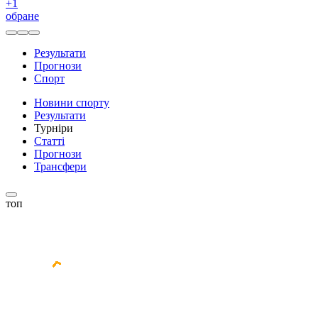
+
1
обране
Результати
Прогнози
Спорт
Новини спорту
Результати
Турніри
Статті
Прогнози
Трансфери
топ