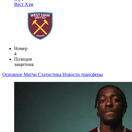
Вест Хэм
Номер
4
Позиция
защитник
Основное
Матчи
Статистика
Новости
трансферы