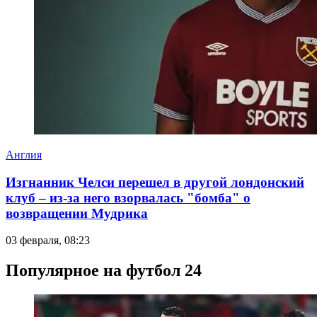
Англия
Изгнанник Челси перешел в другой лондонский
клуб – из-за него взорвалась "бомба" о
возвращении Мудрика
03 февраля, 08:23
Популярное на футбол 24