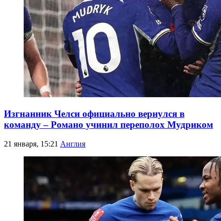
Изгнанник Челси официально вернулся в
команду – Романо учинил переполох Мудриком
21 января, 15:21
Англия