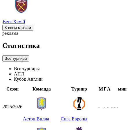
Вест Хэм
0
К всем матчам
реклама
Статистика
Все турниры
Все турниры
АПЛ
Кубок Англии
Сезон
Команда
Турнир
М
Г
А
мин
2025/2026
-
-
-
-
-
-
Астон Вилла
Лига Европы