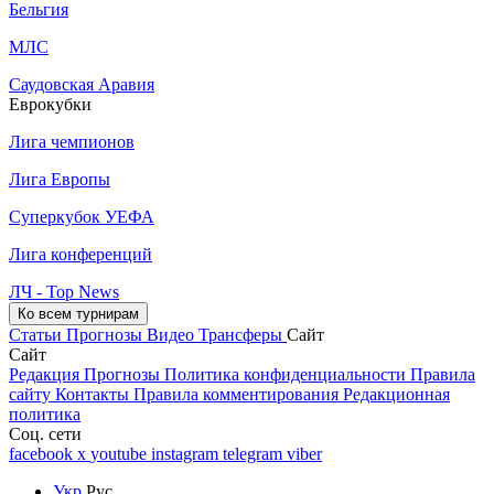
Бельгия
МЛС
Саудовская Аравия
Еврокубки
Лига чемпионов
Лига Европы
Суперкубок УЕФА
Лига конференций
ЛЧ - Top News
Ко всем турнирам
Статьи
Прогнозы
Видео
Трансферы
Сайт
Сайт
Редакция
Прогнозы
Политика конфиденциальности
Правила
сайту
Контакты
Правила комментирования
Редакционная
политика
Соц. сети
facebook
x
youtube
instagram
telegram
viber
Укр
Рус