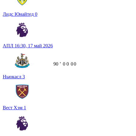
Лидс Юнайтед
0
АПЛ
16:30,
17 май 2026
90
ʼ
0
0
0
0
Ньюкасл
3
Вест Хэм
1