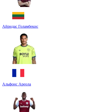
Айридас Голамбекис
Альфонс Ареола