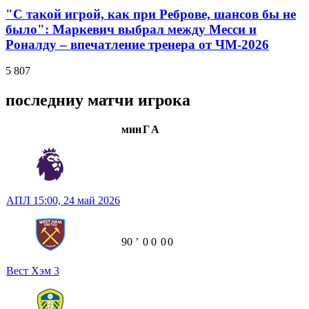
"С такой игрой, как при Реброве, шансов бы не
было": Маркевич выбрал между Месси и
Роналду – впечатление тренера от ЧМ-2026
5 807
последниу матчи игрока
мин
Г
А
АПЛ
15:00,
24 май 2026
90
ʼ
0
0
0
0
Вест Хэм
3