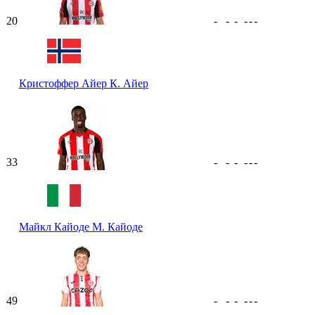
20
-
-
-
-
-
-
Кристоффер Айер
К. Айер
33
-
-
-
-
-
-
Майкл Кайоде
М. Кайоде
49
-
-
-
-
-
-