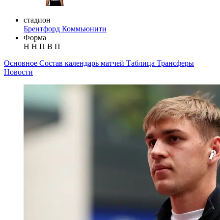
стадион
Брентфорд Коммьюнити
Форма
Н
Н
П
В
П
Основное
Состав
календарь матчей
Таблица
Трансферы
Новости