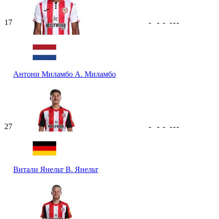
17
-
-
-
-
-
-
Антони Миламбо
А. Миламбо
27
-
-
-
-
-
-
Витали Янельт
В. Янельт