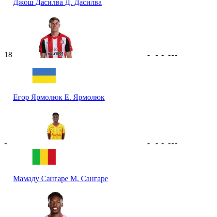
Джош Дасилва
Д. Дасилва
18
-
-
-
-
-
-
Егор Ярмолюк
Е. Ярмолюк
-
-
-
-
-
-
-
Мамаду Сангаре
М. Сангаре