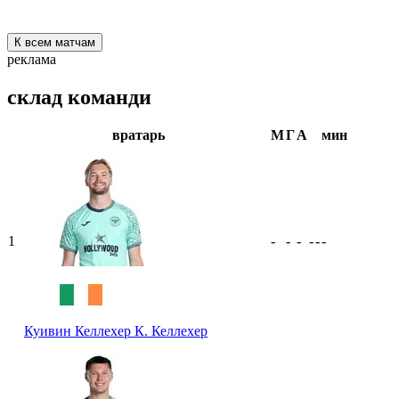
К всем матчам
реклама
склад команди
вратарь
М
Г
А
мин
1
-
-
-
-
-
-
Куивин Келлехер
К. Келлехер