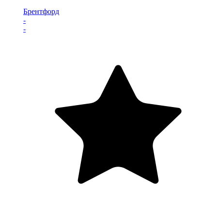
Брентфорд
-
-