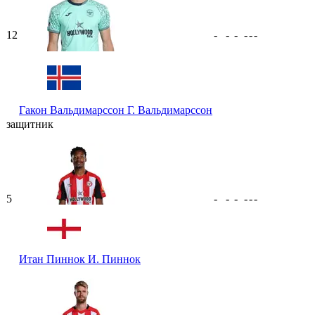
12
-
-
-
-
-
-
Гакон Вальдимарссон
Г. Вальдимарссон
защитник
5
-
-
-
-
-
-
Итан Пиннок
И. Пиннок