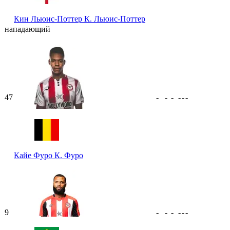
Кин Льюис-Поттер
К. Льюис-Поттер
нападающий
47
-
-
-
-
-
-
Кайе Фуро
К. Фуро
9
-
-
-
-
-
-