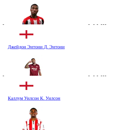
-
-
-
-
-
-
-
Джейдон Энтони
Д. Энтони
-
-
-
-
-
-
-
Каллум Уилсон
К. Уилсон