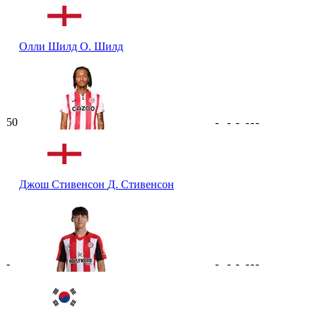
Олли Шилд
О. Шилд
50
-
-
-
-
-
-
Джош Стивенсон
Д. Стивенсон
-
-
-
-
-
-
-