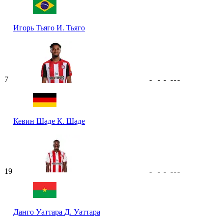
Игорь Тьяго
И. Тьяго
7
-
-
-
-
-
-
Кевин Шаде
К. Шаде
19
-
-
-
-
-
-
Данго Уаттара
Д. Уаттара