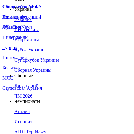
Сборная Украины
Италия
Суперкубок УЕФА
Украина
Германия
Лига конференций
Украина
Франция
ЛЧ - Top News
Первая лига
Нидерланды
Вторая лига
Турция
Кубок Украины
Португалия
Суперкубок Украины
Бельгия
Сборная Украины
Сборные
МЛС
Лига наций
Саудовская Аравия
ЧМ 2026
Чемпионаты
Англия
Испания
АПЛ Top News