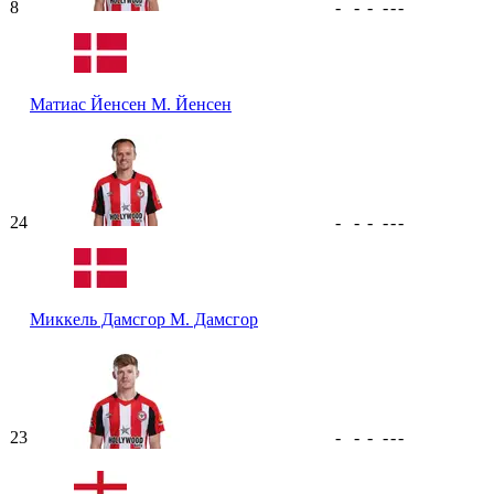
8
-
-
-
-
-
-
Матиас Йенсен
М. Йенсен
24
-
-
-
-
-
-
Миккель Дамсгор
М. Дамсгор
23
-
-
-
-
-
-