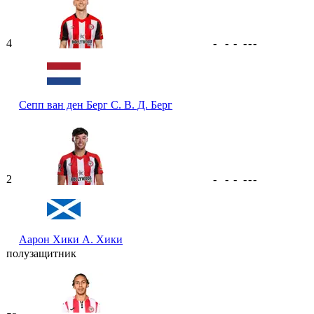
4
-
-
-
-
-
-
Сепп ван ден Берг
С. В. Д. Берг
2
-
-
-
-
-
-
Аарон Хики
А. Хики
полузащитник