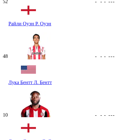
52
-
-
-
-
-
-
Райли Оуэн
Р. Оуэн
48
-
-
-
-
-
-
Лука Бентт
Л. Бентт
10
-
-
-
-
-
-