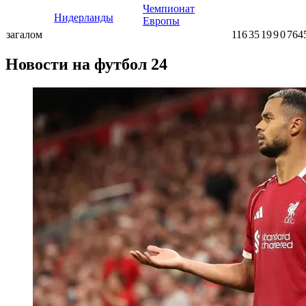
Чемпионат
Нидерланды
Европы
загалом
116
35
19
9
0
764
Новости на футбол 24