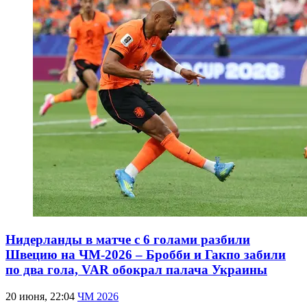
Нидерланды в матче с 6 голами разбили
Швецию на ЧМ-2026 – Бробби и Гакпо забили
по два гола, VAR обокрал палача Украины
20 июня, 22:04
ЧМ 2026