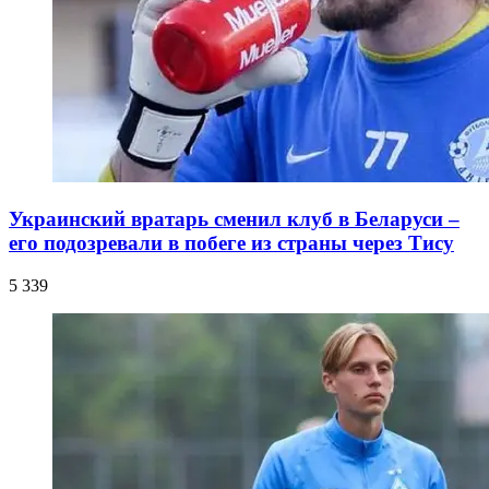
Украинский вратарь сменил клуб в Беларуси –
его подозревали в побеге из страны через Тису
5 339