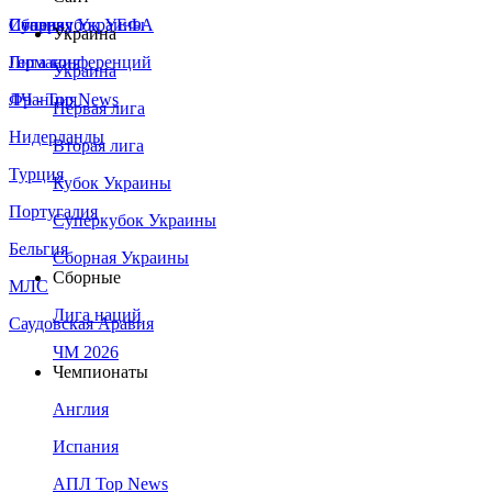
Сборная Украины
Италия
Суперкубок УЕФА
Украина
Германия
Лига конференций
Украина
Франция
ЛЧ - Top News
Первая лига
Нидерланды
Вторая лига
Турция
Кубок Украины
Португалия
Суперкубок Украины
Бельгия
Сборная Украины
Сборные
МЛС
Лига наций
Саудовская Аравия
ЧМ 2026
Чемпионаты
Англия
Испания
АПЛ Top News