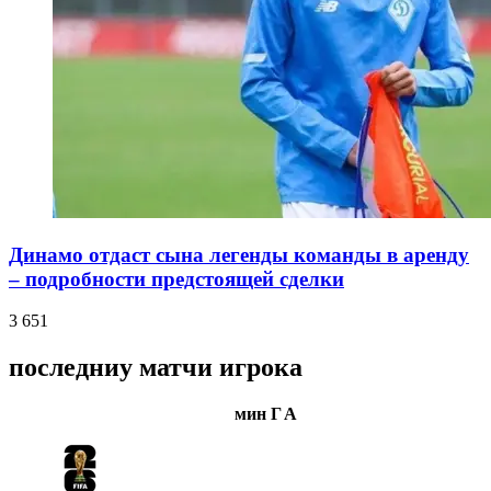
Динамо отдаст сына легенды команды в аренду
– подробности предстоящей сделки
3 651
последниу матчи игрока
мин
Г
А