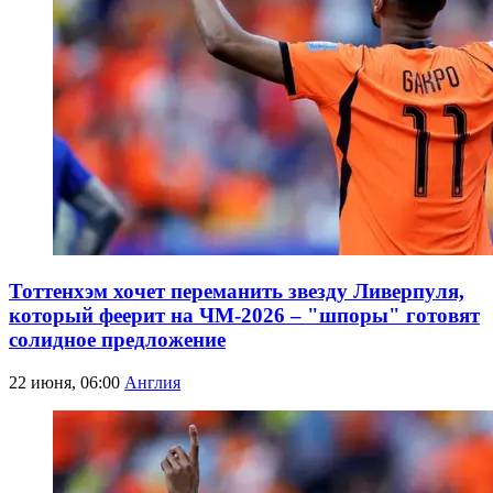
Тоттенхэм хочет переманить звезду Ливерпуля,
который феерит на ЧМ-2026 – "шпоры" готовят
солидное предложение
22 июня, 06:00
Англия