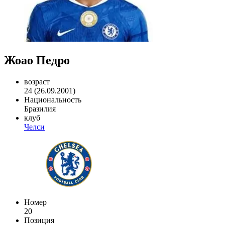
Жоао Педро
возраст
24 (26.09.2001)
Национальность
Бразилия
клуб
Челси
Номер
20
Позиция