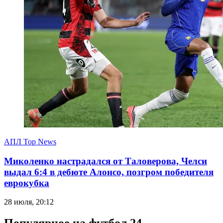
АПЛ Top News
Миколенко настрадался от Таловерова, Челси
выдал 6:4 в дебюте Алонсо, позгром победителя
еврокубка
28 июля, 20:12