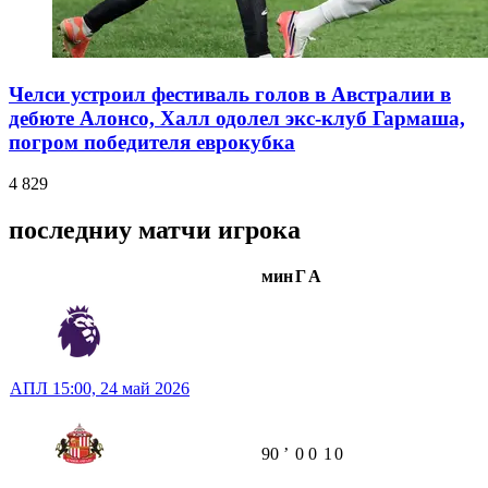
Челси устроил фестиваль голов в Австралии в
дебюте Алонсо, Халл одолел экс-клуб Гармаша,
погром победителя еврокубка
4 829
последниу матчи игрока
мин
Г
А
АПЛ
15:00,
24 май 2026
90
ʼ
0
0
1
0