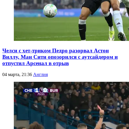
Челси с хет-триком Педро разорвал Астон
Виллу, Ман Сити опозорился с аутсайдером и
отпустил Арсенал в отрыв
04 марта, 21:36
Англия