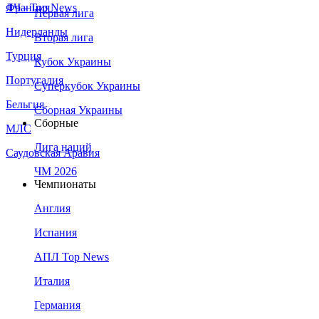
Франция
ЛЧ - Top News
Первая лига
Нидерланды
Вторая лига
Турция
Кубок Украины
Португалия
Суперкубок Украины
Бельгия
Сборная Украины
Сборные
МЛС
Лига наций
Саудовская Аравия
ЧМ 2026
Чемпионаты
Англия
Испания
АПЛ Top News
Италия
Германия