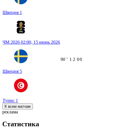
Швеция
1
ЧМ 2026
02:00,
15 июнь 2026
90
ʼ
1
2
0
0
Швеция
5
Тунис
1
К всем матчам
реклама
Статистика