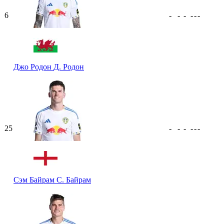
6
-
-
-
-
-
-
Джо Родон
Д. Родон
25
-
-
-
-
-
-
Сэм Байрам
С. Байрам