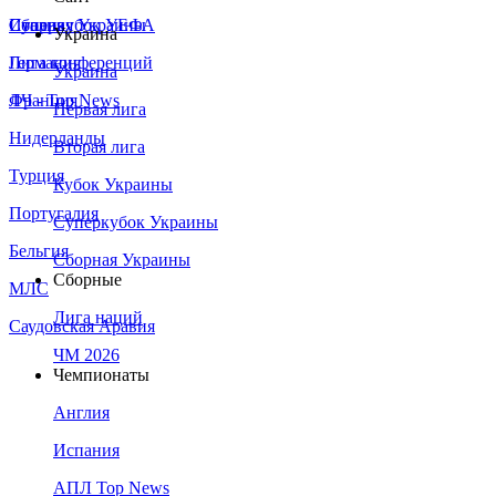
Сборная Украины
Италия
Суперкубок УЕФА
Украина
Германия
Лига конференций
Украина
Франция
ЛЧ - Top News
Первая лига
Нидерланды
Вторая лига
Турция
Кубок Украины
Португалия
Суперкубок Украины
Бельгия
Сборная Украины
Сборные
МЛС
Лига наций
Саудовская Аравия
ЧМ 2026
Чемпионаты
Англия
Испания
АПЛ Top News