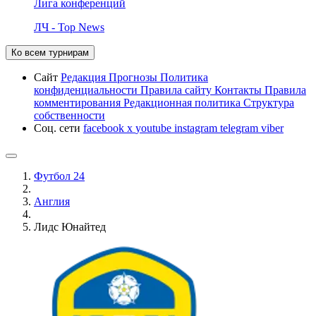
Лига конференций
ЛЧ - Top News
Ко всем турнирам
Сайт
Редакция
Прогнозы
Политика
конфиденциальности
Правила сайту
Контакты
Правила
комментирования
Редакционная политика
Структура
собственности
Соц. сети
facebook
x
youtube
instagram
telegram
viber
Футбол 24
Англия
Лидс Юнайтед