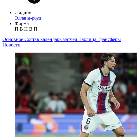
стадион
Элланд-роуд
Форма
П
В
Н
В
П
Основное
Состав
календарь матчей
Таблица
Трансферы
Новости