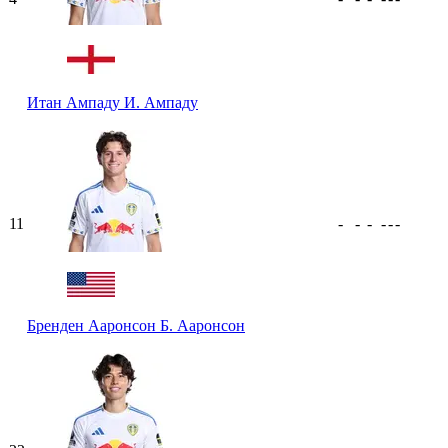
Итан Ампаду
И. Ампаду
11
-
-
-
-
-
-
Бренден Ааронсон
Б. Ааронсон