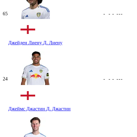
65
-
-
-
-
-
-
Джейден Лиену
Д. Лиену
24
-
-
-
-
-
-
Джеймс Джастин
Д. Джастин