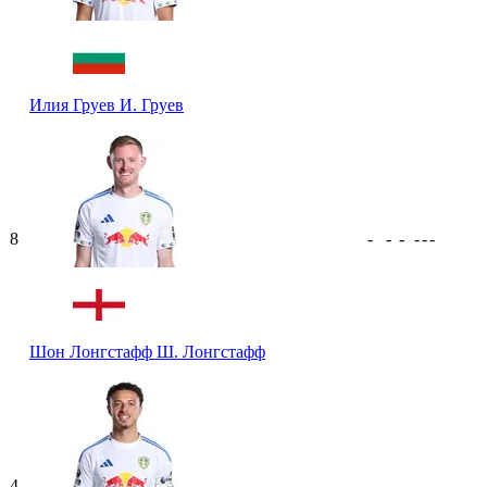
Илия Груев
И. Груев
8
-
-
-
-
-
-
Шон Лонгстафф
Ш. Лонгстафф
4
-
-
-
-
-
-