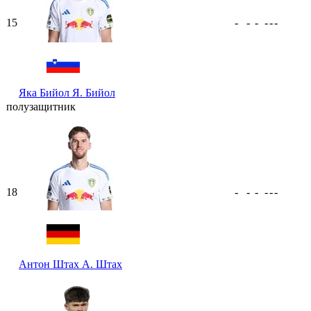
15
-
-
-
-
-
-
Яка Бийол
Я. Бийол
полузащитник
18
-
-
-
-
-
-
Антон Штах
А. Штах