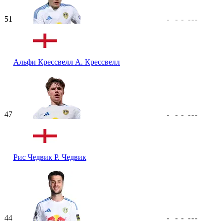
51
-
-
-
-
-
-
Альфи Крессвелл
А. Крессвелл
47
-
-
-
-
-
-
Рис Чедвик
Р. Чедвик
44
-
-
-
-
-
-