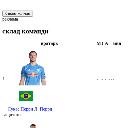
К всем матчам
реклама
склад команди
вратарь
М
Г
А
мин
1
-
-
-
-
-
-
Лукас Перри
Л. Перри
защитник