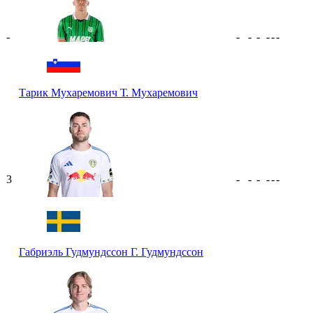
-
-
-
-
-
-
-
Тарик Мухаремович
Т. Мухаремович
3
-
-
-
-
-
-
Габриэль Гудмундссон
Г. Гудмундссон