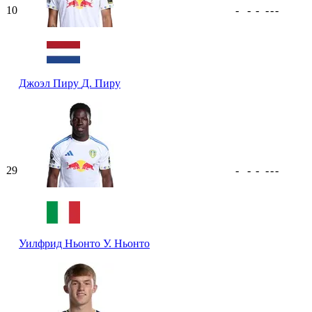
10
-
-
-
-
-
-
Джоэл Пиру
Д. Пиру
29
-
-
-
-
-
-
Уилфрид Ньонто
У. Ньонто