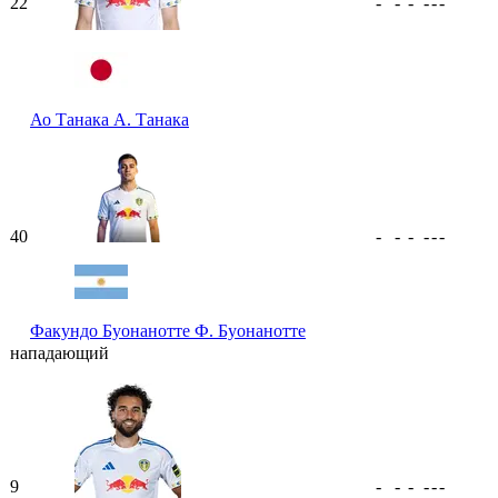
22
-
-
-
-
-
-
Ао Танака
А. Танака
40
-
-
-
-
-
-
Факундо Буонанотте
Ф. Буонанотте
нападающий
9
-
-
-
-
-
-