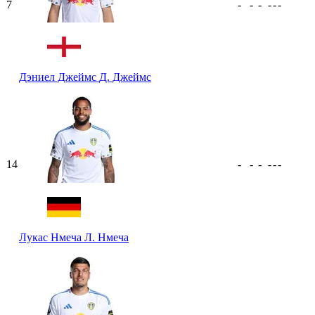
7
-
-
-
-
-
-
Дэниел Джеймс
Д. Джеймс
14
-
-
-
-
-
-
Лукас Нмеча
Л. Нмеча