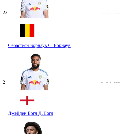
23
-
-
-
-
-
-
Себастьян Борнаув
С. Борнаув
2
-
-
-
-
-
-
Джейден Богл
Д. Богл