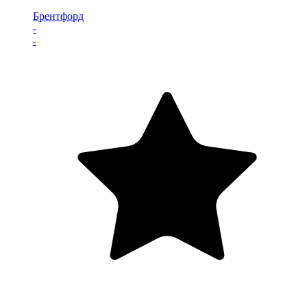
Брентфорд
-
-