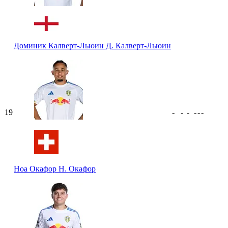
Доминик Калверт-Льюин
Д. Калверт-Льюин
19
-
-
-
-
-
-
Ноа Окафор
Н. Окафор