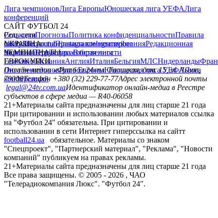
Лига чемпионов
Лига Европы
Юношеская лига УЕФА
Лига
конференций
САЙТ ФУТБОЛ 24
Редакция
Соц. сети
Прогнозы
Политика конфиденциальности
Правила
сайту
facebook
УКРАИНА
Контакты
x
youtube
Правила комментирования
instagram
telegram
viber
Редакционная
политика
Украина
ЧЕМПИОНАТЫ
Первая лига
Структура собственности
Вторая лига
Германия
ЕВРОКУБКИ
Испания
Англия
Италия
Бельгия
МЛС
Нидерланды
Фран
Лига чемпионов
Онлайн-медиа «Футбол 24»
Лига Европы
пл. Галицкая, дом. 15, м. Львов,
Юношеская лига УЕФА
Лига
конференций
79008
Телефон +380 (32) 229-77-77
Адрес электронной почты
legal@24tv.com.ua
Идентификатор онлайн-медиа в Реестре
субъектов в сфере медиа — R40-06058
21+
Материалы сайта предназначены для лиц старше 21 года
При цитировании и использовании любых материалов ссылка
на "Футбол 24" обязательна. При цитировании и
использовании в сети Интернет гиперссылка на сайтт
football24.ua
обязательное. Материалы со знаком
"Спецпроект", "Партнерский материал", "Реклама", "Новости
компаний" публикуем на правах рекламы.
21+
Материалы сайта предназначены для лиц старше 21 года
Все права защищены. © 2005 -
2026
, ЧАО
"Телерадиокомпания Люкс". "Футбол 24".