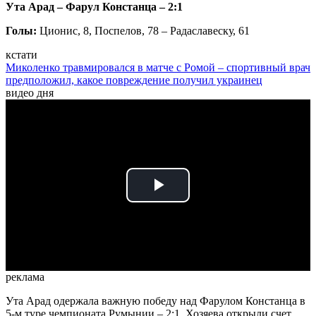
Ута Арад – Фарул Констанца – 2:1
Голы:
Ционис, 8, Поспелов, 78 – Радаславеску, 61
кстати
Миколенко травмировался в матче с Ромой – спортивный врач
предположил, какое повреждение получил украинец
видео дня
Play
Video
реклама
Ута Арад одержала важную победу над Фарулом Констанца в
5-м туре чемпионата Румынии – 2:1. Хозяева открыли счет