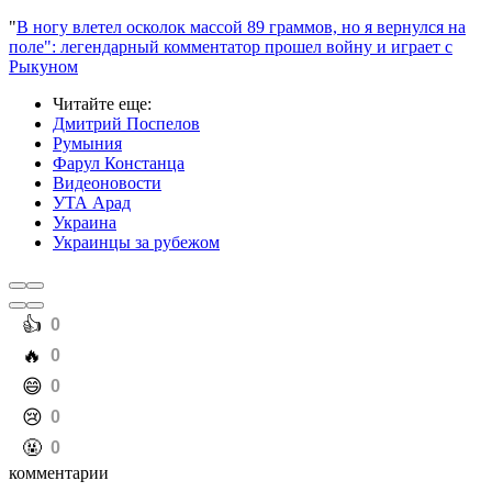
"
В ногу влетел осколок массой 89 граммов, но я вернулся на
поле": легендарный комментатор прошел войну и играет с
Рыкуном
Читайте еще
:
Дмитрий Поспелов
Румыния
Фарул Констанца
Видеоновости
УТА Арад
Украина
Украинцы за рубежом
️👍
0
️🔥
0
️😄
0
️😢
0
️🤬
0
комментарии