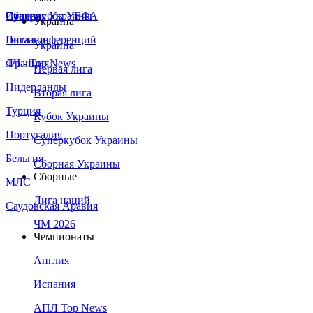
Сборная Украины
Италия
Суперкубок УЕФА
Украина
Германия
Лига конференций
Украина
Франция
ЛЧ - Top News
Первая лига
Нидерланды
Вторая лига
Турция
Кубок Украины
Португалия
Суперкубок Украины
Бельгия
Сборная Украины
Сборные
МЛС
Лига наций
Саудовская Аравия
ЧМ 2026
Чемпионаты
Англия
Испания
АПЛ Top News