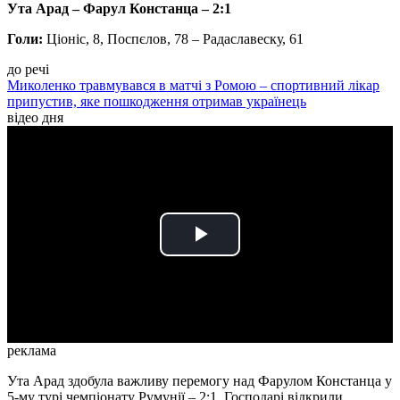
Ута Арад – Фарул Констанца – 2:1
Голи:
Ціоніс, 8, Поспєлов, 78 – Радаславеску, 61
до речі
Миколенко травмувався в матчі з Ромою – спортивний лікар
припустив, яке пошкодження отримав українець
відео дня
Play
Video
реклама
Ута Арад здобула важливу перемогу над Фарулом Констанца у
5-му турі чемпіонату Румунії – 2:1. Господарі відкрили