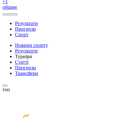
+
1
обране
Результати
Прогнози
Спорт
Новини спорту
Результати
Турніри
Статті
Прогнози
Трансфери
топ