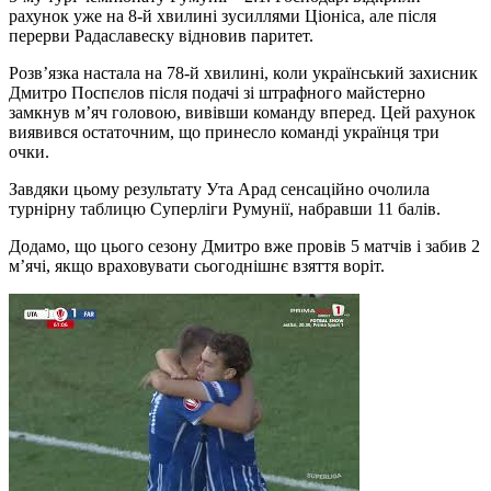
рахунок уже на 8-й хвилині зусиллями Ціоніса, але після
перерви Радаславеску відновив паритет.
Розв’язка настала на 78-й хвилині, коли український захисник
Дмитро Поспєлов після подачі зі штрафного майстерно
замкнув м’яч головою, вивівши команду вперед. Цей рахунок
виявився остаточним, що принесло команді українця три
очки.
Завдяки цьому результату Ута Арад сенсаційно очолила
турнірну таблицю Суперліги Румунії, набравши 11 балів.
Додамо, що цього сезону Дмитро вже провів 5 матчів і забив 2
м’ячі, якщо враховувати сьогоднішнє взяття воріт.