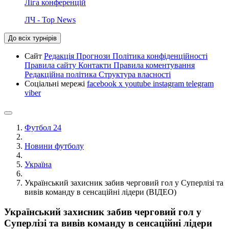
Ліга конференцій
ЛЧ - Top News
До всіх турнірів
Сайт
Редакція
Прогнози
Політика конфіденційності
Правила сайту
Контакти
Правила коментування
Редакційна політика
Структура власності
Соціальні мережі
facebook
x
youtube
instagram
telegram
viber
Футбол 24
Новини футболу
Україна
Український захисник забив черговий гол у Суперлізі та
вивів команду в сенсаційні лідери (ВІДЕО)
Український захисник забив черговий гол у
Суперлізі та вивів команду в сенсаційні лідери