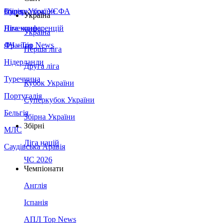
Збірна України
Італія
Суперкубок УЄФА
Україна
Німеччина
Ліга конференцій
Україна
Франція
ЛЧ - Top News
Перша ліга
Нідерланди
Друга ліга
Туреччина
Кубок України
Португалія
Суперкубок України
Бельгія
Збірна України
Збірні
МЛС
Ліга націй
Саудівська Аравія
ЧС 2026
Чемпіонати
Англія
Іспанія
АПЛ Top News