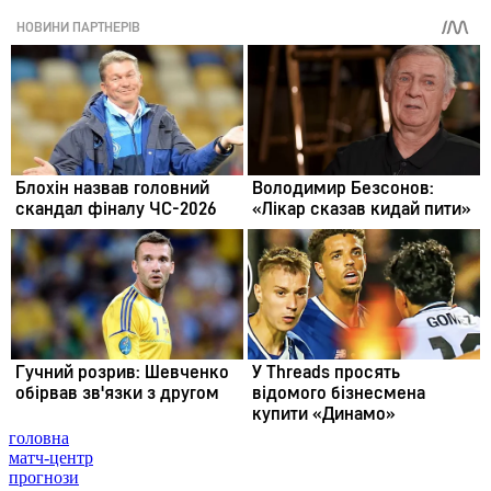
головна
матч-центр
прогнози