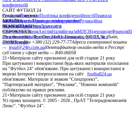
конференцій
САЙТ ФУТБОЛ 24
Редакція
Соціальні мережі
Прогнози
Політика конфіденційності
Правила
сайту
facebook
УКРАЇНА
Контакти
x
youtube
Правила коментування
instagram
telegram
viber
Редакційна
політика
Україна
ЧЕМПІОНАТИ
Перша ліга
Структура власності
Друга ліга
Німеччина
ЄВРОКУБКИ
Іспанія
Англія
Італія
Бельгія
МЛС
Нідерланди
Франція
П
Ліга чемпіонів
Онлайн-медіа «Футбол 24»
Ліга Європи
Юнацька ліга УЄФА
пл. Галицька, буд. 15, м. Львів,
Ліга
конференцій
79008
Телефон +380 (32) 229-77-77
Адреса електронної пошти
—
legal@24tv.com.ua
Ідентифікатор онлайн-медіа в Реєстрі
суб’єктів у сфері медіа — R40-06058
21+
Матеріали сайту призначені для осіб старше 21 року
При цитуванні і використанні будь-яких матеріалів посилання
на "Футбол 24" обов'язкове. При цитуванні і використанні в
мережі Інтернет гіперпосилання на сайт
football24.ua
обов'язкове. Матеріали зі знаком "Спецпроект",
"Партнерський матеріал", "Реклама", "Новини компаній"
публікуємо на правах реклами.
21+
Матеріали сайту призначені для осіб старше 21 року
Усi права захищенi. © 2005 -
2026
, ПрАТ "Телерадіокомпанія
Люкс". "Футбол 24".