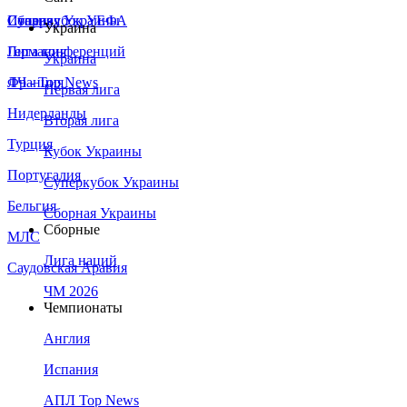
Сборная Украины
Италия
Суперкубок УЕФА
Украина
Германия
Лига конференций
Украина
Франция
ЛЧ - Top News
Первая лига
Нидерланды
Вторая лига
Турция
Кубок Украины
Португалия
Суперкубок Украины
Бельгия
Сборная Украины
Сборные
МЛС
Лига наций
Саудовская Аравия
ЧМ 2026
Чемпионаты
Англия
Испания
АПЛ Top News