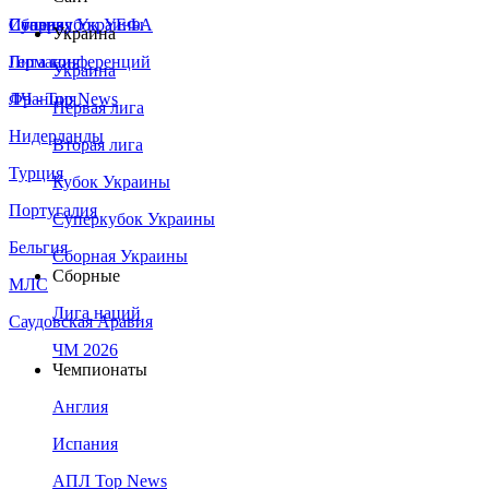
Сборная Украины
Италия
Суперкубок УЕФА
Украина
Германия
Лига конференций
Украина
Франция
ЛЧ - Top News
Первая лига
Нидерланды
Вторая лига
Турция
Кубок Украины
Португалия
Суперкубок Украины
Бельгия
Сборная Украины
Сборные
МЛС
Лига наций
Саудовская Аравия
ЧМ 2026
Чемпионаты
Англия
Испания
АПЛ Top News