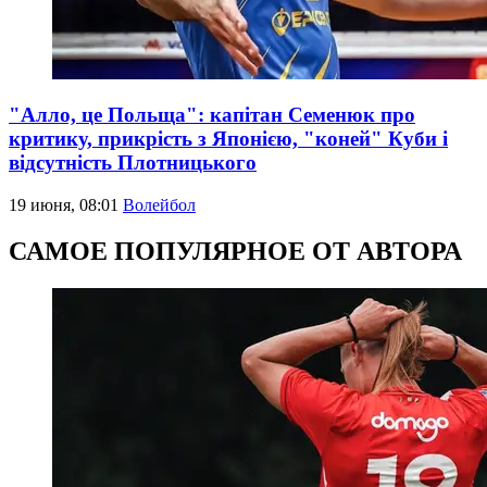
"Алло, це Польща": капітан Семенюк про
критику, прикрість з Японією, "коней" Куби і
відсутність Плотницького
19 июня, 08:01
Волейбол
САМОЕ ПОПУЛЯРНОЕ ОТ АВТОРА