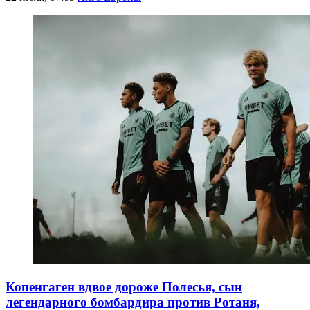
Копенгаген вдвое дороже Полесья, сын
легендарного бомбардира против Ротаня,