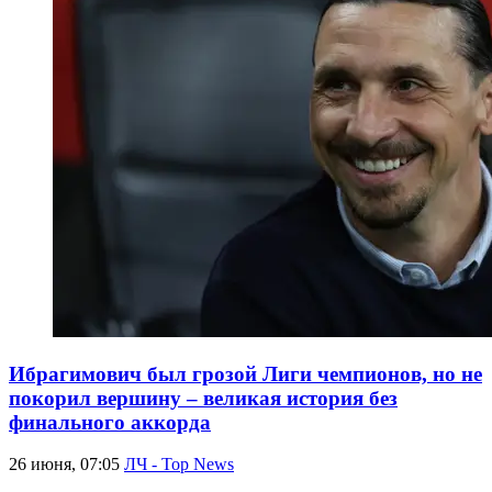
Ибрагимович был грозой Лиги чемпионов, но не
покорил вершину – великая история без
финального аккорда
26 июня, 07:05
ЛЧ - Top News