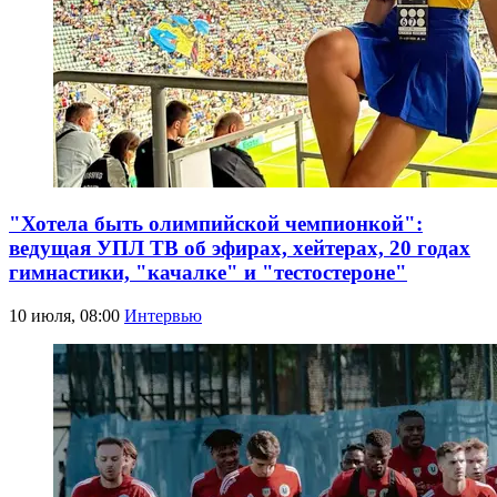
"Хотела быть олимпийской чемпионкой":
ведущая УПЛ ТВ об эфирах, хейтерах, 20 годах
гимнастики, "качалке" и "тестостероне"
10 июля, 08:00
Интервью