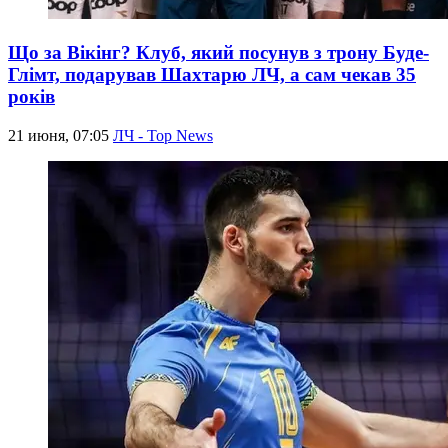
Що за Вікінг? Клуб, який посунув з трону Буде-
Глімт, подарував Шахтарю ЛЧ, а сам чекав 35
років
21 июня, 07:05
ЛЧ - Top News