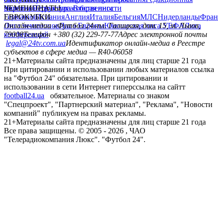
политика
Украина
ЧЕМПИОНАТЫ
Первая лига
Структура собственности
Вторая лига
Германия
ЕВРОКУБКИ
Испания
Англия
Италия
Бельгия
МЛС
Нидерланды
Фран
Лига чемпионов
Онлайн-медиа «Футбол 24»
Лига Европы
пл. Галицкая, дом. 15, м. Львов,
Юношеская лига УЕФА
Лига
конференций
79008
Телефон +380 (32) 229-77-77
Адрес электронной почты
legal@24tv.com.ua
Идентификатор онлайн-медиа в Реестре
субъектов в сфере медиа — R40-06058
21+
Материалы сайта предназначены для лиц старше 21 года
При цитировании и использовании любых материалов ссылка
на "Футбол 24" обязательна. При цитировании и
использовании в сети Интернет гиперссылка на сайтт
football24.ua
обязательное. Материалы со знаком
"Спецпроект", "Партнерский материал", "Реклама", "Новости
компаний" публикуем на правах рекламы.
21+
Материалы сайта предназначены для лиц старше 21 года
Все права защищены. © 2005 -
2026
, ЧАО
"Телерадиокомпания Люкс". "Футбол 24".