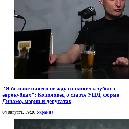
"Я больше ничего не жду от наших клубов в
еврокубках": Кополовец о старте УПЛ, форме
Динамо, мэрии и депутатах
04 августа, 19:26
Украина