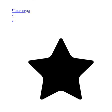
Чиксереда
-
-