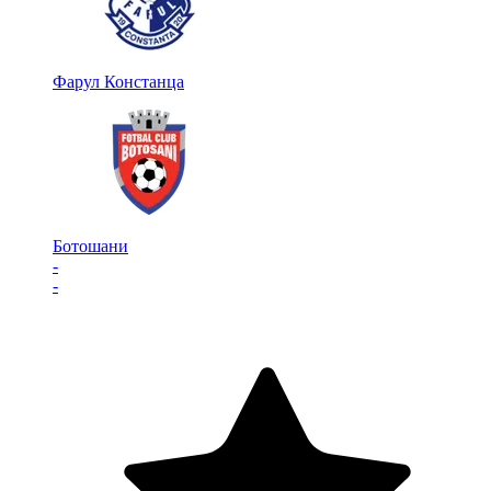
Фарул Констанца
Ботошани
-
-