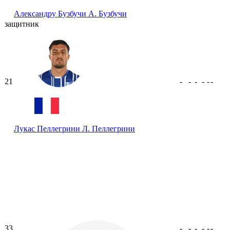
Александру Бузбучи
А. Бузбучи
защитник
21
-
-
-
-
-
-
Лукас Пеллегрини
Л. Пеллегрини
33
-
-
-
-
-
-