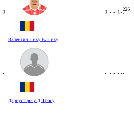
226
3
3
-
-
1
-
ʼ
Валентин Цику
В. Цику
-
-
-
-
-
-
-
Дариус Гросу
Д. Гросу