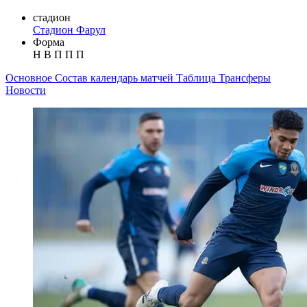
стадион
Стадион Фарул
Форма
Н
В
П
П
П
Основное
Состав
календарь матчей
Таблица
Трансферы
Новости