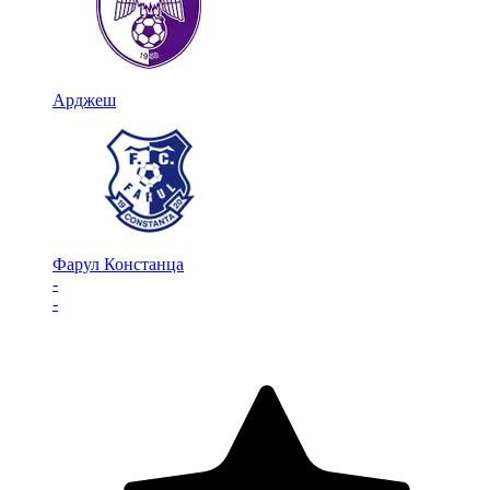
Арджеш
Фарул Констанца
-
-