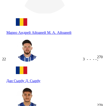
Марио Андрей Айоаней
М. А. Айоаней
270
22
3
-
-
-
-
ʼ
Дан Сырбу
Д. Сырбу
270