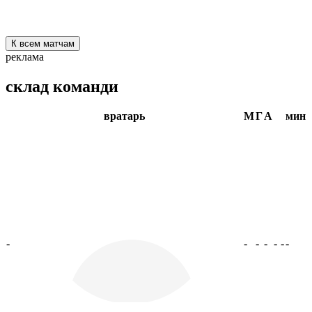
К всем матчам
реклама
склад команди
вратарь
М
Г
А
мин
-
-
-
-
-
-
-