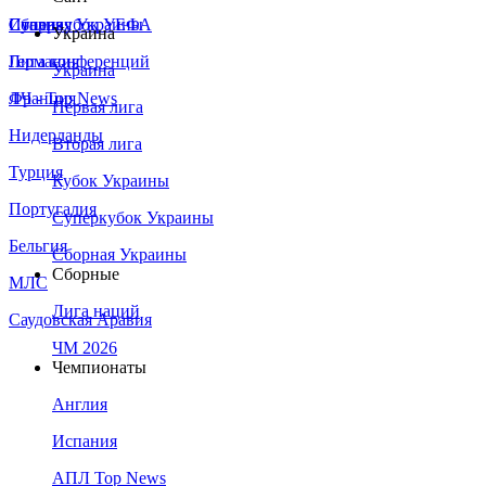
Сборная Украины
Италия
Суперкубок УЕФА
Украина
Германия
Лига конференций
Украина
Франция
ЛЧ - Top News
Первая лига
Нидерланды
Вторая лига
Турция
Кубок Украины
Португалия
Суперкубок Украины
Бельгия
Сборная Украины
Сборные
МЛС
Лига наций
Саудовская Аравия
ЧМ 2026
Чемпионаты
Англия
Испания
АПЛ Top News