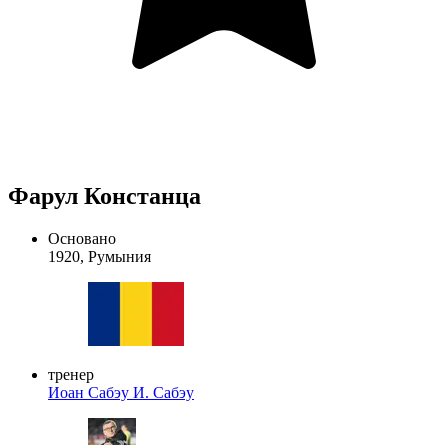
Фарул Констанца
Основано
1920, Румыния
тренер
Иоан Сабэу
И. Сабэу