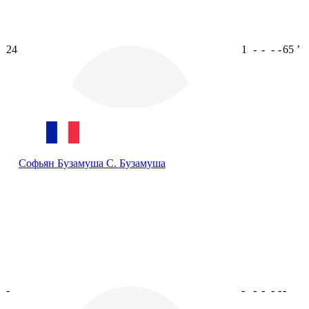
24
1
-
-
-
-
65
ʼ
Софьян Бузамуша
С. Бузамуша
-
-
-
-
-
-
-