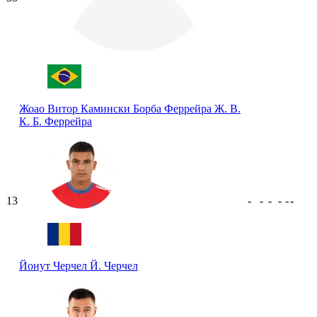
Жоао Витор Камински Борба Феррейра
Ж. В.
К. Б. Феррейра
13
-
-
-
-
-
-
Йонут Черчел
Й. Черчел