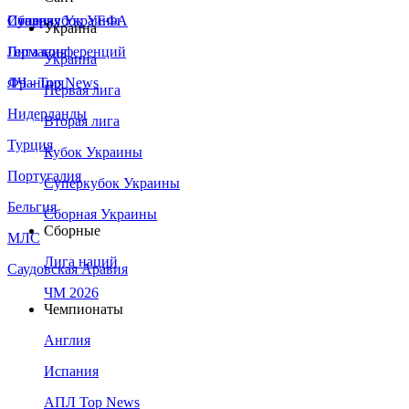
Сборная Украины
Италия
Суперкубок УЕФА
Украина
Германия
Лига конференций
Украина
Франция
ЛЧ - Top News
Первая лига
Нидерланды
Вторая лига
Турция
Кубок Украины
Португалия
Суперкубок Украины
Бельгия
Сборная Украины
Сборные
МЛС
Лига наций
Саудовская Аравия
ЧМ 2026
Чемпионаты
Англия
Испания
АПЛ Top News