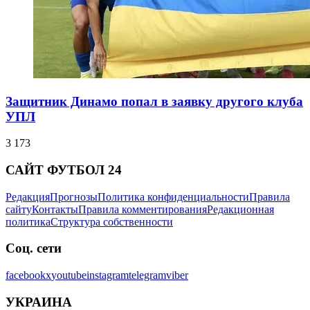
Защитник Динамо попал в заявку другого клуба
УПЛ
3 173
САЙТ ФУТБОЛ 24
Редакция
Прогнозы
Политика конфиденциальности
Правила
сайту
Контакты
Правила комментирования
Редакционная
политика
Структура собственности
Соц. сети
facebook
x
youtube
instagram
telegram
viber
УКРАИНА