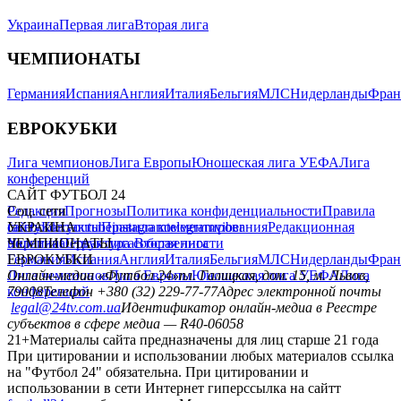
Украина
Первая лига
Вторая лига
ЧЕМПИОНАТЫ
Германия
Испания
Англия
Италия
Бельгия
МЛС
Нидерланды
Фран
ЕВРОКУБКИ
Лига чемпионов
Лига Европы
Юношеская лига УЕФА
Лига
конференций
САЙТ ФУТБОЛ 24
Редакция
Соц. сети
Прогнозы
Политика конфиденциальности
Правила
сайту
facebook
УКРАИНА
Контакты
x
youtube
Правила комментирования
instagram
telegram
viber
Редакционная
политика
Украина
ЧЕМПИОНАТЫ
Первая лига
Структура собственности
Вторая лига
Германия
ЕВРОКУБКИ
Испания
Англия
Италия
Бельгия
МЛС
Нидерланды
Фран
Лига чемпионов
Онлайн-медиа «Футбол 24»
Лига Европы
пл. Галицкая, дом. 15, м. Львов,
Юношеская лига УЕФА
Лига
конференций
79008
Телефон +380 (32) 229-77-77
Адрес электронной почты
legal@24tv.com.ua
Идентификатор онлайн-медиа в Реестре
субъектов в сфере медиа — R40-06058
21+
Материалы сайта предназначены для лиц старше 21 года
При цитировании и использовании любых материалов ссылка
на "Футбол 24" обязательна. При цитировании и
использовании в сети Интернет гиперссылка на сайтт