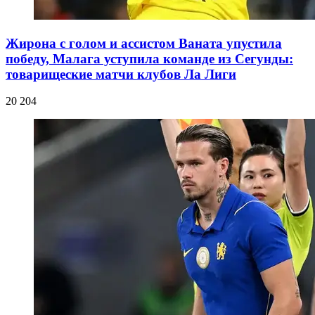
Жирона с голом и ассистом Ваната упустила
победу, Малага уступила команде из Сегунды:
товарищеские матчи клубов Ла Лиги
20 204