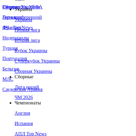
Сборная Украины
Италия
Суперкубок УЕФА
Украина
Германия
Лига конференций
Украина
Франция
ЛЧ - Top News
Первая лига
Нидерланды
Вторая лига
Турция
Кубок Украины
Португалия
Суперкубок Украины
Бельгия
Сборная Украины
Сборные
МЛС
Лига наций
Саудовская Аравия
ЧМ 2026
Чемпионаты
Англия
Испания
АПЛ Top News