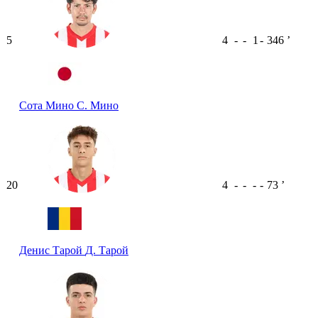
5
4
-
-
1
-
346
ʼ
Сота Мино
С. Мино
20
4
-
-
-
-
73
ʼ
Денис Тарой
Д. Тарой