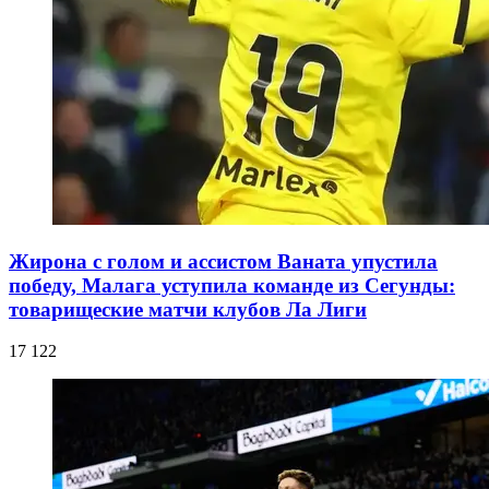
Жирона с голом и ассистом Ваната упустила
победу, Малага уступила команде из Сегунды:
товарищеские матчи клубов Ла Лиги
17 122