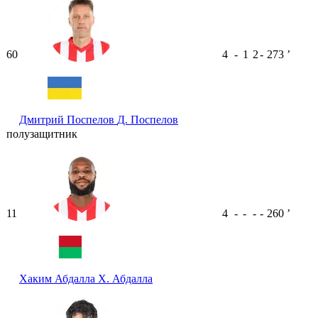
60
4
-
1
2
-
273
ʼ
Дмитрий Поспелов
Д. Поспелов
полузащитник
11
4
-
-
-
-
260
ʼ
Хаким Абдалла
Х. Абдалла