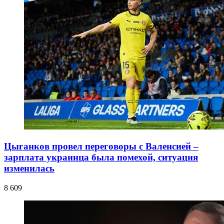
Цыганков провел переговоры с Валенсией –
зарплата украинца была помехой, ситуация
изменилась
8 609