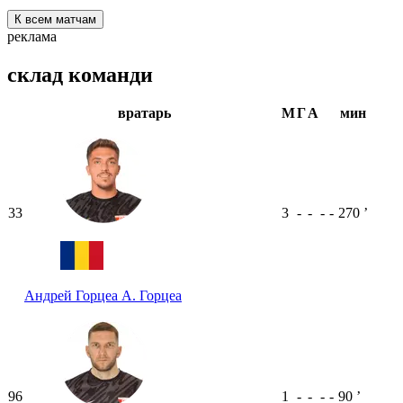
К всем матчам
реклама
склад команди
вратарь
М
Г
А
мин
33
3
-
-
-
-
270
ʼ
Андрей Горцеа
А. Горцеа
96
1
-
-
-
-
90
ʼ