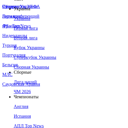
Сборная Украины
Италия
Суперкубок УЕФА
Украина
Германия
Лига конференций
Украина
Франция
ЛЧ - Top News
Первая лига
Нидерланды
Вторая лига
Турция
Кубок Украины
Португалия
Суперкубок Украины
Бельгия
Сборная Украины
Сборные
МЛС
Лига наций
Саудовская Аравия
ЧМ 2026
Чемпионаты
Англия
Испания
АПЛ Top News