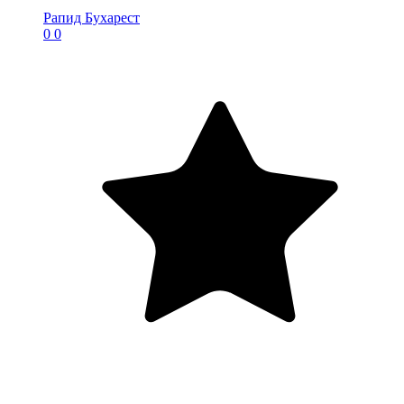
Рапид Бухарест
0
0