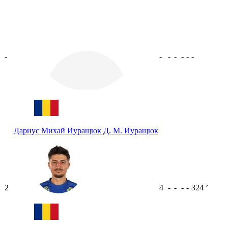
-
-
-
-
-
-
-
Дариус Михай Иуращюк
Д. М. Иуращюк
2
4
-
-
-
-
324
ʼ