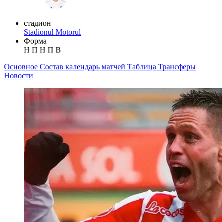
стадион
Stadionul Motorul
Форма
Н
П
Н
П
В
Основное
Состав
календарь матчей
Таблица
Трансферы
Новости