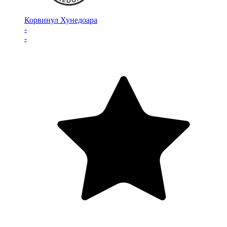
Корвинул Хунедоара
-
-