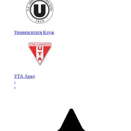
Университатя Клуж
УТА Арад
-
-