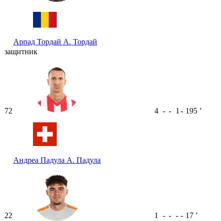
Арпад Тордай
А. Тордай
защитник
72
4
-
-
1
-
195
ʼ
Андреа Падула
А. Падула
22
1
-
-
-
-
17
ʼ