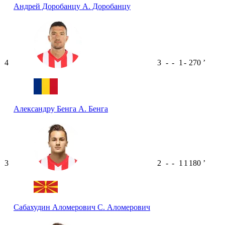
Андрей Доробанцу
А. Доробанцу
4
3
-
-
1
-
270
ʼ
Александру Бенга
А. Бенга
3
2
-
-
1
1
180
ʼ
Сабахудин Аломерович
С. Аломерович