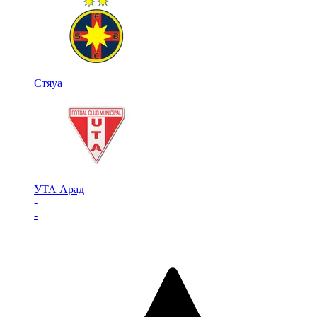
Стяуа
УТА Арад
-
-