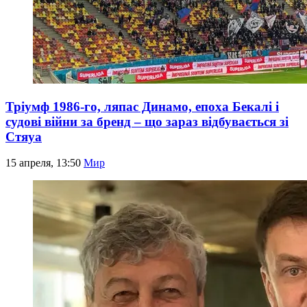
Тріумф 1986-го, ляпас Динамо, епоха Бекалі і
судові війни за бренд – що зараз відбувається зі
Стяуа
15 апреля, 13:50
Мир