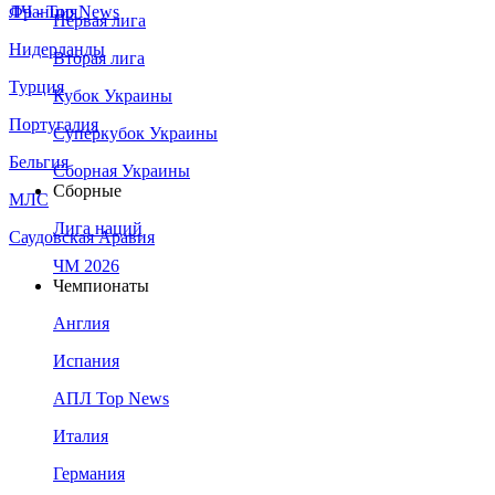
Франция
ЛЧ - Top News
Первая лига
Нидерланды
Вторая лига
Турция
Кубок Украины
Португалия
Суперкубок Украины
Бельгия
Сборная Украины
Сборные
МЛС
Лига наций
Саудовская Аравия
ЧМ 2026
Чемпионаты
Англия
Испания
АПЛ Top News
Италия
Германия