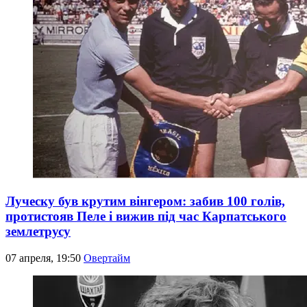
Луческу був крутим вінгером: забив 100 голів,
протистояв Пеле і вижив під час Карпатського
землетрусу
07 апреля, 19:50
Овертайм