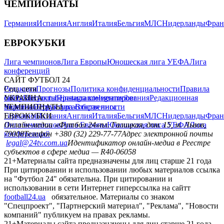
ЧЕМПИОНАТЫ
Германия
Испания
Англия
Италия
Бельгия
МЛС
Нидерланды
Фран
ЕВРОКУБКИ
Лига чемпионов
Лига Европы
Юношеская лига УЕФА
Лига
конференций
САЙТ ФУТБОЛ 24
Редакция
Соц. сети
Прогнозы
Политика конфиденциальности
Правила
сайту
facebook
УКРАИНА
Контакты
x
youtube
Правила комментирования
instagram
telegram
viber
Редакционная
политика
Украина
ЧЕМПИОНАТЫ
Первая лига
Структура собственности
Вторая лига
Германия
ЕВРОКУБКИ
Испания
Англия
Италия
Бельгия
МЛС
Нидерланды
Фран
Лига чемпионов
Онлайн-медиа «Футбол 24»
Лига Европы
пл. Галицкая, дом. 15, м. Львов,
Юношеская лига УЕФА
Лига
конференций
79008
Телефон +380 (32) 229-77-77
Адрес электронной почты
legal@24tv.com.ua
Идентификатор онлайн-медиа в Реестре
субъектов в сфере медиа — R40-06058
21+
Материалы сайта предназначены для лиц старше 21 года
При цитировании и использовании любых материалов ссылка
на "Футбол 24" обязательна. При цитировании и
использовании в сети Интернет гиперссылка на сайтт
football24.ua
обязательное. Материалы со знаком
"Спецпроект", "Партнерский материал", "Реклама", "Новости
компаний" публикуем на правах рекламы.
21+
Материалы сайта предназначены для лиц старше 21 года