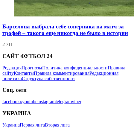
Барселона выбрала себе соперника на матч за
трофей – такого еще никогда не было в истории
2 711
САЙТ ФУТБОЛ 24
Редакция
Прогнозы
Политика конфиденциальности
Правила
сайту
Контакты
Правила комментирования
Редакционная
политика
Структура собственности
Соц. сети
facebook
x
youtube
instagram
telegram
viber
УКРАИНА
Украина
Первая лига
Вторая лига