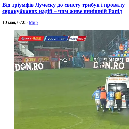
Від тріумфів Луческу до свисту трибун і провалу
єврокубкових надій – чим живе нинішній Рапід
10 мая, 07:05
Мир