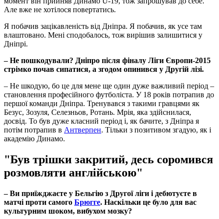
момент він прийняв Динамо U-19, тож запрошував до себе.
Але вже не хотілося повертатись.
Я побачив зацікавленість від Дніпра. Я побачив, як усе там
влаштовано. Мені сподобалось, тож вирішив залишитися у
Дніпрі.
– Не пошкодували? Дніпро після фіналу Ліги Європи-2015
стрімко почав сипатися, а згодом опинився у Другій лізі.
– Не шкодую, бо це для мене ще один дуже важливий період –
становлення професійного футболіста. У 18 років потрапив до
першої команди Дніпра. Тренувався з такими гравцями як
Безус, Зозуля, Селезньов, Ротань. Мрія, яка здійснилася,
досвід. То був дуже класний період і, як бачите, з Дніпра я
потім потрапив в
Антверпен
. Тільки з позитивом згадую, як і
академію Динамо.
"Був трішки закритий, десь соромився
розмовляти англійською"
– Ви приїжджаєте у Бельгію з Другої ліги і дебютуєте в
матчі проти самого
Брюгге
. Наскільки це було для вас
культурним шоком, вибухом мозку?