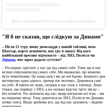
Допис, поширений Yehor Nazaryna (@nazarynayegor)
"Я б не сказав, що слідкую за Динамо"
– Після 21 туру знову двовладдя у нашій таблиці, хоча
Шахтар, варто зазначити, має гру в запасі. Від кого
найбільший пресинг відчуваєте – від ЛНЗ, Полісся чи
Динамо
, яке зараз додало суттєво?
– По-перше, пресинг у нас іде від самих себе. Тому що в нас
великі очікування від самих себе. Ми вважаємо, що можемо
бути чемпіонами. Це наша ціль і ми до неї йдемо. Кожного дня
мотивуємо один одного, тренер нас мотивує. Дивимося самі
на себе. Я навіть не знаю, скільки в нас очок у таблиці. Знаю
тільки, що порівну з ЛНЗ, а на скільки відстає третє місце –
без поняття. Усе залежить від нас: якщо виграємо всі ігри – ми
на першому місці. Тому дивитися на ЛНЗ, Полісся чи Динамо
немає сенсу. Якщо зробимо все, що від нас залежить – будемо
чемпіонами.