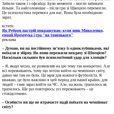
Забили також і з офсайду. Були моменти – могли забивати
більше. Та найголовніше – після гри зі Швецією перемогли.
Це психологічна перемога для нас. Вона була необхідною
зараз.
кстати
Як Ребров настрій покращував: куди зник Миколенко,
емоції Яремчука і гра "на тоненького"
реклама
– Думаю, ви на постійному зв’язку із одноклубниками, які
поїхали в збірну. Як вони пережили невдачу зі Швецією?
Наскільки сильним був психологічний удар для хлопців?
– Я, якщо чесно, не розмовляв на цю тему так конкретно. Але
всі переживають, тому що хотіли вийти на чемпіонат світу,
давно ми там не були. Це мрія для кожного футболіста. Я
вважаю, це було важливо в цей період для нашої країни, для
людей – саме зараз вийти на ЧС. Але, на жаль, трапилось як
трапилось. Ще раз повторюсь: усі переживають – це
стовідсотково.
– Особисто ви ще не втрачаєте надії поїхати на чемпіонат
світу?