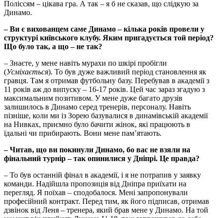
Поліссям – цікава гра. А так – я б не сказав, що слідкую за
Динамо.
– Ви є вихованцем саме Динамо – кілька років провели у
структурі київського клубу. Яким пригадується той період?
Що було так, а що – не так?
– Знаєте, у мене навіть мурахи по шкірі пробігли
(
Усміхається
). То був дуже важливий період становлення як
гравця. Там я отримав футбольну базу. Перебував в академії з
11 років аж до випуску – 16-17 років. Цей час зараз згадую з
максимальним позитивом. У мене дуже багато друзів
залишилось в Динамо серед тренерів, персоналу. Навіть
пізніше, коли ми із Зорею базувалися в динамівській академії
на Нивках, приємно було бачити жінок, які працюють в
їдальні чи прибирають. Вони мене пам’ятають.
– Читав, що ви покинули Динамо, бо вас не взяли на
фінальний турнір – так опинилися у Дніпрі. Це правда?
– То був останній фінал в академії, і я не потрапив у заявку
команди. Надійшла пропозиція від Дніпра приїхати на
перегляд. Я поїхав – сподобалося. Мені запропонували
професійний контракт. Перед тим, як його підписав, отримав
дзвінок від Леня – тренера, який брав мене у Динамо. На той