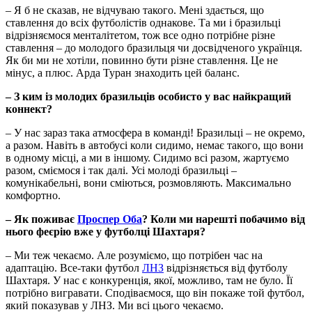
– Я б не сказав, не відчуваю такого. Мені здається, що
ставлення до всіх футболістів однакове. Та ми і бразильці
відрізняємося менталітетом, тож все одно потрібне різне
ставлення – до молодого бразильця чи досвідченого українця.
Як би ми не хотіли, повинно бути різне ставлення. Це не
мінус, а плюс. Арда Туран знаходить цей баланс.
– З ким із молодих бразильців особисто у вас найкращий
коннект?
– У нас зараз така атмосфера в команді! Бразильці – не окремо,
а разом. Навіть в автобусі коли сидимо, немає такого, що вони
в одному місці, а ми в іншому. Сидимо всі разом, жартуємо
разом, сміємося і так далі. Усі молоді бразильці –
комунікабельні, вони сміються, розмовляють. Максимально
комфортно.
– Як поживає
Проспер Оба
? Коли ми нарешті побачимо від
нього феєрію вже у футболці Шахтаря?
– Ми теж чекаємо. Але розуміємо, що потрібен час на
адаптацію. Все-таки футбол
ЛНЗ
відрізняється від футболу
Шахтаря. У нас є конкуренція, якої, можливо, там не було. Її
потрібно вигравати. Сподіваємося, що він покаже той футбол,
який показував у ЛНЗ. Ми всі цього чекаємо.