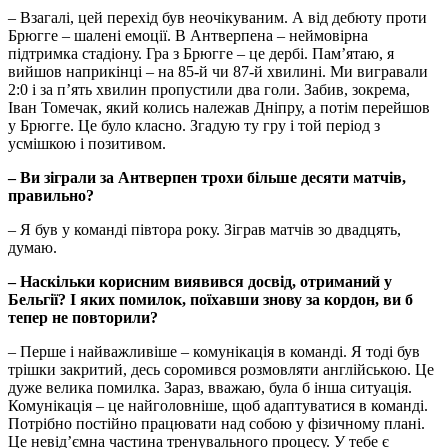
– Взагалі, цей перехід був неочікуваним. А від дебюту проти
Брюгге – шалені емоції. В Антверпена – неймовірна
підтримка стадіону. Гра з Брюгге – це дербі. Пам’ятаю, я
вийшов наприкінці – на 85-й чи 87-й хвилині. Ми вигравали
2:0 і за п’ять хвилин пропустили два голи. Забив, зокрема,
Іван Томечак, який колись належав Дніпру, а потім перейшов
у Брюгге. Це було класно. Згадую ту гру і той період з
усмішкою і позитивом.
– Ви зіграли за Антверпен трохи більше десяти матчів,
правильно?
– Я був у команді півтора року. Зіграв матчів зо двадцять,
думаю.
– Наскільки корисним виявився досвід, отриманий у
Бельгії? І яких помилок, поїхавши знову за кордон, ви б
тепер не повторили?
– Перше і найважливіше – комунікація в команді. Я тоді був
трішки закритий, десь соромився розмовляти англійською. Це
дуже велика помилка. Зараз, вважаю, була б інша ситуація.
Комунікація – це найголовніше, щоб адаптуватися в команді.
Потрібно постійно працювати над собою у фізичному плані.
Це невід’ємна частина тренувального процесу. У тебе є