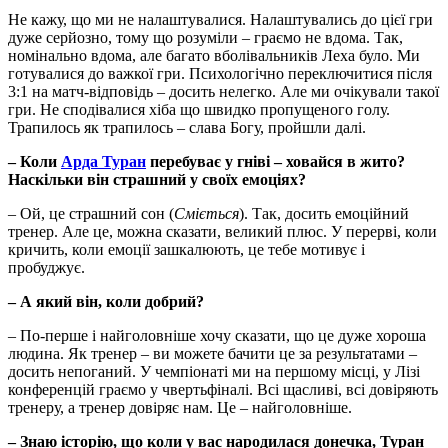
Не кажу, що ми не налаштувалися. Налаштувались до цієї гри
дуже серйозно, тому що розуміли – граємо не вдома. Так,
номінально вдома, але багато вболівальників Леха було. Ми
готувалися до важкої гри. Психологічно переключитися після
3:1 на матч-відповідь – досить нелегко. Але ми очікували такої
гри. Не сподівалися хіба що швидко пропущеного голу.
Трапилось як трапилось – слава Богу, пройшли далі.
– Коли
Арда Туран
перебуває у гніві – ховайся в жито?
Наскільки він страшний у своїх емоціях?
– Ой, це страшний сон (
Сміється
). Так, досить емоційний
тренер. Але це, можна сказати, великий плюс. У перерві, коли
кричить, коли емоції зашкалюють, це тебе мотивує і
пробуджує.
– А який він, коли добрий?
– По-перше і найголовніше хочу сказати, що це дуже хороша
людина. Як тренер – ви можете бачити це за результатами –
досить непоганий. У чемпіонаті ми на першому місці, у Лізі
конференцій граємо у чвертьфіналі. Всі щасливі, всі довіряють
тренеру, а тренер довіряє нам. Це – найголовніше.
– Знаю історію, що коли у вас народилася донечка, Туран