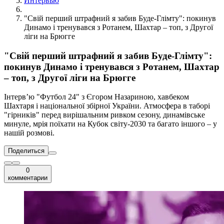
Интервью
"Свій перший штрафний я забив Буде-Глімту": покинув
Динамо і тренувався з Ротанем, Шахтар – топ, з Другої
ліги на Брюгге
"Свій перший штрафний я забив Буде-Глімту":
покинув Динамо і тренувався з Ротанем, Шахтар
– топ, з Другої ліги на Брюгге
Інтерв’ю "Футбол 24" з Єгором Назариною, хавбеком
Шахтаря і національної збірної України. Атмосфера в таборі
"гірників" перед вирішальним ривком сезону, динамівське
минуле, мрія поїхати на Кубок світу-2030 та багато іншого – у
нашій розмові.
Поделиться
0
комментарии