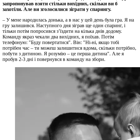
запропонував взяти стільки вихідних, скільки ви б
захотіли. Але ви зголосилися зіграти у спарингу.
– У мене народилась донька, а в нас у цей день була гра. Я на
гру залишився. Наступного дня зіграв ще один спаринг, і
тільки потім попросився з’їздити на кілька днів додому.
Команду якраз чекали два вихідних, я поїхав. Потім
телефоную: "Буду повертатися". Він: "Ні-ні, якщо тобі
потрібен час – ти можеш залишитися вдома, скільки потрібно,
побути з дитиною. Я розумію – це перша дитина". Але я
пробув 2-3 дні і повернувся в команду на збори.