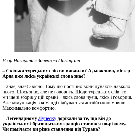
Єгор Назарина з донечкою / Instagram
– Скільки турецьких слів ви вивчили? А, можливо, містер
Арда вже якісь українські слова знає?
– Знає, знає! Звісно. Тому що постійно вони лунають навколо
нього. Щось знає, але не говорить. Щодо турецьких слів, то
ми ще зі зборів у цій країні – якісь слова чуєш, якісь і говориш.
Але комунікація в команді відбувається англійською мовою.
Максимально комфортно.
– Легендарному
Луческу
дорікали за те, що він до
українських і бразильських гравців ставився по-різному.
Чи помічаєте ви різне ставлення від Турана?