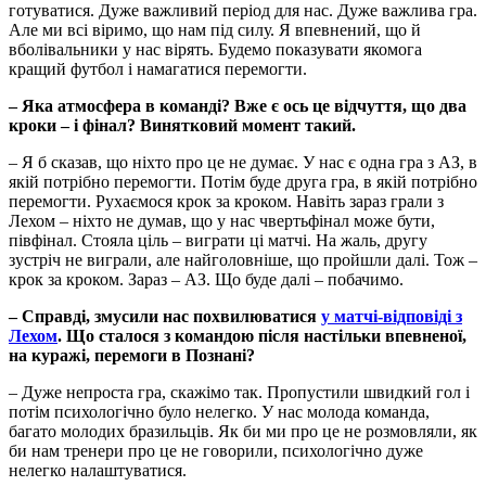
готуватися. Дуже важливий період для нас. Дуже важлива гра.
Але ми всі віримо, що нам під силу. Я впевнений, що й
вболівальники у нас вірять. Будемо показувати якомога
кращий футбол і намагатися перемогти.
– Яка атмосфера в команді? Вже є ось це відчуття, що два
кроки – і фінал? Винятковий момент такий.
– Я б сказав, що ніхто про це не думає. У нас є одна гра з АЗ, в
якій потрібно перемогти. Потім буде друга гра, в якій потрібно
перемогти. Рухаємося крок за кроком. Навіть зараз грали з
Лехом – ніхто не думав, що у нас чвертьфінал може бути,
півфінал. Стояла ціль – виграти ці матчі. На жаль, другу
зустріч не виграли, але найголовніше, що пройшли далі. Тож –
крок за кроком. Зараз – АЗ. Що буде далі – побачимо.
– Справді, змусили нас похвилюватися
у матчі-відповіді з
Лехом
. Що сталося з командою після настільки впевненої,
на куражі, перемоги в Познані?
– Дуже непроста гра, скажімо так. Пропустили швидкий гол і
потім психологічно було нелегко. У нас молода команда,
багато молодих бразильців. Як би ми про це не розмовляли, як
би нам тренери про це не говорили, психологічно дуже
нелегко налаштуватися.