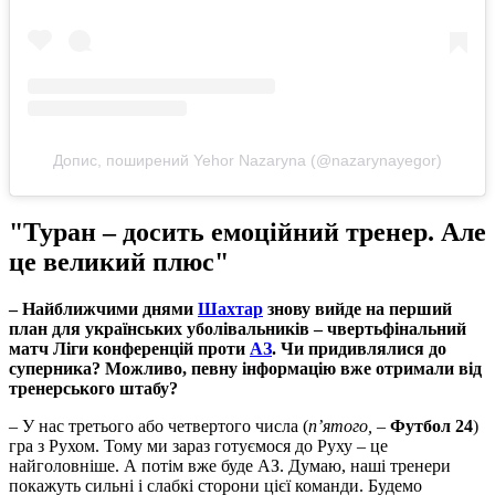
Допис, поширений Yehor Nazaryna (@nazarynayegor)
"Туран – досить емоційний тренер. Але
це великий плюс"
– Найближчими днями
Шахтар
знову вийде на перший
план для українських уболівальників – чвертьфінальний
матч Ліги конференцій проти
АЗ
. Чи придивлялися до
суперника? Можливо, певну інформацію вже отримали від
тренерського штабу?
– У нас третього або четвертого числа (
п’ятого,
–
Футбол 24
)
гра з Рухом. Тому ми зараз готуємося до Руху – це
найголовніше. А потім вже буде АЗ. Думаю, наші тренери
покажуть сильні і слабкі сторони цієї команди. Будемо