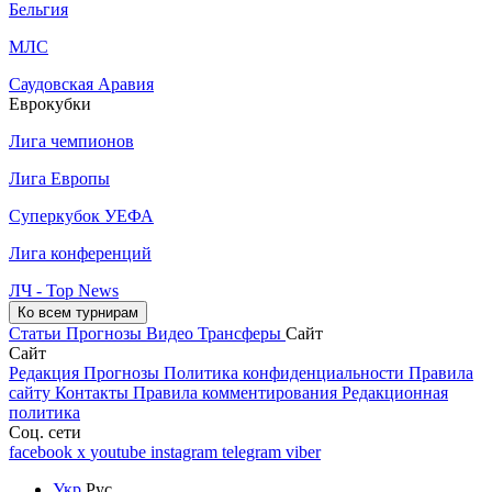
Бельгия
МЛС
Саудовская Аравия
Еврокубки
Лига чемпионов
Лига Европы
Суперкубок УЕФА
Лига конференций
ЛЧ - Top News
Ко всем турнирам
Статьи
Прогнозы
Видео
Трансферы
Сайт
Сайт
Редакция
Прогнозы
Политика конфиденциальности
Правила
сайту
Контакты
Правила комментирования
Редакционная
политика
Соц. сети
facebook
x
youtube
instagram
telegram
viber
Укр
Рус