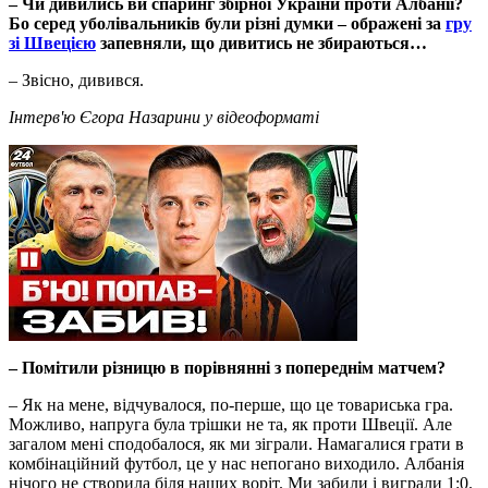
– Чи дивились ви спаринг збірної України проти Албанії?
Бо серед уболівальників були різні думки – ображені за
гру
зі Швецією
запевняли, що дивитись не збираються…
– Звісно, дивився.
Інтерв'ю Єгора Назарини у відеоформаті
– Помітили різницю в порівнянні з попереднім матчем?
– Як на мене, відчувалося, по-перше, що це товариська гра.
Можливо, напруга була трішки не та, як проти Швеції. Але
загалом мені сподобалося, як ми зіграли. Намагалися грати в
комбінаційний футбол, це у нас непогано виходило. Албанія
нічого не створила біля наших воріт. Ми забили і виграли 1:0.