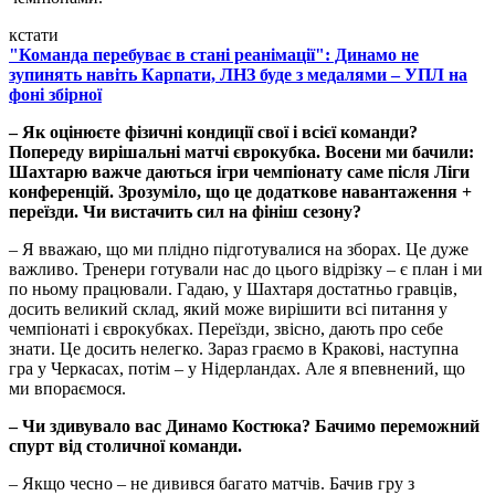
кстати
"Команда перебуває в стані реанімації": Динамо не
зупинять навіть Карпати, ЛНЗ буде з медалями – УПЛ на
фоні збірної
– Як оцінюєте фізичні кондиції свої і всієї команди?
Попереду вирішальні матчі єврокубка. Восени ми бачили:
Шахтарю важче даються ігри чемпіонату саме після Ліги
конференцій. Зрозуміло, що це додаткове навантаження +
переїзди. Чи вистачить сил на фініш сезону?
– Я вважаю, що ми плідно підготувалися на зборах. Це дуже
важливо. Тренери готували нас до цього відрізку – є план і ми
по ньому працювали. Гадаю, у Шахтаря достатньо гравців,
досить великий склад, який може вирішити всі питання у
чемпіонаті і єврокубках. Переїзди, звісно, дають про себе
знати. Це досить нелегко. Зараз граємо в Кракові, наступна
гра у Черкасах, потім – у Нідерландах. Але я впевнений, що
ми впораємося.
– Чи здивувало вас Динамо Костюка? Бачимо переможний
спурт від столичної команди.
– Якщо чесно – не дивився багато матчів. Бачив гру з