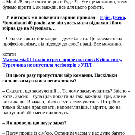
– Мені 28, через чотири роки буде 32. Усе ще можливо, тому
будемо вірити і, як завжди, все для цього робити.
– У вівторок ми побачили гарний приклад –
Едін Джеко
.
Чоловікові 40 років, але він увесь матч відпахав і його
збірна їде на Мундіаль…
– Скільки таких прикладів – дуже багато. Це залежить від
професіоналізму, від підходу до своєї праці. Все можливо.
кстати
Мамма міа!!! Італія втретє пролетіла повз Кубок світу,
Туреччина не впустила легіонерів з УПЛ
– Ви цього разу пропустили збір команди. Наскільки
сильно засмутилися невикликом?
– Сказати, що засмучений… Та чому засмучуватись? Звісно –
хотів. Звісно – була ціль поїхати на такі важливі ігри, але не
викликали. Вважаю, нічого тут засмучуватись. Потрібно
тільки більше працювати, наполегливіше, і вірити, що на
наступний збір мене викличуть.
– Як провели цю паузу зараз?
– Паузу провів із сім’єю. Останнім часом у нас дуже багато