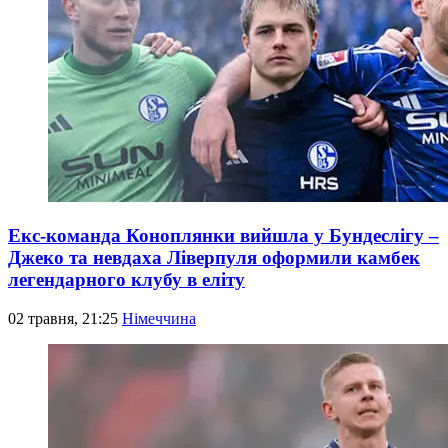
Екс-команда Коноплянки вийшла у Бундеслігу –
Джеко та невдаха Ліверпуля оформили камбек
легендарного клубу в еліту
02 травня, 21:25
Німеччина