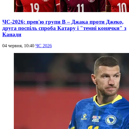
ЧС-2026: прев'ю групи B – Джака проти Джеко,
друга поспіль спроба Катару і "темні конячки" з
Канади
04 червня, 10:40
ЧС 2026