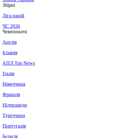
Збірні
Ліга націй
ЧС 2026
Чемпіонати
Англія
Іспанія
АПЛ Top News
Італія
Німеччина
Франція
Нідерланди
Туреччина
Португалія
Бельгія