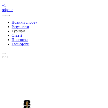
+
1
обране
Новини спорту
Результати
Турніри
Статті
Прогнози
Трансфери
топ