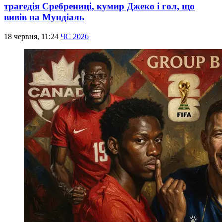
трагедія Сребрениці, кумир Джеко і гол, що
вивів на Мундіаль
18 червня, 11:24
ЧС 2026