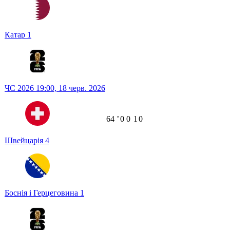
Катар
1
ЧС 2026
19:00,
18 черв. 2026
64
ʼ
0
0
1
0
Швейцарія
4
Боснія і Герцеговина
1