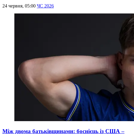
24 червня, 05:00
ЧС 2026
Між двома батьківщинами: боснієць із США –