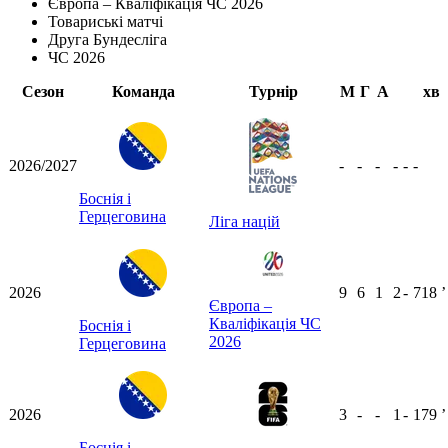
Європа – Кваліфікація ЧС 2026
Товариські матчі
Друга Бундесліга
ЧС 2026
Сезон
Команда
Турнір
М
Г
А
хв
2026/2027
-
-
-
-
-
-
Боснія і
Герцеговина
Ліга націй
2026
9
6
1
2
-
718
ʼ
Європа –
Кваліфікація ЧС
Боснія і
2026
Герцеговина
2026
3
-
-
1
-
179
ʼ
Боснія і