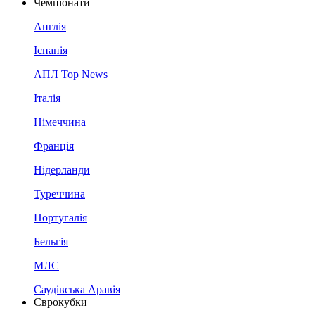
Чемпіонати
Англія
Іспанія
АПЛ Top News
Італія
Німеччина
Франція
Нідерланди
Туреччина
Португалія
Бельгія
МЛС
Саудівська Аравія
Єврокубки