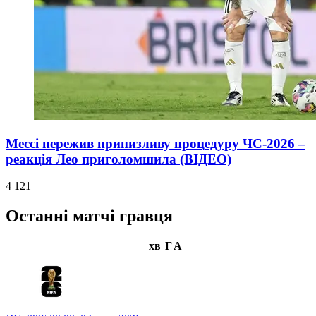
Мессі пережив принизливу процедуру ЧС-2026 –
реакція Лео приголомшила (ВІДЕО)
4 121
Останні матчі гравця
хв
Г
А