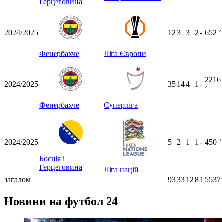
Герцеговина
2024/2025
12
3
3
2
-
652
ʼ
Фенербахче
Ліга Європи
2216
2024/2025
35
14
4
1
-
ʼ
Фенербахче
Суперліга
2024/2025
5
2
1
1
-
450
ʼ
Боснія і
Герцеговина
Ліга націй
загалом
93
33
12
8
1
5537
Новини на футбол 24