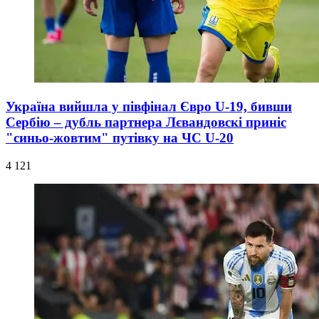
Україна вийшла у півфінал Євро U-19, бивши
Сербію – дубль партнера Лєвандовскі приніс
"синьо-жовтим" путівку на ЧС U-20
4 121