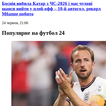
Боснія вибила Катар з ЧС-2026 і має чудові
шанси вийти у плей-офф – 10-й автогол, рекорд
Мбаппе побито
24 червня, 21:06
Популярне на футбол 24