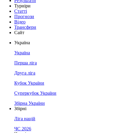
Результати
Турніри
Статті
Прогнози
Відео
Трансфери
Сайт
Україна
Україна
Перша ліга
Друга ліга
Кубок України
Суперкубок України
Збірна України
Збірні
Ліга націй
ЧС 2026