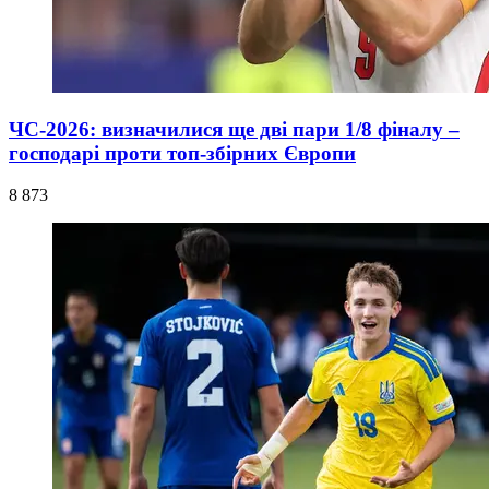
ЧС-2026: визначилися ще дві пари 1/8 фіналу –
господарі проти топ-збірних Європи
8 873