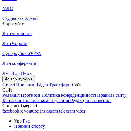
МЛС
Саудівська Аравія
Єврокубки
Ліга чемпіонів
Ліга Європи
Суперкубок УЄФА
Ліга конференцій
ЛЧ - Top News
До всіх турнірів
Статті
Прогнози
Відео
Трансфери
Сайт
Сайт
Редакція
Прогнози
Політика конфіденційності
Правила сайту
Контакти
Правила коментування
Редакційна політика
Соціальні мережі
facebook
x
youtube
instagram
telegram
viber
Укр
Рус
Новини спорту