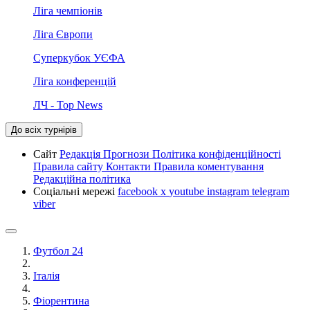
Ліга чемпіонів
Ліга Європи
Суперкубок УЄФА
Ліга конференцій
ЛЧ - Top News
До всіх турнірів
Сайт
Редакція
Прогнози
Політика конфіденційності
Правила сайту
Контакти
Правила коментування
Редакційна політика
Соціальні мережі
facebook
x
youtube
instagram
telegram
viber
Футбол 24
Італія
Фіорентина