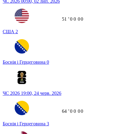
ЧС 2026
00:00,
02 лип. 2026
51
ʼ
0
0
0
0
США
2
Боснія і Герцеговина
0
ЧС 2026
19:00,
24 черв. 2026
64
ʼ
0
0
0
0
Боснія і Герцеговина
3