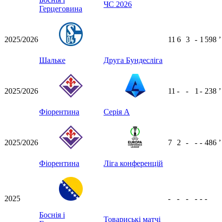
ЧС 2026
Герцеговина
2025/2026
11
6
3
-
1
598
ʼ
Шальке
Друга Бундесліга
2025/2026
11
-
-
1
-
238
ʼ
Фіорентина
Серія А
2025/2026
7
2
-
-
-
486
ʼ
Фіорентина
Ліга конференцій
2025
-
-
-
-
-
-
Боснія і
Товариські матчі