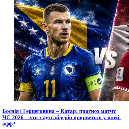
Боснія і Герцеговина – Катар: прогноз матчу
ЧС-2026 – хто з аутсайдерів прорветься у плей-
офф?