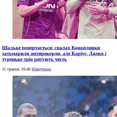
Шальке повертається: спалах Коноплянки
затьмарили антирекорди, але Каріус, Джеко і
турецьке тріо рятують честь
11 травня, 16:40
Німеччина