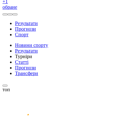
+
1
обране
Результати
Прогнози
Спорт
Новини спорту
Результати
Турніри
Статті
Прогнози
Трансфери
топ