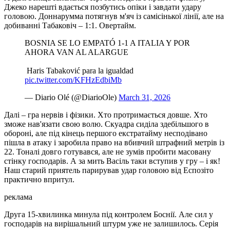
Джеко нарешті вдається позбутись опіки і завдати удару
головою. Доннарумма потягнув м'яч із самісінької лінії, але на
добиванні Табаковіч – 1:1. Овертайм.
BOSNIA SE LO EMPATÓ 1-1 A ITALIA Y POR
AHORA VAN AL ALARGUE
️ Haris Tabaković para la igualdad
pic.twitter.com/KFHzEdbiMb
— Diario Olé (@DiarioOle)
March 31, 2026
Далі – гра нервів і фізики. Хто протримається довше. Хто
зможе нав'язати свою волю. Скуадра сиділа здебільшого в
обороні, але під кінець першого екстратайму несподівано
пішла в атаку і заробила право на вбивчий штрафний метрів із
22. Тоналі довго готувався, але не зумів пробити масовану
стінку господарів. А за мить Васіль таки вступив у гру – і як!
Наш старий приятель парирував удар головою від Еспозіто
практично впритул.
реклама
Друга 15-хвилинка минула під контролем Боснії. Але сил у
господарів на вирішальний штурм уже не залишилось. Серія