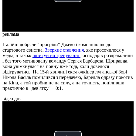
Play
Video
реклама
Італійці добряче "прогріли" Джеко і компанію ще до
стартового свистка.
Зверхнє ставлення
, яке просочилося у
медіа, а також
шпигун на тренуванні
господарів роздраконили
і без того мотивовану команду Сергея Барбареза. Щоправда,
вона увімкнулася на повну вже тоді, коли довелося
відігруватись. На 15-й хвилині екс-голкіпер луганської Зорі
Нікола Васіль помилився з передачею, Барелла одразу покотив
на Кіна, а той пробив не на силу, а на точність, поціливши
практично в "дев'ятку" – 0:1.
відео дня