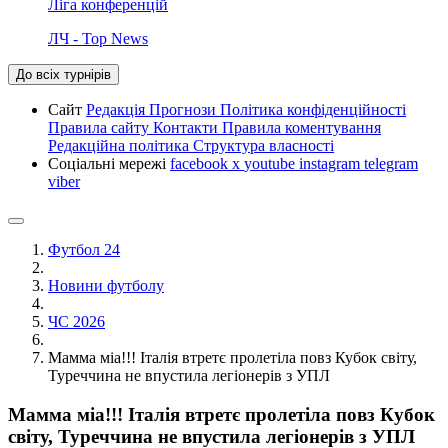
Ліга конференцій
ЛЧ - Top News
До всіх турнірів
Сайт
Редакція
Прогнози
Політика конфіденційності
Правила сайту
Контакти
Правила коментування
Редакційна політика
Структура власності
Соціальні мережі
facebook
x
youtube
instagram
telegram
viber
Футбол 24
Новини футболу
ЧС 2026
Мамма міа!!! Італія втретє пролетіла повз Кубок світу,
Туреччина не впустила легіонерів з УПЛ
Мамма міа!!! Італія втретє пролетіла повз Кубок
світу, Туреччина не впустила легіонерів з УПЛ