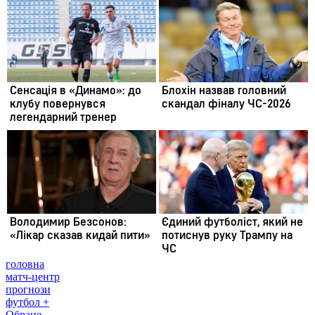
головна
матч-центр
прогнози
футбол +
Обране