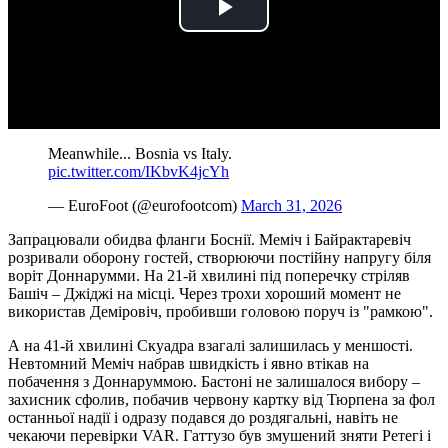
Play
Video
Meanwhile... Bosnia vs Italy. ️
pic.twitter.com/IKbvK4jcYh
— EuroFoot (@eurofootcom)
March 31, 2026
Запрацювали обидва фланги Боснії. Меміч і Байрактаревіч
розривали оборону гостей, створюючи постійну напругу біля
воріт Доннарумми. На 21-й хвилині під поперечку стріляв
Башіч – Джіджі на місці. Через трохи хороший момент не
використав Деміровіч, пробивши головою поруч із "рамкою".
А на 41-й хвилині Скуадра взагалі залишилась у меншості.
Невтомний Меміч набрав швидкість і явно втікав на
побачення з Доннаруммою. Бастоні не залишалося вибору –
захисник сфолив, побачив червону картку від Тюрпена за фол
останньої надії і одразу подався до роздягальні, навіть не
чекаючи перевірки VAR. Гаттузо був змушений зняти Ретегі і