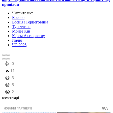
прицілом
Читайте ще
:
Косово
Боснія і Герцеговина
Туреччина
Мойзе Кін
Керем Актюркоглу
Італія
ЧС 2026
️👍
0
️🔥
11
️😄
3
️😢
5
️🤬
2
коментарі