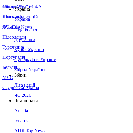
Збірна України
Італія
Суперкубок УЄФА
Україна
Німеччина
Ліга конференцій
Україна
Франція
ЛЧ - Top News
Перша ліга
Нідерланди
Друга ліга
Туреччина
Кубок України
Португалія
Суперкубок України
Бельгія
Збірна України
Збірні
МЛС
Ліга націй
Саудівська Аравія
ЧС 2026
Чемпіонати
Англія
Іспанія
АПЛ Top News