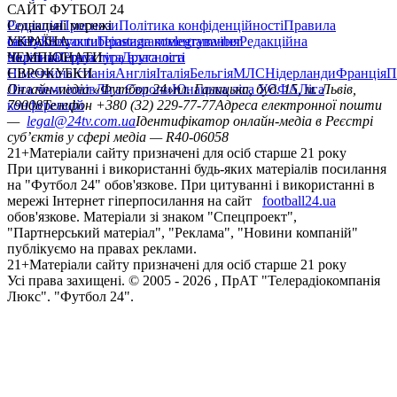
САЙТ ФУТБОЛ 24
Редакція
Соціальні мережі
Прогнози
Політика конфіденційності
Правила
сайту
facebook
УКРАЇНА
Контакти
x
youtube
Правила коментування
instagram
telegram
viber
Редакційна
політика
Україна
ЧЕМПІОНАТИ
Перша ліга
Структура власності
Друга ліга
Німеччина
ЄВРОКУБКИ
Іспанія
Англія
Італія
Бельгія
МЛС
Нідерланди
Франція
П
Ліга чемпіонів
Онлайн-медіа «Футбол 24»
Ліга Європи
Юнацька ліга УЄФА
пл. Галицька, буд. 15, м. Львів,
Ліга
конференцій
79008
Телефон +380 (32) 229-77-77
Адреса електронної пошти
—
legal@24tv.com.ua
Ідентифікатор онлайн-медіа в Реєстрі
суб’єктів у сфері медіа — R40-06058
21+
Матеріали сайту призначені для осіб старше 21 року
При цитуванні і використанні будь-яких матеріалів посилання
на "Футбол 24" обов'язкове. При цитуванні і використанні в
мережі Інтернет гіперпосилання на сайт
football24.ua
обов'язкове. Матеріали зі знаком "Спецпроект",
"Партнерський матеріал", "Реклама", "Новини компаній"
публікуємо на правах реклами.
21+
Матеріали сайту призначені для осіб старше 21 року
Усi права захищенi. © 2005 -
2026
, ПрАТ "Телерадіокомпанія
Люкс". "Футбол 24".