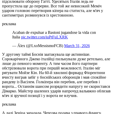
підсилювати оборону Гатті. Удесятьох Італія ледь не
пропустила ще до перерви. Все той же невисокий Меміч
ударом головою перетворив кіпера на статиста, але м'яч у
сантиметрах розминувся із хрестовиною.
реклама
Acaban de expulsar a Bastoni jugandose la vida con
Italia
pic.twitter.com/iuPtFuLXRK
— Álex (@LxoMessismoFCB)
March 31, 2026
У другому таймі Боснія заатакувала ще активніше.
Сорокарічного Джеко італійці пильнували дуже ретельно, але
лише до певного моменту. А тим часом його партнери
обстрілювали ворота при першій можливості. Італію міг
рятувати Мойзе Кін. На 60-й хвилині форвард Фіорентини
вчисту виграв забіг у боснійських оборонців і мав спокійне
рандеву із Васілем. Голкіпера він перебив, але перебив і
ворота... Останнім шансом розрядити напругу не скористався
Дімарко. Майстер шалених ударів напрочуд вальяжно облизав
м'яч зі зручної позиції і у ворота не влучив.
реклама
А далі Зеніца запалала. Чергова подача з правого флангу,