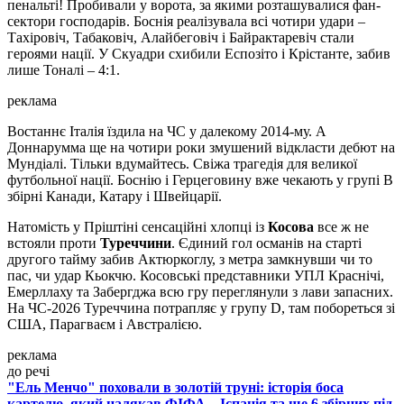
пенальті! Пробивали у ворота, за якими розташувалися фан-
сектори господарів. Боснія реалізувала всі чотири удари –
Тахіровіч, Табаковіч, Алайбеговіч і Байрактаревіч стали
героями нації. У Скуадри схибили Еспозіто і Крістанте, забив
лише Тоналі – 4:1.
реклама
Востаннє Італія їздила на ЧС у далекому 2014-му. А
Доннарумма ще на чотири роки змушений відкласти дебют на
Мундіалі. Тільки вдумайтесь. Свіжа трагедія для великої
футбольної нації. Боснію і Герцеговину вже чекають у групі В
збірні Канади, Катару і Швейцарії.
Натомість у Пріштіні сенсаційні хлопці із
Косова
все ж не
встояли проти
Туреччини
. Єдиний гол османів на старті
другого тайму забив Актюркоглу, з метра замкнувши чи то
пас, чи удар Кьокчю. Косовські представники УПЛ Краснічі,
Емерллаху та Забергджа всю гру переглянули з лави запасних.
На ЧС-2026 Туреччина потрапляє у групу D, там побореться зі
США, Парагваєм і Австралією.
реклама
до речі
"Ель Менчо" поховали в золотій труні: історія боса
картелю, який налякав ФІФА – Іспанія та ще 6 збірних під