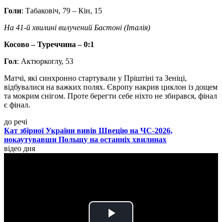
Голи
: Табаковіч, 79 – Кін, 15
На 41-й хвилині вилучений Бастоні (Італія)
Косово – Туреччина – 0:1
Гол
: Актюркоглу, 53
Матчі, які синхронно стартували у Пріштіні та Зеніці,
відбувалися на важких полях. Європу накрив циклон із дощем
та мокрим снігом. Проте берегти себе ніхто не збирався, фінал
є фінал.
до речі
Кат збірної України вивів Швецію на ЧС-2026,
нокаутувавши Польщу на останніх хвилинах
відео дня