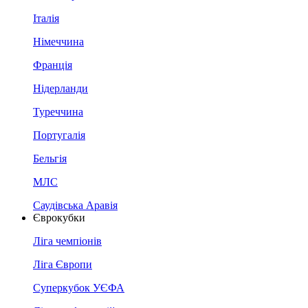
Італія
Німеччина
Франція
Нідерланди
Туреччина
Португалія
Бельгія
МЛС
Саудівська Аравія
Єврокубки
Ліга чемпіонів
Ліга Європи
Суперкубок УЄФА