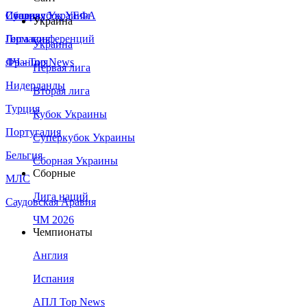
Сборная Украины
Италия
Суперкубок УЕФА
Украина
Германия
Лига конференций
Украина
Франция
ЛЧ - Top News
Первая лига
Нидерланды
Вторая лига
Турция
Кубок Украины
Португалия
Суперкубок Украины
Бельгия
Сборная Украины
Сборные
МЛС
Лига наций
Саудовская Аравия
ЧМ 2026
Чемпионаты
Англия
Испания
АПЛ Top News