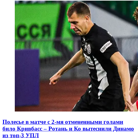
Полесье в матче с 2-мя отмененными голами
било Кривбасс – Ротань и Ко вытеснили Динамо
из топ-3 УПЛ