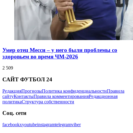
Умер отец Месси – у него были проблемы со
здоровьем во время ЧМ-2026
2 509
САЙТ ФУТБОЛ 24
Редакция
Прогнозы
Политика конфиденциальности
Правила
сайту
Контакты
Правила комментирования
Редакционная
политика
Структура собственности
Соц. сети
facebook
x
youtube
instagram
telegram
viber