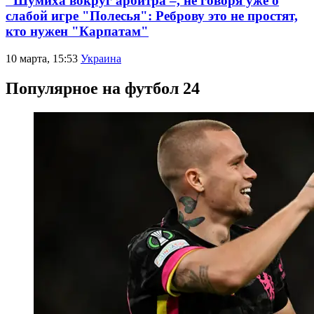
"Шумиха вокруг арбитра –, не говоря уже о
слабой игре "Полесья": Реброву это не простят,
кто нужен "Карпатам"
10 марта, 15:53
Украина
Популярное на футбол 24