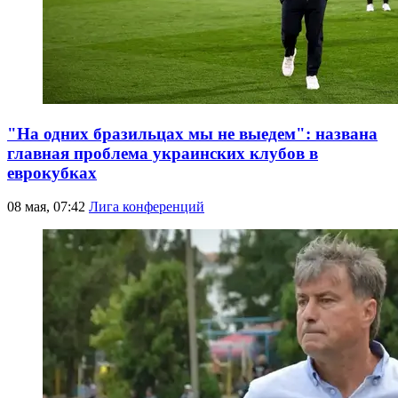
"На одних бразильцах мы не выедем": названа
главная проблема украинских клубов в
еврокубках
08 мая, 07:42
Лига конференций