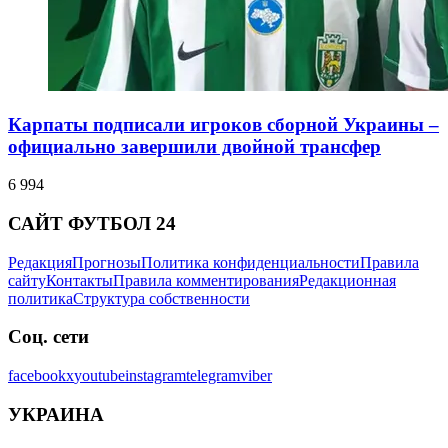
Карпаты подписали игроков сборной Украины –
официально завершили двойной трансфер
6 994
САЙТ ФУТБОЛ 24
Редакция
Прогнозы
Политика конфиденциальности
Правила
сайту
Контакты
Правила комментирования
Редакционная
политика
Структура собственности
Соц. сети
facebook
x
youtube
instagram
telegram
viber
УКРАИНА