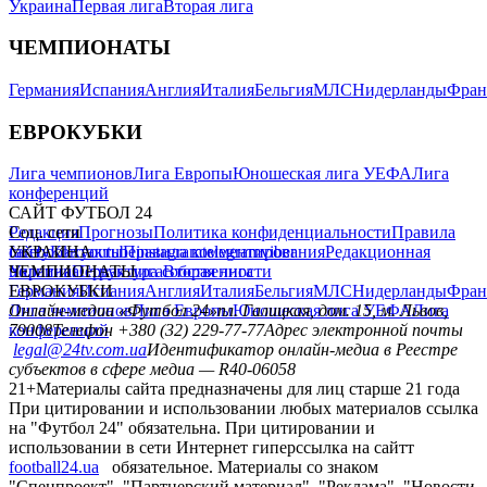
Украина
Первая лига
Вторая лига
ЧЕМПИОНАТЫ
Германия
Испания
Англия
Италия
Бельгия
МЛС
Нидерланды
Фран
ЕВРОКУБКИ
Лига чемпионов
Лига Европы
Юношеская лига УЕФА
Лига
конференций
САЙТ ФУТБОЛ 24
Редакция
Соц. сети
Прогнозы
Политика конфиденциальности
Правила
сайту
facebook
УКРАИНА
Контакты
x
youtube
Правила комментирования
instagram
telegram
viber
Редакционная
политика
Украина
ЧЕМПИОНАТЫ
Первая лига
Структура собственности
Вторая лига
Германия
ЕВРОКУБКИ
Испания
Англия
Италия
Бельгия
МЛС
Нидерланды
Фран
Лига чемпионов
Онлайн-медиа «Футбол 24»
Лига Европы
пл. Галицкая, дом. 15, м. Львов,
Юношеская лига УЕФА
Лига
конференций
79008
Телефон +380 (32) 229-77-77
Адрес электронной почты
legal@24tv.com.ua
Идентификатор онлайн-медиа в Реестре
субъектов в сфере медиа — R40-06058
21+
Материалы сайта предназначены для лиц старше 21 года
При цитировании и использовании любых материалов ссылка
на "Футбол 24" обязательна. При цитировании и
использовании в сети Интернет гиперссылка на сайтт
football24.ua
обязательное. Материалы со знаком
"Спецпроект", "Партнерский материал", "Реклама", "Новости