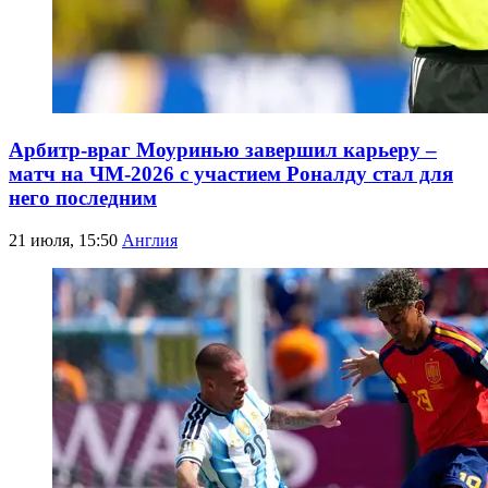
Арбитр-враг Моуринью завершил карьеру –
матч на ЧМ-2026 с участием Роналду стал для
него последним
21 июля, 15:50
Англия