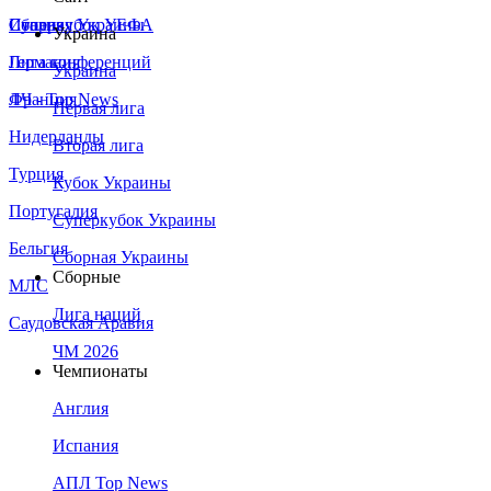
Сборная Украины
Италия
Суперкубок УЕФА
Украина
Германия
Лига конференций
Украина
Франция
ЛЧ - Top News
Первая лига
Нидерланды
Вторая лига
Турция
Кубок Украины
Португалия
Суперкубок Украины
Бельгия
Сборная Украины
Сборные
МЛС
Лига наций
Саудовская Аравия
ЧМ 2026
Чемпионаты
Англия
Испания
АПЛ Top News