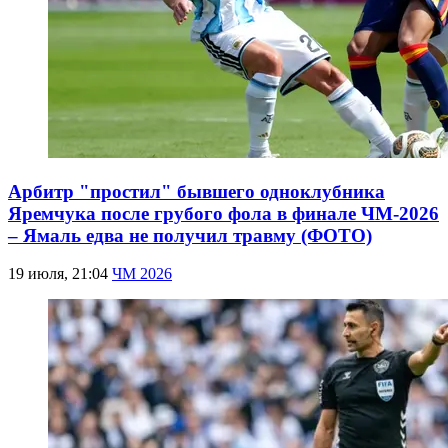
Арбитр "простил" бывшего одноклубника
Яремчука после грубого фола в финале ЧМ-2026
– Ямаль едва не получил травму (ФОТО)
19 июля, 21:04
ЧМ 2026