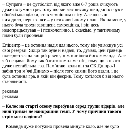
– Супряга – це футболіст, від якого вже 6-7 років очікують
дуже потужної гри, тому що він має високу швидкість і був в
обоймі молодіжки, став чемпіоном світу. Але щось не
виходило, перш за все – у психологічному плані. Як на мене, у
нього була трохи завищена самооцінка, і він десь
недопрацьовував – і психологічно, і, скажімо, у тактичному
плані були проблеми.
Епіцентр – це остання надія для нього, тому він увімкнув усі
свої резерви. Якщо так буде й надалі, то, думаю, цей гравець
повернеться на вищий рівень, ніж нинішня його команда. Але
я б не давав йому так багато компліментів, тому що в нього
дуже нестабільна гра. Пам’ятаю, коли він за СК Дніпро-1
забив три мʼячі Динамо – після того кияни його взяли, і це
була остання гра, в якій він феєрив. Тому хотілося б від нього
стабільності.
реклама
реклама
– Колос на старті сезону перебував серед групи лідерів, але
нині тримає не найкращий темп. У чому причини такого
стрімкого падіння?
– Команда дуже потужно провела минуле коло, але не було