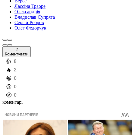
Верес
Лассіна Траоре
Олександрія
Владислав Супряга
Сергій Ребров
Олег Федорчук
2
Коментувати
️👍
8
️🔥
2
️😄
0
️😢
0
️🤬
0
коментарі