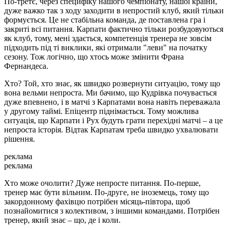
По-третє, через специфіку нашого чемпіонату, нашої країни,
дуже важко так з ходу заходити в непростий клуб, який тільки
формується. Це не стабільна команда, де поставлена гра і
закриті всі питання. Карпати фактично тільки розбудовуються
як клуб, тому, мені здається, компетенція тренера не зовсім
підходить під ті виклики, які отримали "леви" на початку
сезону. Тож логічно, що хтось може змінити Франа
Фернандеса.
Хто? Той, хто знає, як швидко розвернути ситуацію, тому що
вона вельми непроста. Ми бачимо, що Кудрівка почувається
дуже впевнено, і в матчі з Карпатами вона навіть переважала
у другому таймі. Епіцентр піднімається. Тому можлива
ситуація, що Карпати і Рух будуть грати перехідні матчі – а це
непроста історія. Відтак Карпатам треба швидко ухвалювати
рішення.
реклама
реклама
Хто може очолити? Дуже непросте питання. По-перше,
тренер має бути вільним. По-друге, не іноземець, тому що
закордонному фахівцю потрібен місяць-півтора, щоб
познайомитися з колективом, з іншими командами. Потрібен
тренер, який знає – що, де і коли.