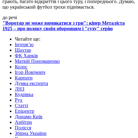
грають, багато відкриттів і цього туру, і попереднього. Думаю,
що український футбол трохи піднімається.
до речі
"Воротар не може вимикатися з гри": кіпер Металіста
1925 – про подяку своїм оборонцям і "суху" серію
Читайте ще
:
Інтерв’ю
Шахтар
ФК Харків
Матвій Пономаренко
Колос
Ігор Йовічевіч
Карпати
Думка експерта
ЛНЗ
Кудрівка
Рух
Статті
Епіцентр
Динамо Київ
Арбітри
Полісся
Збірна України