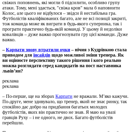
свіжих поповнень, які могли б підсилити, особливо групу
атаки. Тому, мені здається, "свіжа кров" мала б наповнити
Колос, але цього не відбулося – звідси й нестабільна гра.
Футболістів кваліфікованих багато, але не всі позиції закриті,
тож команда може як виграти в будь-якого суперника, так і
програти практично будь-якій команді. У цьому й недоліки
ковалівців – дуже важко прогнозувати гру цієї команди. Дуже
важко.
–
Карпати знову втратили очки
– нічия з Кудрівкою стала
приводом для
інсайдів
щодо можливої зміни тренера. Як
ви оцінюєте перспективу такого рішення і кого реально
можна розглядати серед кандидатів на пост наставника
львів’ян?
реклама
реклама
– По-перше, ще на зборах
Карпати
не вражали. М’яко кажучи.
По-друге, мене здивувало, що тренер, який не знає ринку, так
спокійно дає добро на придбання багатьох молодих
футболістів, яких він практично не знав. Я маю на увазі
гравців Руху – і не одного, не двох. Багато футболістів
перейшли.