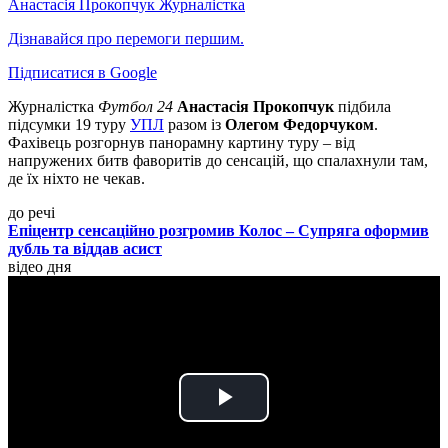
Анастасія Прокопчук
Журналістка
Дізнавайся про перемоги першим.
Підписатися в Google
Журналістка
Футбол 24
Анастасія Прокопчук
підбила
підсумки 19 туру
УПЛ
разом із
Олегом Федорчуком
.
Фахівець розгорнув панорамну картину туру – від
напружених битв фаворитів до сенсацій, що спалахнули там,
де їх ніхто не чекав.
до речі
Епіцентр сенсаційно розгромив Колос – Супряга оформив
дубль та віддав асист
відео дня
Play