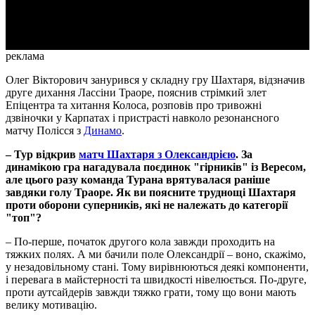
Video
реклама
Олег Вікторович занурився у складну гру Шахтаря, відзначив
друге дихання Лассіни Траоре, пояснив стрімкий злет
Епіцентра та хитання Колоса, розповів про тривожні
дзвіночки у Карпатах і пристрасті навколо резонансного
матчу Полісся з
Динамо
.
– Тур відкрив
матч Шахтаря з Олександрією
. За
динамікою гра нагадувала поєдинок "гірників" із Вересом,
але цього разу команда Турана врятувалася раніше
завдяки голу Траоре. Як ви поясните труднощі Шахтаря
проти оборони суперників, які не належать до категорії
"топ"?
– По-перше, початок другого кола завжди проходить на
тяжких полях. А ми бачили поле Олександрії – воно, скажімо,
у незадовільному стані. Тому вирівнюються деякі компоненти,
і перевага в майстерності та швидкості нівелюється. По-друге,
проти аутсайдерів завжди тяжко грати, тому що вони мають
велику мотивацію.