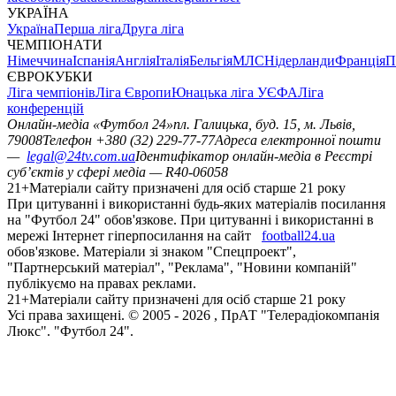
УКРАЇНА
Україна
Перша ліга
Друга ліга
ЧЕМПІОНАТИ
Німеччина
Іспанія
Англія
Італія
Бельгія
МЛС
Нідерланди
Франція
П
ЄВРОКУБКИ
Ліга чемпіонів
Ліга Європи
Юнацька ліга УЄФА
Ліга
конференцій
Онлайн-медіа «Футбол 24»
пл. Галицька, буд. 15, м. Львів,
79008
Телефон +380 (32) 229-77-77
Адреса електронної пошти
—
legal@24tv.com.ua
Ідентифікатор онлайн-медіа в Реєстрі
суб’єктів у сфері медіа — R40-06058
21+
Матеріали сайту призначені для осіб старше 21 року
При цитуванні і використанні будь-яких матеріалів посилання
на "Футбол 24" обов'язкове. При цитуванні і використанні в
мережі Інтернет гіперпосилання на сайт
football24.ua
обов'язкове. Матеріали зі знаком "Спецпроект",
"Партнерський матеріал", "Реклама", "Новини компаній"
публікуємо на правах реклами.
21+
Матеріали сайту призначені для осіб старше 21 року
Усi права захищенi. © 2005 -
2026
, ПрАТ "Телерадіокомпанія
Люкс". "Футбол 24".