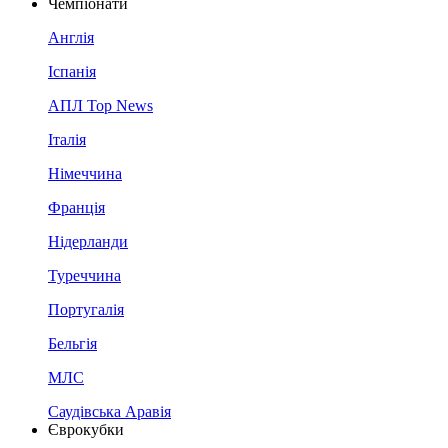
Чемпіонати
Англія
Іспанія
АПЛ Top News
Італія
Німеччина
Франція
Нідерланди
Туреччина
Португалія
Бельгія
МЛС
Саудівська Аравія
Єврокубки