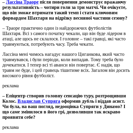
–
Лассіна Траоре
після повернення демонструє вражаючу
результативність – чотири голи за три матчі. Чи очікуєте,
що він зможе втримати такий темп і стати ключовим
форвардом Шахтаря на відрізку весняної частини сезону?
– Траоре практично один із найдорожчих футболістів
Шахтаря. Всі з самого початку чекали, що він буде лідером в
атаці, але щось не склалося. І головне – такі гравці, які часто
травмуються, потребують часу. Треба чекати.
Лассіна мені чимось нагадує нашого Циганкова, який часто
травмувався, і були періоди, коли випадав. Тому треба було
дочекатися. І тепер всі ті аванси він повертає. Є надія, що
травм не буде, і цей гравець тішитиме всіх. Загалом він досить
високого рівня футболіст.
реклама
– Епіцентр створив головну сенсацію туру, розтрощивши
Колос.
Владислав Супряга
оформив дубль і віддав асист.
Чи була, на ваш погляд, недооцінка Супряги у Динамо? І
що саме змінилося в його грі, дозволивши так яскраво
проявити себе?
реклама