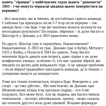
мають "гірники" у найближчих турах шанси "допомогти"
ЛНЗ – і чи можуть черкасці завдяки цьому повернутися на
вершину?
– Все можливо, ми ж бачимо, як нестабільно грають команди.
Стабільна гра приходить після 5-7 ігор після перерви – так
завжди було і так буде. І ще які чинники можуть вплинути на
несподівані результати? По-перше, збірники – їх дуже багато в
Шахтарі й у Динамо, а в ЛНЗ практично немає.
По-друге, Шахтар грає в єврокубках. Навантаження?
Навантаження. А ЛНЗ не грає. Динамо грає в Кубку, Металіст
1925 у Кубку, а Полісся й ЛНЗ не грають. Тому багато
чинників будуть давати нам інтригу, адже лідери у не дуже
комфортних умовах, особливо ті, хто має гравців збірної, які
змушені на десять днів виїжджати туди. А це завжди проблема
– після збірної традиційно просідають команди, де їх більше, і
суперники можуть це використати.
Тому все тільки починається, інтрига буде. Фаворити є, але
спорт – це таке дійство... Ми пам’ятаємо, як Динамо при
Шовковському кілька ігор програло підряд – хто б міг
подумати. Все може бути. Але як людина, яка багато бачила
чемпіонатів – експерт, вболівальник, тренер – можу сказати,
що початок другого кола дуже цікавий. Яскраво форварди