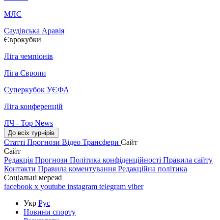
МЛС
Саудівська Аравія
Єврокубки
Ліга чемпіонів
Ліга Європи
Суперкубок УЄФА
Ліга конференцій
ЛЧ - Top News
До всіх турнірів
Статті
Прогнози
Відео
Трансфери
Сайт
Сайт
Редакція
Прогнози
Політика конфіденційності
Правила сайту
Контакти
Правила коментування
Редакційна політика
Соціальні мережі
facebook
x
youtube
instagram
telegram
viber
Укр
Рус
Новини спорту