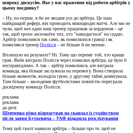
широку дискусію. Яке у вас враження від роботи арбітрів у
цьому поєдинку?
– Ну, по-перше, я би не зводив усе до арбітра. Це наш
найкращий рефері, він проводить міжнародні матчі. Але ми не
чули, щоб хоч один наш тренер працював за кордоном – це
так, щоб трохи заспокоїти тих, хто "накидається" на суддю.
Арбітр помилився так само, як помилялися гравці і як
помилявся тренер
Полісся
– не більше й не менше.
Вплинуло на результат? Ні. Тому що переміг той, хто краще
грав. Якби виграло Полісся через помилки арбітра, це було б
несправедливо. А так – арбітр помилився, але виграла
команда, яка більше заслужила на перемогу. Вона створила
більше моментів, володіла грою, у другому таймі домінувала.
Тим більше – молодими футболістами повністю переграли
досвідчену команду Полісся.
реклама
реклама
до речі
Шевченко різко відреагував на скандал із суддівством
після заяви Буткевича – УАФ відкрила розслідування
Тому цей гвалт навколо арбітра – більше про те, щоб не