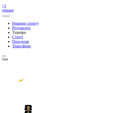
+
1
обране
Новини спорту
Результати
Турніри
Статті
Прогнози
Трансфери
топ