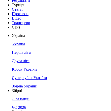
Результати
Турніри
Статті
Прогнози
Відео
Трансфери
Сайт
Україна
Україна
Перша ліга
Друга ліга
Кубок України
Суперкубок України
Збірна України
Збірні
Ліга націй
ЧС 2026