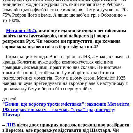
знайдеться жодного журналіста, який не запитає у Реброва,
чому він цього футболіста не викликав. Тому, я думаю, на 70-
75% Ребров його візьме. А якщо ще заб’є в грі з Оболонню –
то 100%.
–
Металіст 1925
, який ще недавно виглядав нестабільним
навіть на тлі аутсайдерів, нині набирає хід і вчора
розгромив Рух. Чи можете ви припустити, що команда
спроможна включитися в боротьбу за топ-4?
– Складна це команда. Вона на рівні з ЛНЗ, а може, в чомусь і
краща. Колектив дуже добре комплектується якісними
гравцями, іноземцями, практично два склади. Не вистачає
тільки зіграності, стабільності у виборі тактики і трохи
психологічних моментів. Тому в цьому сезоні Металіст 1925
навряд чи буде претендувати на єврозону, але в наступному я
цю команду бачу в боротьбі за першу трійку.
до речі
"Бачив, що воротар трохи змістився": захисник Металіста
1925 видав топ-матч – гол+пас, "суха" гра, попереду
Шахтар
–
ЛНЗ
після двох прикрих поразок переконливо розібрався
з Вересом, але продовжує відставати від Шахтаря. Чи