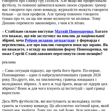
говорити про слабку гру Полісся. Але якщо ми професіонали
футболу, то повинні займатися кожен своєю справою: тренер
має говорити про свою команду, журналісти можуть говорити
більше – це їхня професія. Але тренер повинен говорити
тільки про те, на що він може вплинути чи впливає. Тому
Динамо перемогло закономірно, з чим я їх вітаю.
– Стабільно сильно виступає
Матвій Пономаренко
. Багато
хто вважає, що він заслуговує на виклик до національної
збірної, хоча
Ребров недавно зауважував
: у форварда є
перспектива, але про виклик говорити поки що зарано. Як
ви вважаєте, з огляду на нинішню форму Пономаренка, чи
може Сергій Станіславович переглянути свою позицію?
реклама
– Сама ситуація підказує, що треба його брати. По-перше,
Пономаренко – один із найрезультативніших гравців 2026
року. По-друге, він, на хвилиночку, гравець юнацьких і
молодіжних збірних. А кого ж тоді брати, якщо не лідерів цих
збірних? Вони ж для чого існують ці інституції – щоб гравці
виростали.
Десь 90% футболістів, які виступають за молодіжку, потім
грають за головну команду. Це абсолютно логічний крок, який
тренер має зробити. Тому що, не дай Боже, буде невдача – не