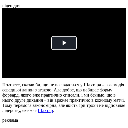
відео дня
Play
Video
По-третє, сказав би, що не все вдається у Шахтаря – взаємодія
середньої ланки з атакою. Але добре, що набирає форму
форвард, якого вже практично списали, і ми бачимо, що в
нього друге дихання – він вражає практично в кожному матчі.
Тому перемога закономірна, але якість гри трохи не відповідає
лідерству, яке має
Шахтар
.
реклама