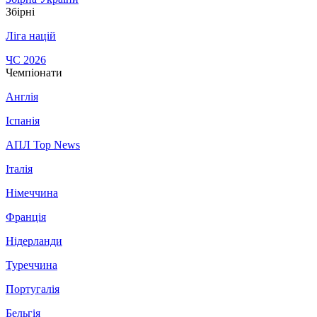
Збірні
Ліга націй
ЧС 2026
Чемпіонати
Англія
Іспанія
АПЛ Top News
Італія
Німеччина
Франція
Нідерланди
Туреччина
Португалія
Бельгія