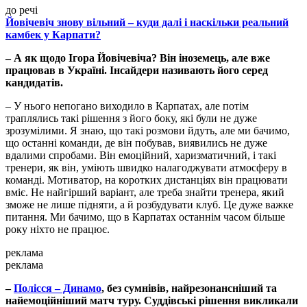
до речі
Йовічевіч знову вільний – куди далі і наскільки реальний
камбек у Карпати?
– А як щодо Ігора Йовічевіча? Він іноземець, але вже
працював в Україні. Інсайдери називають його серед
кандидатів.
– У нього непогано виходило в Карпатах, але потім
траплялись такі рішення з його боку, які були не дуже
зрозумілими. Я знаю, що такі розмови йдуть, але ми бачимо,
що останні команди, де він побував, виявились не дуже
вдалими спробами. Він емоційний, харизматичний, і такі
тренери, як він, уміють швидко налагоджувати атмосферу в
команді. Мотиватор, на коротких дистанціях він працювати
вміє. Не найгірший варіант, але треба знайти тренера, який
зможе не лише підняти, а й розбудувати клуб. Це дуже важке
питання. Ми бачимо, що в Карпатах останнім часом більше
року ніхто не працює.
реклама
реклама
–
Полісся – Динамо
, без сумнівів, найрезонансніший та
найемоційніший матч туру. Суддівські рішення викликали