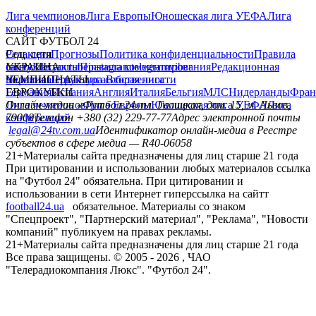
Лига чемпионов
Лига Европы
Юношеская лига УЕФА
Лига
конференций
САЙТ ФУТБОЛ 24
Редакция
Соц. сети
Прогнозы
Политика конфиденциальности
Правила
сайту
facebook
УКРАИНА
Контакты
x
youtube
Правила комментирования
instagram
telegram
viber
Редакционная
политика
Украина
ЧЕМПИОНАТЫ
Первая лига
Структура собственности
Вторая лига
Германия
ЕВРОКУБКИ
Испания
Англия
Италия
Бельгия
МЛС
Нидерланды
Фран
Лига чемпионов
Онлайн-медиа «Футбол 24»
Лига Европы
пл. Галицкая, дом. 15, м. Львов,
Юношеская лига УЕФА
Лига
конференций
79008
Телефон +380 (32) 229-77-77
Адрес электронной почты
legal@24tv.com.ua
Идентификатор онлайн-медиа в Реестре
субъектов в сфере медиа — R40-06058
21+
Материалы сайта предназначены для лиц старше 21 года
При цитировании и использовании любых материалов ссылка
на "Футбол 24" обязательна. При цитировании и
использовании в сети Интернет гиперссылка на сайтт
football24.ua
обязательное. Материалы со знаком
"Спецпроект", "Партнерский материал", "Реклама", "Новости
компаний" публикуем на правах рекламы.
21+
Материалы сайта предназначены для лиц старше 21 года
Все права защищены. © 2005 -
2026
, ЧАО
"Телерадиокомпания Люкс". "Футбол 24".