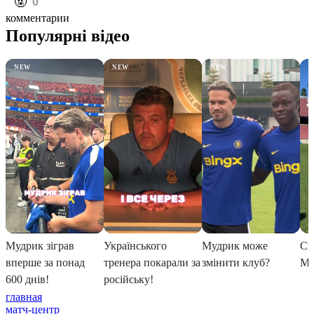
️🤬
0
комментарии
главная
матч-центр