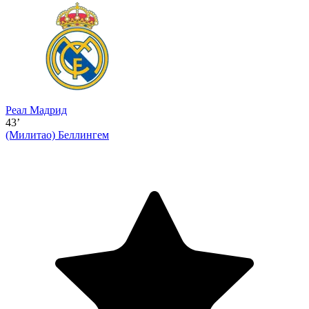
Реал Мадрид
43’
(Милитао)
Беллингем