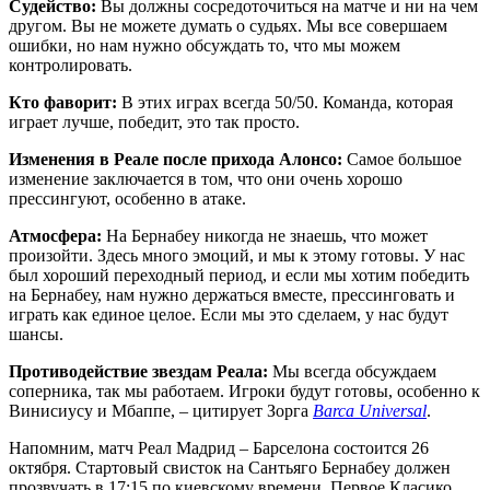
Судейство:
Вы должны сосредоточиться на матче и ни на чем
другом. Вы не можете думать о судьях. Мы все совершаем
ошибки, но нам нужно обсуждать то, что мы можем
контролировать.
Кто фаворит:
В этих играх всегда 50/50. Команда, которая
играет лучше, победит, это так просто.
Изменения в Реале после прихода Алонсо:
Самое большое
изменение заключается в том, что они очень хорошо
прессингуют, особенно в атаке.
Атмосфера:
На Бернабеу никогда не знаешь, что может
произойти. Здесь много эмоций, и мы к этому готовы. У нас
был хороший переходный период, и если мы хотим победить
на Бернабеу, нам нужно держаться вместе, прессинговать и
играть как единое целое. Если мы это сделаем, у нас будут
шансы.
Противодействие звездам Реала:
Мы всегда обсуждаем
соперника, так мы работаем. Игроки будут готовы, особенно к
Винисиусу и Мбаппе, – цитирует Зорга
Barca Universal
.
Напомним, матч Реал Мадрид – Барселона состоится 26
октября. Стартовый свисток на Сантьяго Бернабеу должен
прозвучать в 17:15 по киевскому времени. Первое Класико