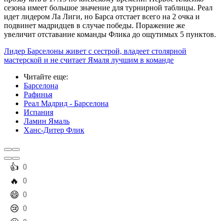
сезона имеет большое значение для турнирной таблицы. Реал
идет лидером Ла Лиги, но Барса отстает всего на 2 очка и
подвинет мадридцев в случае победы. Поражение же
увеличит отставание команды Флика до ощутимых 5 пунктов.
Лидер Барселоны живет с сестрой, владеет столярной
мастерской и не считает Ямаля лучшим в команде
Читайте еще
:
Барселона
Рафинья
Реал Мадрид - Барселона
Испания
Ламин Ямаль
Ханс-Дитер Флик
️👍
0
️🔥
0
️😄
0
️😢
0