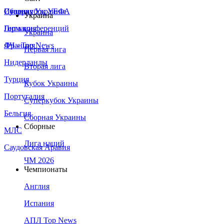
Сборная Украины
Италия
Суперкубок УЕФА
Украина
Германия
Лига конференций
Украина
Франция
ЛЧ - Top News
Первая лига
Нидерланды
Вторая лига
Турция
Кубок Украины
Португалия
Суперкубок Украины
Бельгия
Сборная Украины
Сборные
МЛС
Лига наций
Саудовская Аравия
ЧМ 2026
Чемпионаты
Англия
Испания
АПЛ Top News