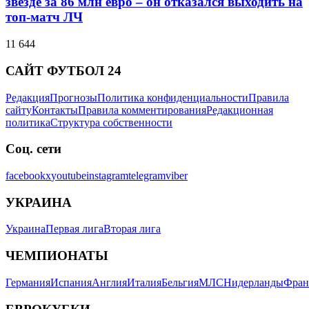
звезде за 86 млн евро – он отказался выходить на
топ-матч ЛЧ
11 644
САЙТ ФУТБОЛ 24
Редакция
Прогнозы
Политика конфиденциальности
Правила
сайту
Контакты
Правила комментирования
Редакционная
политика
Структура собственности
Соц. сети
facebook
x
youtube
instagram
telegram
viber
УКРАИНА
Украина
Первая лига
Вторая лига
ЧЕМПИОНАТЫ
Германия
Испания
Англия
Италия
Бельгия
МЛС
Нидерланды
Фран