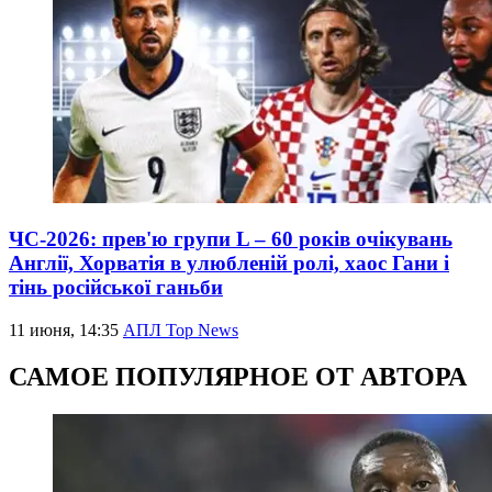
ЧС-2026: прев'ю групи L – 60 років очікувань
Англії, Хорватія в улюбленій ролі, хаос Гани і
тінь російської ганьби
11 июня, 14:35
АПЛ Top News
САМОЕ ПОПУЛЯРНОЕ ОТ АВТОРА