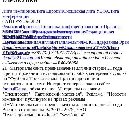
ЕВРОКУБКИ
Лига чемпионов
Лига Европы
Юношеская лига УЕФА
Лига
конференций
САЙТ ФУТБОЛ 24
Редакция
Соц. сети
Прогнозы
Политика конфиденциальности
Правила
сайту
facebook
УКРАИНА
Контакты
x
youtube
Правила комментирования
instagram
telegram
viber
Редакционная
политика
Украина
ЧЕМПИОНАТЫ
Первая лига
Структура собственности
Вторая лига
Германия
ЕВРОКУБКИ
Испания
Англия
Италия
Бельгия
МЛС
Нидерланды
Фран
Лига чемпионов
Онлайн-медиа «Футбол 24»
Лига Европы
пл. Галицкая, дом. 15, м. Львов,
Юношеская лига УЕФА
Лига
конференций
79008
Телефон +380 (32) 229-77-77
Адрес электронной почты
legal@24tv.com.ua
Идентификатор онлайн-медиа в Реестре
субъектов в сфере медиа — R40-06058
21+
Материалы сайта предназначены для лиц старше 21 года
При цитировании и использовании любых материалов ссылка
на "Футбол 24" обязательна. При цитировании и
использовании в сети Интернет гиперссылка на сайтт
football24.ua
обязательное. Материалы со знаком
"Спецпроект", "Партнерский материал", "Реклама", "Новости
компаний" публикуем на правах рекламы.
21+
Материалы сайта предназначены для лиц старше 21 года
Все права защищены. © 2005 -
2026
, ЧАО
"Телерадиокомпания Люкс". "Футбол 24".