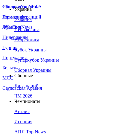
Сборная Украины
Италия
Суперкубок УЕФА
Украина
Германия
Лига конференций
Украина
Франция
ЛЧ - Top News
Первая лига
Нидерланды
Вторая лига
Турция
Кубок Украины
Португалия
Суперкубок Украины
Бельгия
Сборная Украины
Сборные
МЛС
Лига наций
Саудовская Аравия
ЧМ 2026
Чемпионаты
Англия
Испания
АПЛ Top News