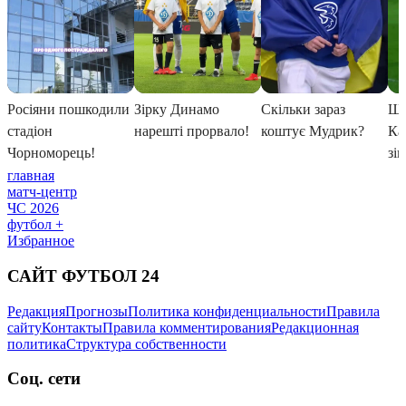
главная
матч-центр
ЧС 2026
футбол +
Избранное
САЙТ ФУТБОЛ 24
Редакция
Прогнозы
Политика конфиденциальности
Правила
сайту
Контакты
Правила комментирования
Редакционная
политика
Структура собственности
Соц. сети