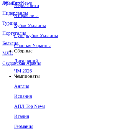
Франция
ЛЧ - Top News
Первая лига
Нидерланды
Вторая лига
Турция
Кубок Украины
Португалия
Суперкубок Украины
Бельгия
Сборная Украины
Сборные
МЛС
Лига наций
Саудовская Аравия
ЧМ 2026
Чемпионаты
Англия
Испания
АПЛ Top News
Италия
Германия