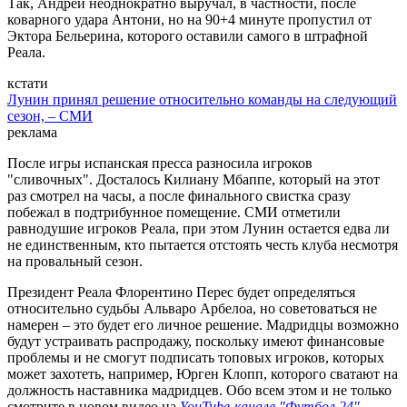
Так, Андрей неоднократно выручал, в частности, после
коварного удара Антони, но на 90+4 минуте пропустил от
Эктора Бельерина, которого оставили самого в штрафной
Реала.
кстати
Лунин принял решение относительно команды на следующий
сезон, – СМИ
реклама
После игры испанская пресса разносила игроков
"сливочных". Досталось Килиану Мбаппе, который на этот
раз смотрел на часы, а после финального свистка сразу
побежал в подтрибунное помещение. СМИ отметили
равнодушие игроков Реала, при этом Лунин остается едва ли
не единственным, кто пытается отстоять честь клуба несмотря
на провальный сезон.
Президент Реала Флорентино Перес будет определяться
относительно судьбы Альваро Арбелоа, но советоваться не
намерен – это будет его личное решение. Мадридцы возможно
будут устраивать распродажу, поскольку имеют финансовые
проблемы и не смогут подписать топовых игроков, которых
может захотеть, например, Юрген Клопп, которого сватают на
должность наставника мадридцев. Обо всем этом и не только
смотрите в новом видео на
YouTube-канале "Футбол 24"
.