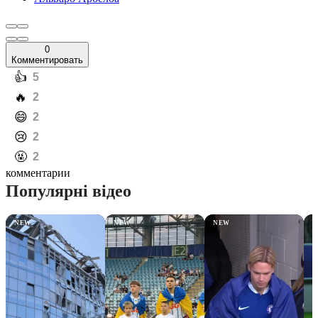
0
Комментировать
️👍
5
️🔥
2
️😄
2
️😢
2
️🤬
2
комментарии