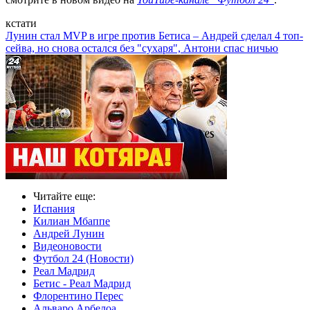
кстати
Лунин стал MVP в игре против Бетиса – Андрей сделал 4 топ-
сейва, но снова остался без "сухаря", Антони спас ничью
Читайте еще
:
Испания
Килиан Мбаппе
Андрей Лунин
Видеоновости
Футбол 24 (Новости)
Реал Мадрид
Бетис - Реал Мадрид
Флорентино Перес
Альваро Арбелоа