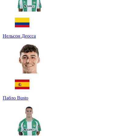
Нельсон Деосса
Пабло Busto