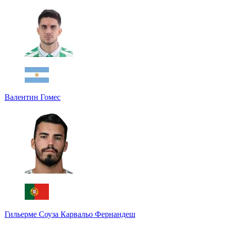
Валентин Гомес
Гильерме Соуза Карвальо Фернандеш