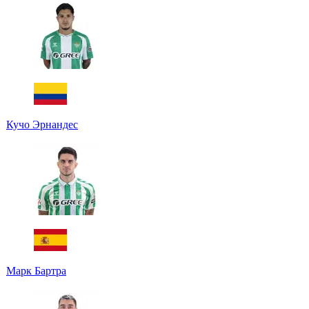
Кучо Эрнандес
Марк Бартра