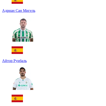
Адриан Сан Мигель
Айтор Руибаль