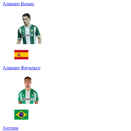
Альваро Вальес
Альваро Фидальго
Антони