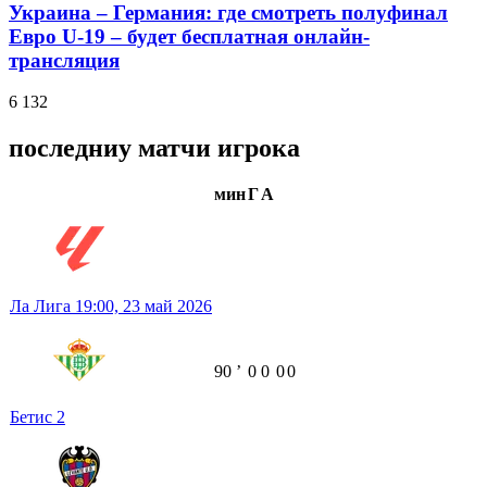
Украина – Германия: где смотреть полуфинал
Евро U-19 – будет бесплатная онлайн-
трансляция
6 132
последниу матчи игрока
мин
Г
А
Ла Лига
19:00,
23 май 2026
90
ʼ
0
0
0
0
Бетис
2