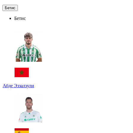
Бетис
Бетис
Абде Эззалзули