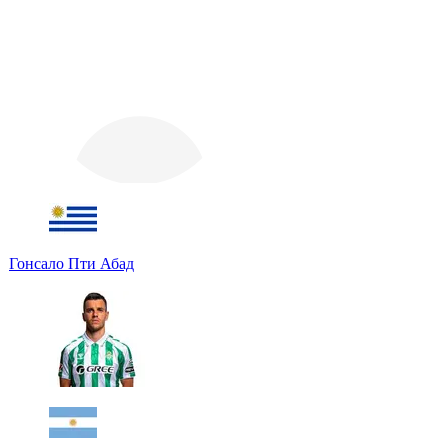
Гонсало Пти Абад