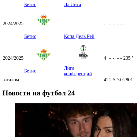
Бетис
Ла Лига
2024/2025
-
-
-
-
-
-
Бетис
Копа Дель Рей
2024/2025
4
-
-
-
-
235
ʼ
Лига
Бетис
конференций
загалом
42
2
5
3
0
2801ʼ
Новости на футбол 24