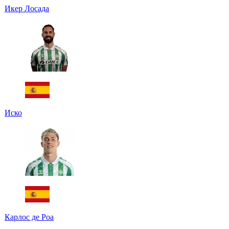
Икер Лосада
Иско
Карлос де Роа