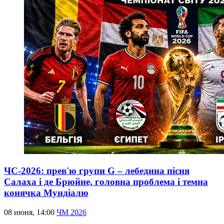
ЧС-2026: прев'ю групи G – лебедина пісня
Салаха і де Брюйне, головна проблема і темна
конячка Мундіалю
08 июня, 14:00
ЧМ 2026