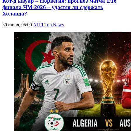
Кот-д'Ивуар – Норвегия: прогноз матча 1/16
финала ЧМ-2026 – удастся ли сдержать
Холанда?
30 июня, 05:00
АПЛ Top News