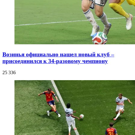
Возинья официально нашел новый клуб –
присоединился к 34-разовому чемпиону
25 336