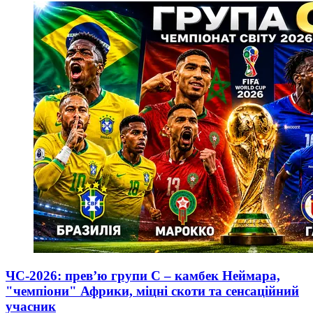
ЧС-2026: прев’ю групи C – камбек Неймара,
"чемпіони" Африки, міцні скоти та сенсаційний
учасник