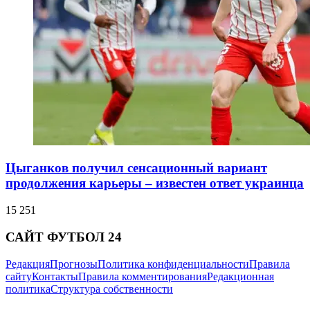
Цыганков получил сенсационный вариант
продолжения карьеры – известен ответ украинца
15 251
САЙТ ФУТБОЛ 24
Редакция
Прогнозы
Политика конфиденциальности
Правила
сайту
Контакты
Правила комментирования
Редакционная
политика
Структура собственности