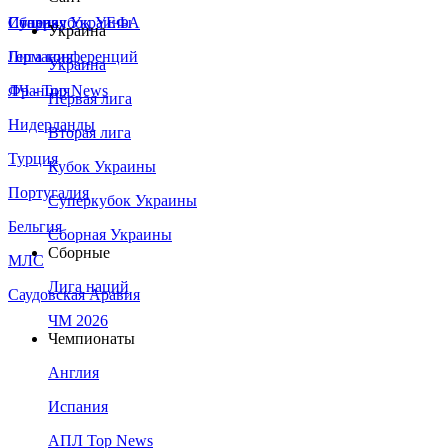
Сборная Украины
Италия
Суперкубок УЕФА
Украина
Германия
Лига конференций
Украина
Франция
ЛЧ - Top News
Первая лига
Нидерланды
Вторая лига
Турция
Кубок Украины
Португалия
Суперкубок Украины
Бельгия
Сборная Украины
Сборные
МЛС
Лига наций
Саудовская Аравия
ЧМ 2026
Чемпионаты
Англия
Испания
АПЛ Top News