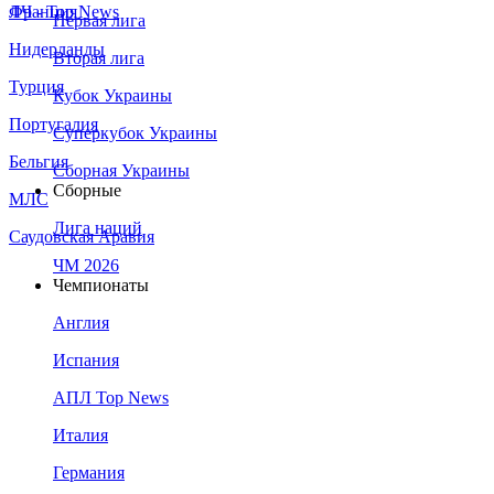
Франция
ЛЧ - Top News
Первая лига
Нидерланды
Вторая лига
Турция
Кубок Украины
Португалия
Суперкубок Украины
Бельгия
Сборная Украины
Сборные
МЛС
Лига наций
Саудовская Аравия
ЧМ 2026
Чемпионаты
Англия
Испания
АПЛ Top News
Италия
Германия