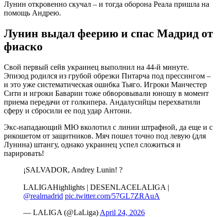
Лунин откровенно скучал – и тогда оборона Реала пришла на
помощь Андрею.
Лунин выдал феерию и спас Мадрид от
фиаско
Свой первый сейв украинец выполнил на 44-й минуте.
Эпизод родился из грубой обрезки Питарча под прессингом –
и это уже систематическая ошибка Тьяго. Игроки Манчестер
Сити и игроки Баварии тоже обворовывали юношу в момент
приема передачи от голкипера. Андалусийцы перехватили
сферу и сбросили ее под удар Антони.
Экс-нападающий МЮ вколотил с линии штрафной, да еще и с
рикошетом от защитников. Мяч пошел точно под левую (для
Лунина) штангу, однако украинец успел сложиться и
парировать!
¡SALVADOR, Andrey Lunin! ?
LALIGAHighlights | DESENLACELALIGA |
@realmadrid
pic.twitter.com/57GL7ZRAuA
— LALIGA (@LaLiga)
April 24, 2026