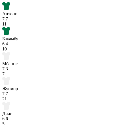
Антони
7.7
11
Бакамбу
6.4
10
Мбаппе
7.3
7
Жуниор
7.7
21
Диас
6.6
5