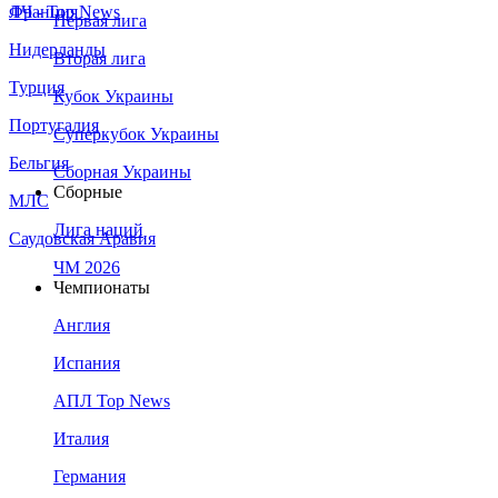
Франция
ЛЧ - Top News
Первая лига
Нидерланды
Вторая лига
Турция
Кубок Украины
Португалия
Суперкубок Украины
Бельгия
Сборная Украины
Сборные
МЛС
Лига наций
Саудовская Аравия
ЧМ 2026
Чемпионаты
Англия
Испания
АПЛ Top News
Италия
Германия