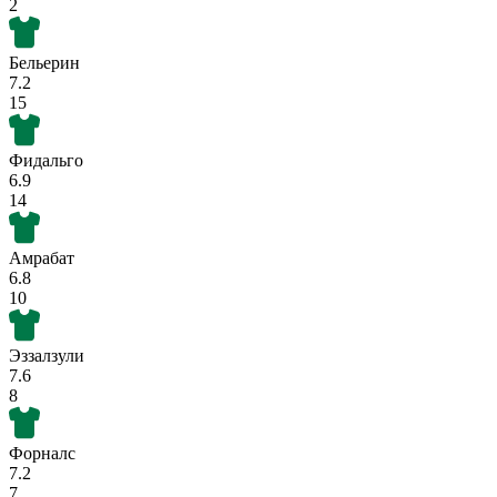
2
Бельерин
7.2
15
Фидальго
6.9
14
Амрабат
6.8
10
Эззалзули
7.6
8
Форналс
7.2
7