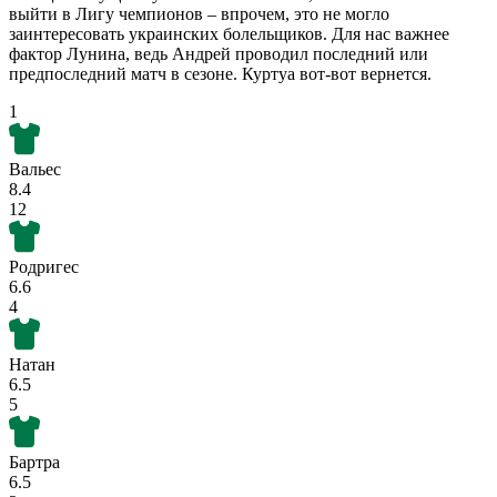
выйти в Лигу чемпионов – впрочем, это не могло
заинтересовать украинских болельщиков. Для нас важнее
фактор Лунина, ведь Андрей проводил последний или
предпоследний матч в сезоне. Куртуа вот-вот вернется.
1
Вальес
8.4
12
Родригес
6.6
4
Натан
6.5
5
Бартра
6.5