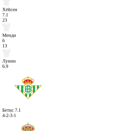
Хёйсен
7.1
23
Менди
6
13
Лунин
6.9
Бетис
7.1
4-2-3-1