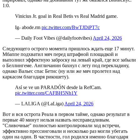
1:0.
Vinicius Jr. goal in Real Betis vs Real Madrid game.
Ig- abode.rm
pic.twitter.com/BwTJDiPT7c
— Daily Foot Vibes (@dailyfootvibes)
April 24, 2026
Следующего острого момента пришлось ждать еще 17 минут.
Мбаппе подхватил мяч перед штрафной площадкой и
выполнил эффектную заброску на левый край, где все забыли
о Беллингеме. Англичанин бахнул с лету под перекладину,
однако Вальес спас Бетис (ну или же мяч пролетел над
каркасом благодаря рикошету).
Así se ve un PARADÓN desde la RefCam.
pic.twitter.com/CAFBH5Nh1Y
— LALIGA (@LaLiga)
April 24, 2026
Вот и вся острота Реала в первом тайме, однако результат в
первые 40 минут нельзя назвать несправедливым.
"Сливочные" полностью контролировали ход встречи,
эффективно прессинговали и несколько раз могли убегать
один на один. В частности, гол родился именно благодаря