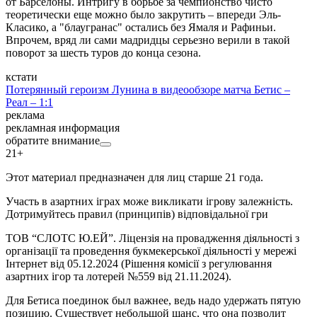
от Барселоны. Интригу в борьбе за чемпионство чисто
теоретически еще можно было закрутить – впереди Эль-
Класико, а "блаугранас" остались без Ямаля и Рафиньи.
Впрочем, вряд ли сами мадридцы серьезно верили в такой
поворот за шесть туров до конца сезона.
кстати
Потерянный героизм Лунина в видеообзоре матча Бетис –
Реал – 1:1
реклама
рекламная информация
обратите внимание
21+
Этот материал предназначен для лиц старше 21 года.
Участь в азартних іграх може викликати ігрову залежність.
Дотримуйтесь правил (принципів) відповідальної гри
ТОВ “СЛОТС Ю.ЕЙ”. Ліцензія на провадження діяльності з
організації та проведення букмекерської діяльності у мережі
Інтернет від 05.12.2024 (Рішення комісії з регулювання
азартних ігор та лотерей №559 від 21.11.2024).
Для Бетиса поединок был важнее, ведь надо удержать пятую
позицию. Существует небольшой шанс, что она позволит