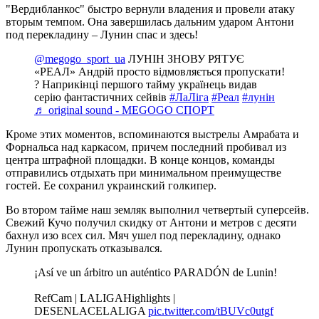
"Вердибланкос" быстро вернули владения и провели атаку
вторым темпом. Она завершилась дальним ударом Антони
под перекладину – Лунин спас и здесь!
@megogo_sport_ua
ЛУНІН ЗНОВУ РЯТУЄ
«РЕАЛ» Андрій просто відмовляється пропускати!
? Наприкінці першого тайму українець видав
серію фантастичних сейвів
#ЛаЛіга
#Реал
#лунін
♬ original sound - MEGOGO СПОРТ
Кроме этих моментов, вспоминаются выстрелы Амрабата и
Форнальса над каркасом, причем последний пробивал из
центра штрафной площадки. В конце концов, команды
отправились отдыхать при минимальном преимуществе
гостей. Ее сохранил украинский голкипер.
Во втором тайме наш земляк выполнил четвертый суперсейв.
Свежий Кучо получил скидку от Антони и метров с десяти
бахнул изо всех сил. Мяч ушел под перекладину, однако
Лунин пропускать отказывался.
¡Así ve un árbitro un auténtico PARADÓN de Lunin!
RefCam | LALIGAHighlights |
DESENLACELALIGA
pic.twitter.com/tBUVc0utgf