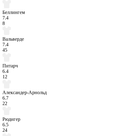
Беллингем
7.4
8
Вальверде
7.4
45
Питарч
6.4
12
Александер-Арнольд
6.7
22
Рюдигер
6.5
24