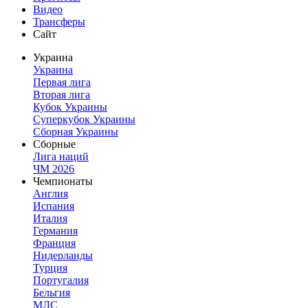
Видео
Трансферы
Сайт
Украина
Украина
Первая лига
Вторая лига
Кубок Украины
Суперкубок Украины
Сборная Украины
Сборные
Лига наций
ЧМ 2026
Чемпионаты
Англия
Испания
Италия
Германия
Франция
Нидерланды
Турция
Португалия
Бельгия
МЛС