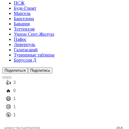
ПСЖ
Буде-Глимт
Марсель
Барселона
Бавария
Тоттенхэм
Унион Сент-Жилуаз
Пафос
Ливерпуль
Галатасарай
Турнирные таблицы
Боруссия Д
Поделиться
Поділитись
️👍
3
️🔥
0
️😄
1
️😢
1
️🤬
1