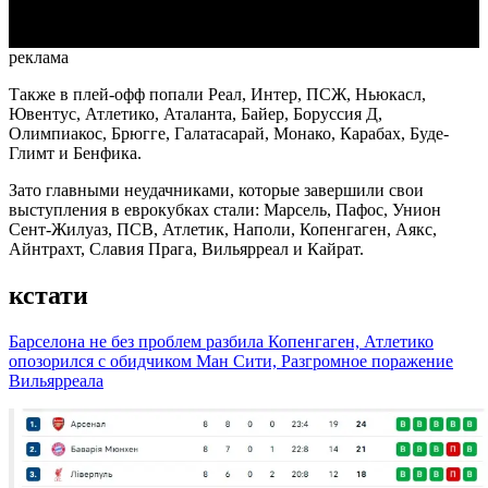
реклама
Также в плей-офф попали Реал, Интер, ПСЖ, Ньюкасл,
Ювентус, Атлетико, Аталанта, Байер, Боруссия Д,
Олимпиакос, Брюгге, Галатасарай, Монако, Карабах, Буде-
Глимт и Бенфика.
Зато главными неудачниками, которые завершили свои
выступления в еврокубках стали: Марсель, Пафос, Унион
Сент-Жилуаз, ПСВ, Атлетик, Наполи, Копенгаген, Аякс,
Айнтрахт, Славия Прага, Вильярреал и Кайрат.
кстати
Барселона не без проблем разбила Копенгаген, Атлетико
опозорился с обидчиком Ман Сити, Разгромное поражение
Вильярреала