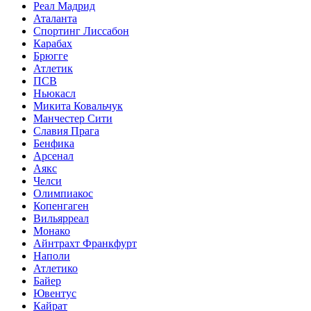
Реал Мадрид
Аталанта
Спортинг Лиссабон
Карабах
Брюгге
Атлетик
ПСВ
Ньюкасл
Микита Ковальчук
Манчестер Сити
Славия Прага
Бенфика
Арсенал
Аякс
Челси
Олимпиакос
Копенгаген
Вильярреал
Монако
Айнтрахт Франкфурт
Наполи
Атлетико
Байер
Ювентус
Кайрат