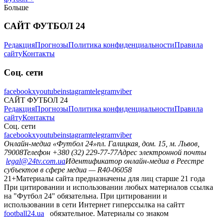
Больше
САЙТ ФУТБОЛ 24
Редакция
Прогнозы
Политика конфиденциальности
Правила
сайту
Контакты
Соц. сети
facebook
x
youtube
instagram
telegram
viber
САЙТ ФУТБОЛ 24
Редакция
Прогнозы
Политика конфиденциальности
Правила
сайту
Контакты
Соц. сети
facebook
x
youtube
instagram
telegram
viber
Онлайн-медиа «Футбол 24»
пл. Галицкая, дом. 15, м. Львов,
79008
Телефон +380 (32) 229-77-77
Адрес электронной почты
legal@24tv.com.ua
Идентификатор онлайн-медиа в Реестре
субъектов в сфере медиа — R40-06058
21+
Материалы сайта предназначены для лиц старше 21 года
При цитировании и использовании любых материалов ссылка
на "Футбол 24" обязательна. При цитировании и
использовании в сети Интернет гиперссылка на сайтт
football24.ua
обязательное. Материалы со знаком