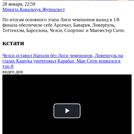
28 января, 22:59
Микита Ковальчук
Журналист
По итогам основного этапа Лиги чемпионов выход в 1/8
финала обеспечили себе Арсенал, Бавария, Ливерпуль,
Тоттенхэм, Барселона, Челси, Спортинг и Манчестер Сити.
кстати
Челси оставил Наполи без Лиги чемпионов, Ливерпуль на
глазах Кащука уничтожил Карабах, Ман Сити ворвался в
топ-8
видео дня
Play
Video