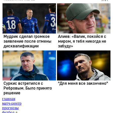
главная
матч-центр
прогнозы
футбол +