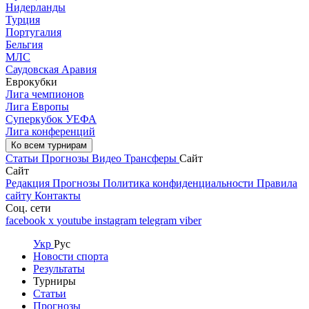
Нидерланды
Турция
Португалия
Бельгия
МЛС
Саудовская Аравия
Еврокубки
Лига чемпионов
Лига Европы
Суперкубок УЕФА
Лига конференций
Ко всем турнирам
Статьи
Прогнозы
Видео
Трансферы
Сайт
Сайт
Редакция
Прогнозы
Политика конфиденциальности
Правила
сайту
Контакты
Соц. сети
facebook
x
youtube
instagram
telegram
viber
Укр
Рус
Новости спорта
Результаты
Турниры
Статьи
Прогнозы