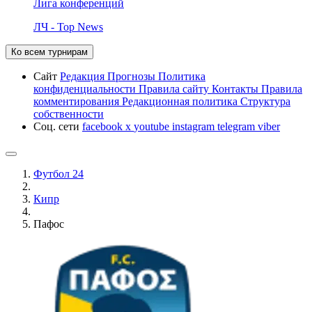
Лига конференций
ЛЧ - Top News
Ко всем турнирам
Сайт
Редакция
Прогнозы
Политика
конфиденциальности
Правила сайту
Контакты
Правила
комментирования
Редакционная политика
Структура
собственности
Соц. сети
facebook
x
youtube
instagram
telegram
viber
Футбол 24
Кипр
Пафос