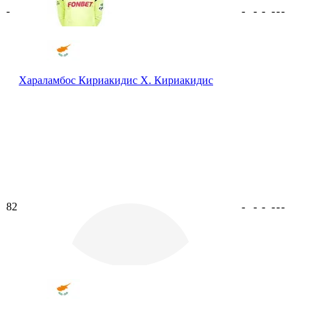
-
-
-
-
-
-
-
Хараламбос Кириакидис
Х. Кириакидис
82
-
-
-
-
-
-