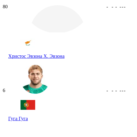
80
-
-
-
-
-
-
Христос Эвзона
Х. Эвзона
6
-
-
-
-
-
-
Гуга
Гуга