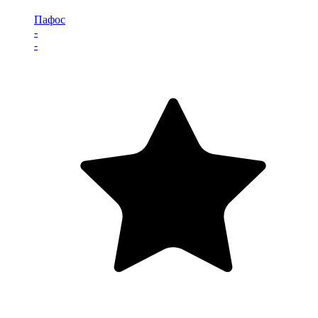
Пафос
-
-