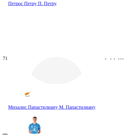
Петрос Петру
П. Петру
71
-
-
-
-
-
-
Михалис Папастилиану
М. Папастилиану