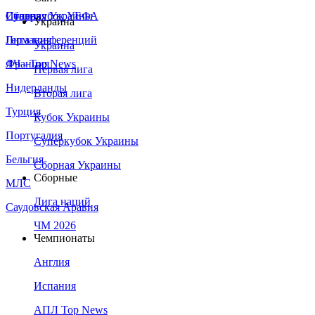
Сборная Украины
Италия
Суперкубок УЕФА
Украина
Германия
Лига конференций
Украина
Франция
ЛЧ - Top News
Первая лига
Нидерланды
Вторая лига
Турция
Кубок Украины
Португалия
Суперкубок Украины
Бельгия
Сборная Украины
Сборные
МЛС
Лига наций
Саудовская Аравия
ЧМ 2026
Чемпионаты
Англия
Испания
АПЛ Top News