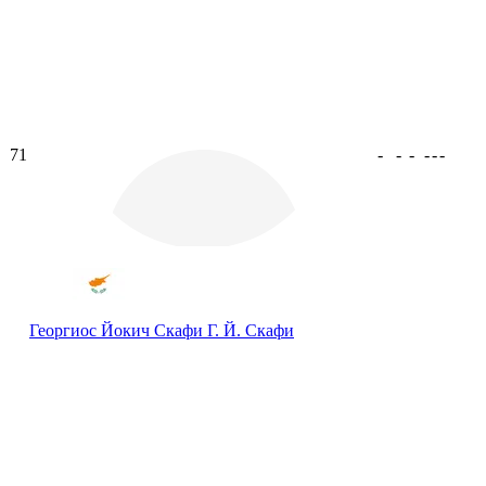
71
-
-
-
-
-
-
Георгиос Йокич Скафи
Г. Й. Скафи