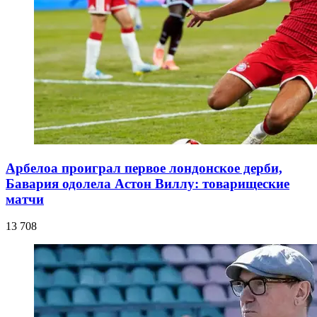
Арбелоа проиграл первое лондонское дерби,
Бавария одолела Астон Виллу: товарищеские
матчи
13 708