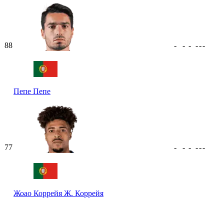
88
-
-
-
-
-
-
Пепе
Пепе
77
-
-
-
-
-
-
Жоао Коррейя
Ж. Коррейя