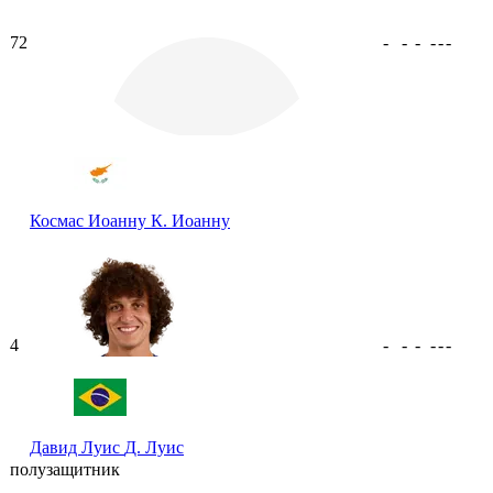
72
-
-
-
-
-
-
Космас Иоанну
К. Иоанну
4
-
-
-
-
-
-
Давид Луис
Д. Луис
полузащитник