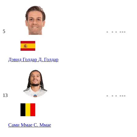
5
-
-
-
-
-
-
Дэвид Голдар
Д. Голдар
13
-
-
-
-
-
-
Сами Ммае
С. Ммае