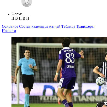
Форма
П
В
П
В
Н
Основное
Состав
календарь матчей
Таблица
Трансферы
Новости