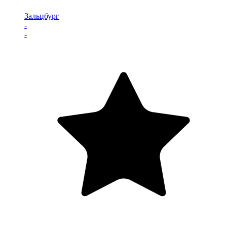
Зальцбург
-
-