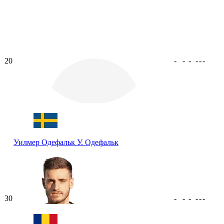
20
-
-
-
-
-
-
Уилмер Одефальк
У. Одефальк
30
-
-
-
-
-
-