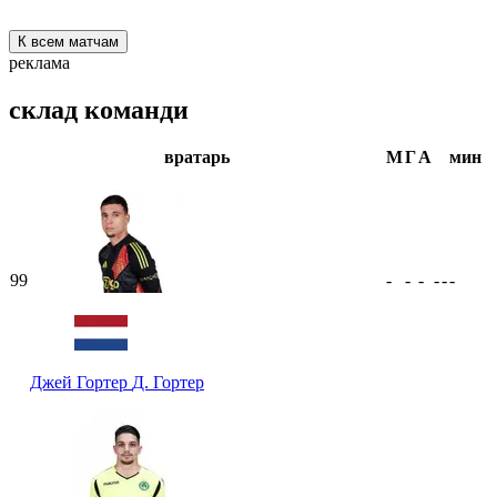
К всем матчам
реклама
склад команди
вратарь
М
Г
А
мин
99
-
-
-
-
-
-
Джей Гортер
Д. Гортер