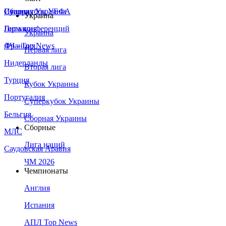
Сборная Украины
Италия
Суперкубок УЕФА
Украина
Германия
Лига конференций
Украина
Франция
ЛЧ - Top News
Первая лига
Нидерланды
Вторая лига
Турция
Кубок Украины
Португалия
Суперкубок Украины
Бельгия
Сборная Украины
Сборные
МЛС
Лига наций
Саудовская Аравия
ЧМ 2026
Чемпионаты
Англия
Испания
АПЛ Top News