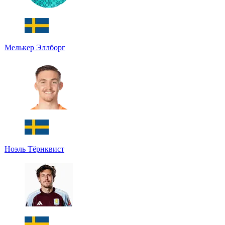
Мелькер Эллборг
Ноэль Тёрнквист