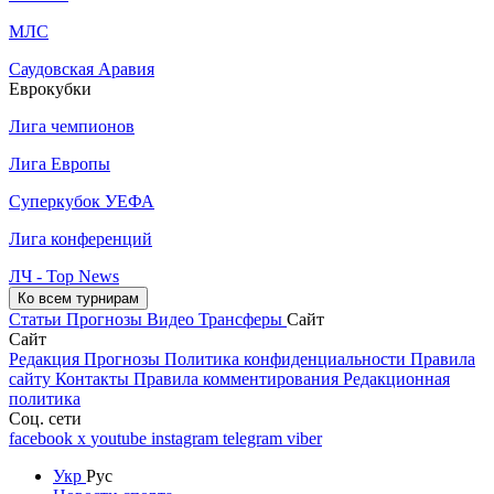
МЛС
Саудовская Аравия
Еврокубки
Лига чемпионов
Лига Европы
Суперкубок УЕФА
Лига конференций
ЛЧ - Top News
Ко всем турнирам
Статьи
Прогнозы
Видео
Трансферы
Сайт
Сайт
Редакция
Прогнозы
Политика конфиденциальности
Правила
сайту
Контакты
Правила комментирования
Редакционная
политика
Соц. сети
facebook
x
youtube
instagram
telegram
viber
Укр
Рус