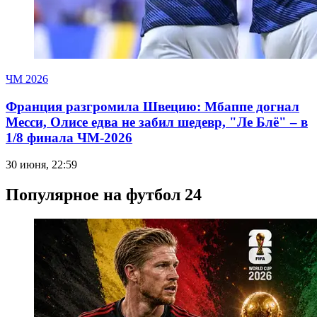
ЧМ 2026
Франция разгромила Швецию: Мбаппе догнал
Месси, Олисе едва не забил шедевр, "Ле Блё" – в
1/8 финала ЧМ-2026
30 июня, 22:59
Популярное на футбол 24