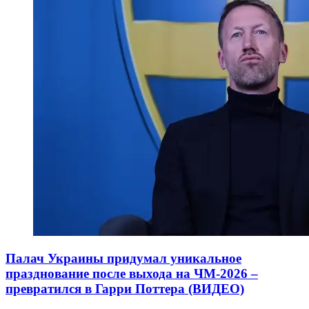
Палач Украины придумал уникальное
празднование после выхода на ЧМ-2026 –
превратился в Гарри Поттера (ВИДЕО)