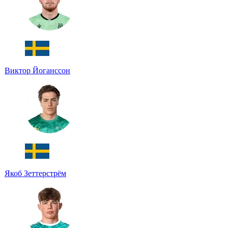
Виктор Йоганссон
Якоб Зеттерстрём