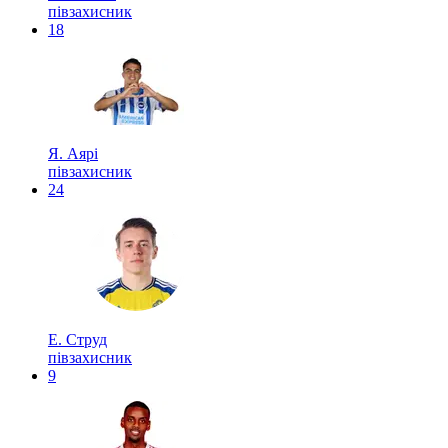
півзахисник
18
Я. Аярі
півзахисник
24
Е. Струд
півзахисник
9