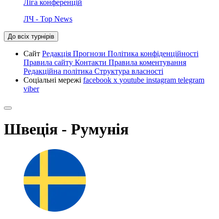
Ліга конференцій
ЛЧ - Top News
До всіх турнірів
Сайт
Редакція
Прогнози
Політика конфіденційності
Правила сайту
Контакти
Правила коментування
Редакційна політика
Структура власності
Соціальні мережі
facebook
x
youtube
instagram
telegram
viber
Швеція - Румунія