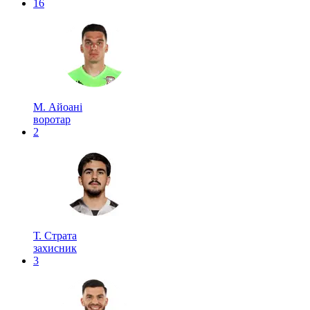
16
М. Айоані
воротар
2
Т. Страта
захисник
3