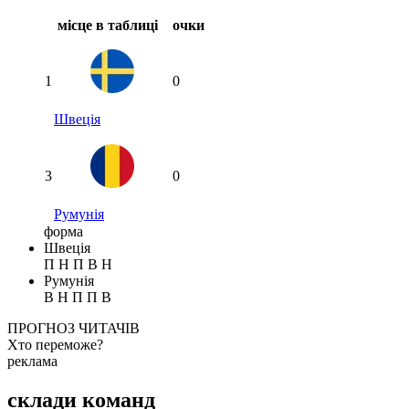
місце в таблиці
очки
1
0
Швеція
3
0
Румунія
форма
Швеція
П
Н
П
В
Н
Румунія
В
Н
П
П
В
ПРОГНОЗ ЧИТАЧІВ
Хто переможе?
реклама
Спрогнозуєте точний рахунок?
склади команд