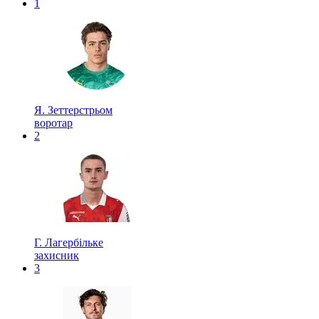
1
Я. Зеттерстрьом
воротар
2
Г. Лагербільке
захисник
3