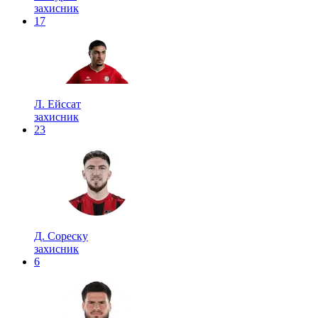
захисник
17
Л. Ейссат
захисник
23
Д. Сореску
захисник
6