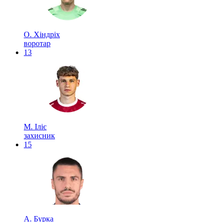
О. Хіндріх
воротар
13
М. Іліє
захисник
15
А. Бурка