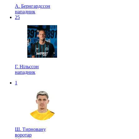
А. Бернгардссон
нападник
25
Г. Нільссон
нападник
1
Ш. Тирновану
воротар