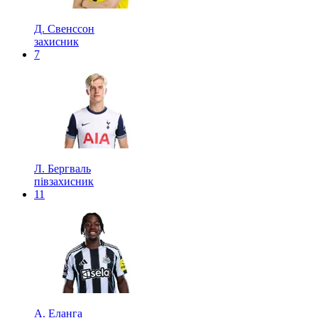
Д. Свенссон
захисник
7
Л. Бергваль
півзахисник
11
А. Еланга