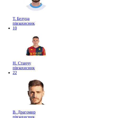
Т. Белуца
півзахисник
10
Н. Станчу
півзахисник
22
В. Драгомир
півзахисник