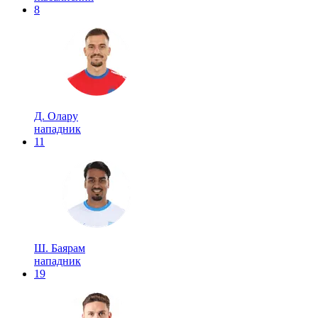
8
Д. Олару
нападник
11
Ш. Баярам
нападник
19