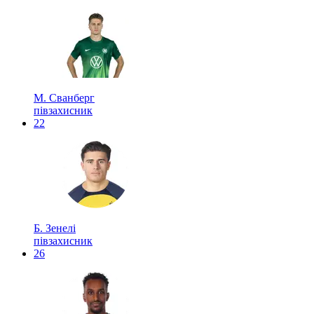
М. Сванберг
півзахисник
22
Б. Зенелі
півзахисник
26