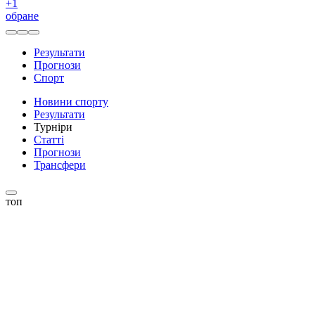
+
1
обране
Результати
Прогнози
Спорт
Новини спорту
Результати
Турніри
Статті
Прогнози
Трансфери
топ