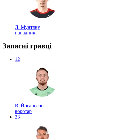
Л. Мунтяну
нападник
Запасні гравці
12
В. Йоганссон
воротар
23