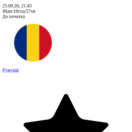
25.09.26, 21:45
49
дн
:
16
год
:
57
хв
До початку
Румунія