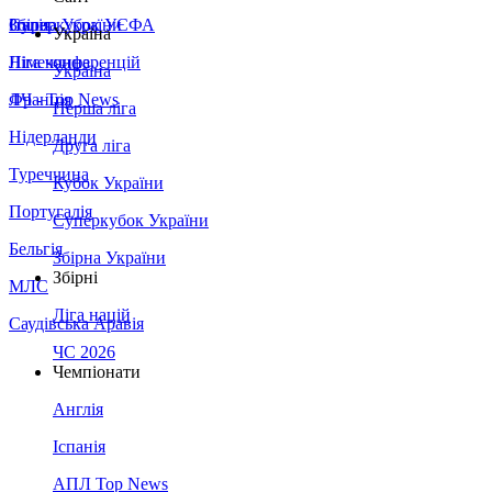
Збірна України
Італія
Суперкубок УЄФА
Україна
Німеччина
Ліга конференцій
Україна
Франція
ЛЧ - Top News
Перша ліга
Нідерланди
Друга ліга
Туреччина
Кубок України
Португалія
Суперкубок України
Бельгія
Збірна України
Збірні
МЛС
Ліга націй
Саудівська Аравія
ЧС 2026
Чемпіонати
Англія
Іспанія
АПЛ Top News