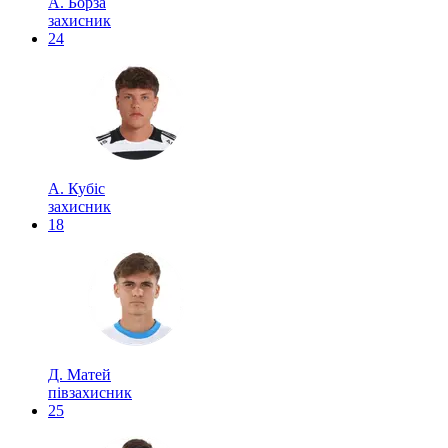
А. Борза
захисник
24
А. Кубіс
захисник
18
Д. Матей
півзахисник
25