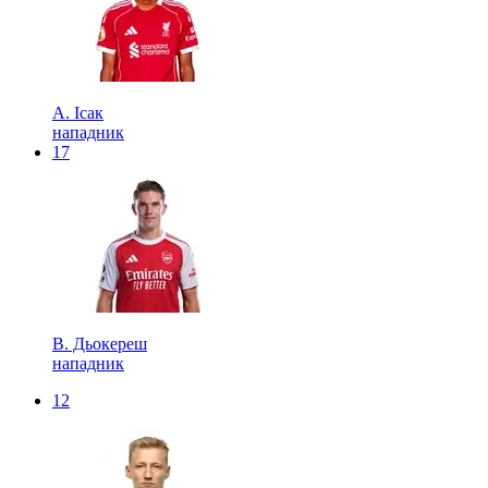
А. Ісак
нападник
17
В. Дьокереш
нападник
12