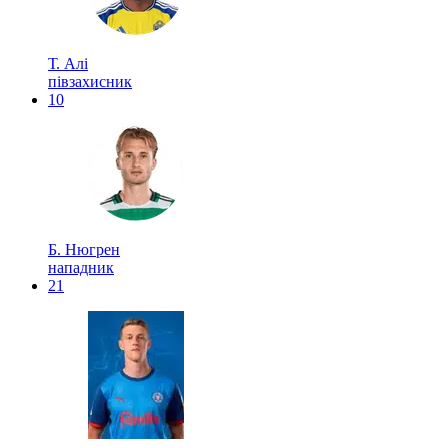
Т. Алі
півзахисник
10
Б. Нюгрен
нападник
21