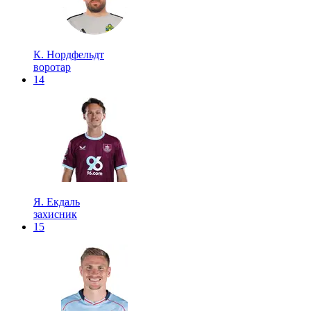
К. Нордфельдт
воротар
14
Я. Екдаль
захисник
15