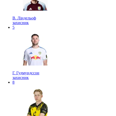
В. Ліндельоф
захисник
5
Г. Гудмундссон
захисник
8