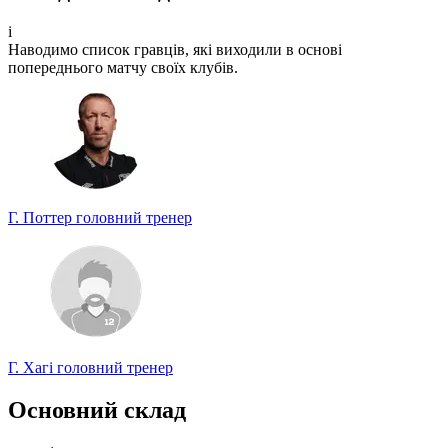
Беріть участь у турнірі прогнозистів та здобувайте класні
призи!
i
Наводимо список гравців, які виходили в основі
Турнір прогнозистів
попереднього матчу своїх клубів.
Г. Поттер
головний тренер
Г. Хагі
головний тренер
Основний склад