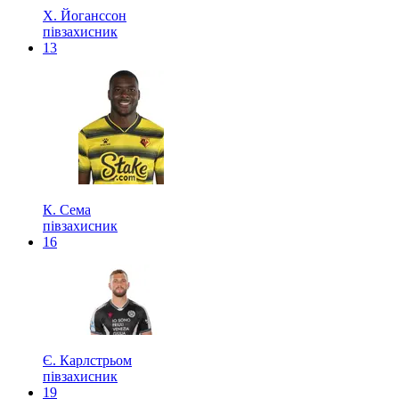
Х. Йоганссон
півзахисник
13
К. Сема
півзахисник
16
Є. Карлстрьом
півзахисник
19