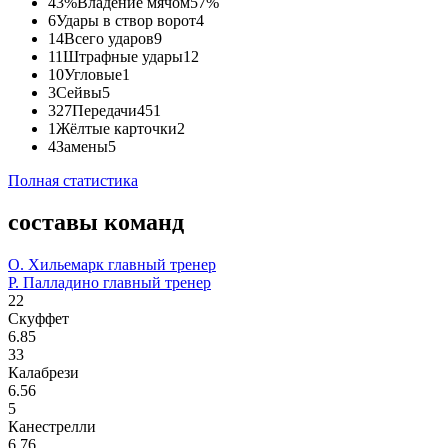
43%
Владение мячом
57%
6
Удары в створ ворот
4
14
Всего ударов
9
11
Штрафные удары
12
10
Угловые
1
3
Сейвы
5
327
Передачи
451
1
Жёлтые карточки
2
4
Замены
5
Полная статистика
составы команд
О. Хильемарк
главный тренер
Р. Палладино
главный тренер
22
Скуффет
6.85
33
Калабрези
6.56
5
Канестрелли
6.76