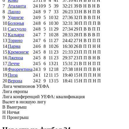
6
Комо
23
11
8
4
41
37:16
41
Н
В
В
П
Н
7
Аталанта
24
10
9
5
39
32:21
39
В
Н
В
Н
В
8
Лацио
24
8
9
7
33
26:23
33
Н
В
Н
П
В
9
Удинезе
24
9
5
10
32
27:36
32
П
В
В
П
Н
10
Болонья
24
8
6
10
30
32:31
30
П
П
П
П
В
11
Сассуоло
24
8
5
11
29
27:34
29
П
В
В
П
П
12
Кальяри
24
7
7
10
28
28:33
28
П
В
В
В
П
13
Торино
24
7
6
11
27
24:42
27
Н
В
П
П
П
14
Парма
24
6
8
10
26
16:30
26
В
П
П
Н
Н
15
Кремонезе
24
5
8
11
23
21:33
23
П
П
П
Н
П
16
Дженоа
24
5
8
11
23
29:37
23
П
П
В
Н
В
17
Лечче
24
5
6
13
21
15:31
21
В
П
Н
П
П
18
Фиорентина
24
3
9
12
18
27:38
18
Н
П
П
В
Н
19
Пиза
24
1
12
11
15
19:40
15
Н
П
П
Н
Н
20
Верона
24
2
9
13
15
18:41
15
Н
П
П
Н
П
Лига чемпионов УЕФА
Лига европы
Лига конференций УЕФА: квалификация
Вылет в низшую лигу
В
Выигрыш
Н
Ничья
П
Проигрыш