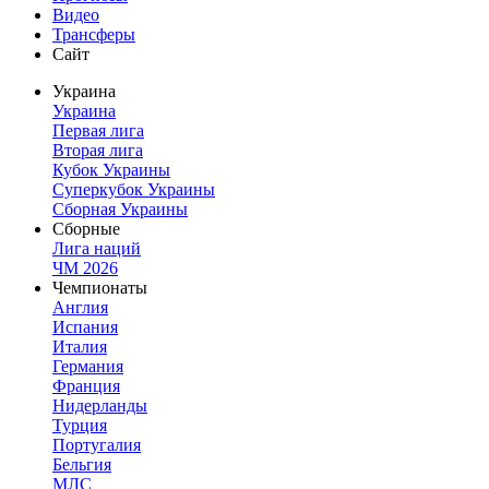
Видео
Трансферы
Сайт
Украина
Украина
Первая лига
Вторая лига
Кубок Украины
Суперкубок Украины
Сборная Украины
Сборные
Лига наций
ЧМ 2026
Чемпионаты
Англия
Испания
Италия
Германия
Франция
Нидерланды
Турция
Португалия
Бельгия
МЛС