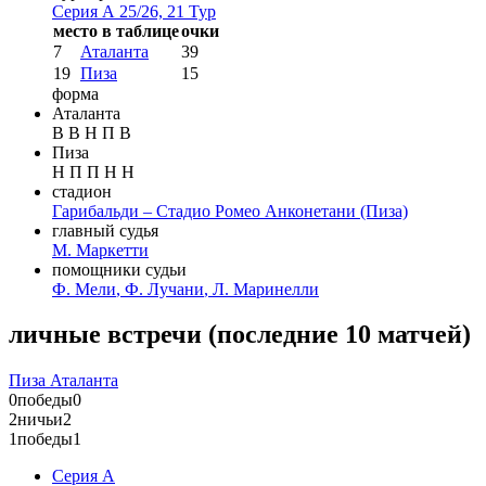
Серия А 25/26, 21 Тур
место в таблице
очки
7
Аталанта
39
19
Пиза
15
форма
Аталанта
В
В
Н
П
В
Пиза
Н
П
П
Н
Н
стадион
Гарибальди – Стадио Ромео Анконетани
(Пиза)
главный судья
М. Маркетти
помощники судьи
Ф. Мели
,
Ф. Лучани
,
Л. Маринелли
личные встречи
(
последние 10 матчей
)
Пиза
Аталанта
0
победы
0
2
ничьи
2
1
победы
1
Серия А