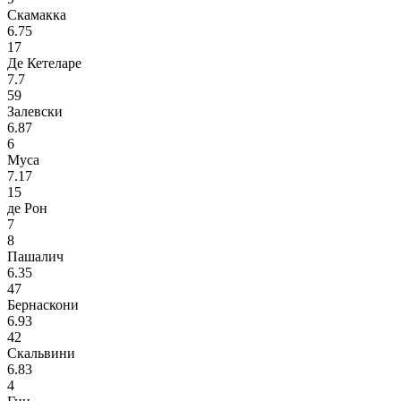
Скамакка
6.75
17
Де Кетеларе
7.7
59
Залевски
6.87
6
Муса
7.17
15
де Рон
7
8
Пашалич
6.35
47
Бернаскони
6.93
42
Скальвини
6.83
4