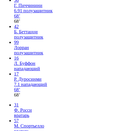
36
Г. Пиччинини
6.91
полузащитник
68’
68’
42
Б. Беттацци
полузащитник
99
Лорран
полузащитник
16
Л. Буффон
нападающий
17
Р. Дуросинми
7.1
нападающий
68’
68’
31
Ф. Росси
вратарь
57
М. Спортьелло