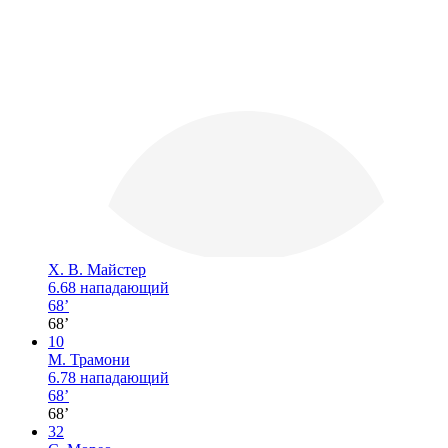
Х. В. Майстер
6.68
нападающий
68’
68’
10
М. Трамони
6.78
нападающий
68’
68’
32