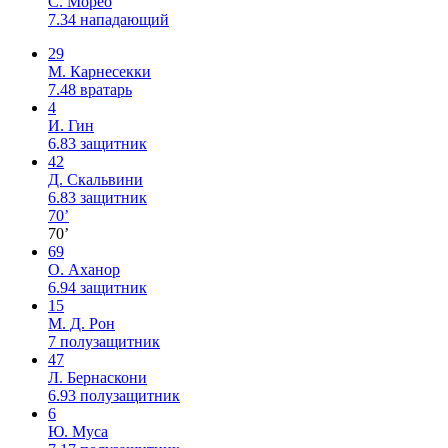
С. Морео
7.34
нападающий
29
М. Карнесекки
7.48
вратарь
4
И. Гин
6.83
защитник
42
Д. Скальвини
6.83
защитник
70’
70’
69
О. Аханор
6.94
защитник
15
М. Д. Рон
7
полузащитник
47
Л. Бернаскони
6.93
полузащитник
6
Ю. Муса