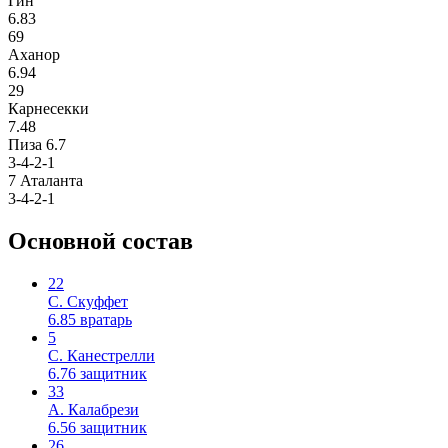
Гин
6.83
69
Аханор
6.94
29
Карнесекки
7.48
Пиза
6.7
3-4-2-1
7
Аталанта
3-4-2-1
Основной состав
22
С. Скуффет
6.85
вратарь
5
С. Канестрелли
6.76
защитник
33
А. Калабрези
6.56
защитник
26