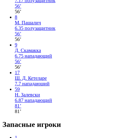
7.17
полузащитник
56’
56’
8
М. Пашалич
6.35
полузащитник
56’
56’
9
Д. Скамакка
6.75
нападающий
56’
56’
17
Ш. Д. Кетеларе
7.7
нападающий
59
Н. Залевски
6.87
нападающий
81’
81’
Запасные игроки
1