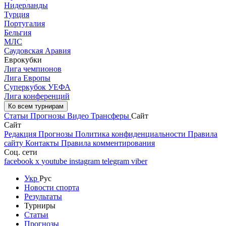
Нидерланды
Турция
Португалия
Бельгия
МЛС
Саудовская Аравия
Еврокубки
Лига чемпионов
Лига Европы
Суперкубок УЕФА
Лига конференций
Ко всем турнирам
Статьи
Прогнозы
Видео
Трансферы
Сайт
Сайт
Редакция
Прогнозы
Политика конфиденциальности
Правила
сайту
Контакты
Правила комментирования
Соц. сети
facebook
x
youtube
instagram
telegram
viber
Укр
Рус
Новости спорта
Результаты
Турниры
Статьи
Прогнозы