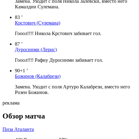
Замена. Уходит с поля Никола Залевски, вместо него
Камалдин Сулемана.
83 ’
Крстович
(Сулемана)
Гооол!!!! Никола Крстович забивает гол.
87 ’
Дуросинми
(Лерис)
Гооол!!!! Рафиу Дуросинми забивает гол.
90+1 ’
Божинов
(Калабрези)
Замена. Уходит с поля Артуро Калабрези, вместо него
Розен Божинов.
реклама
Обзор матча
Пиза
Аталанта