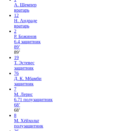
А. Шемпер
вратарь
12
Н. Андраде
вратарь
2
Р. Божинов
6.4
защитник
89’
89’
19
Т. Эстевес
защитник
76
Д. К. Мбамби
защитник
7
М. Лерис
6.71
полузащитник
68’
68’
8
M. Хёйхольт
полузащитник