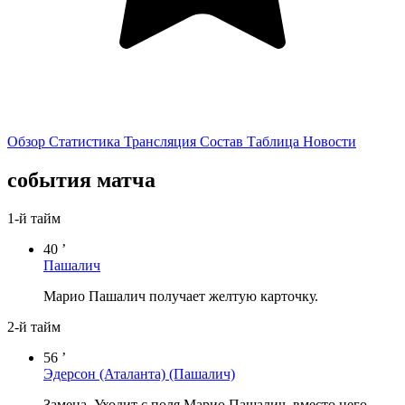
Обзор
Статистика
Трансляция
Состав
Таблица
Новости
события матча
1-й тайм
40 ’
Пашалич
Марио Пашалич получает желтую карточку.
2-й тайм
56 ’
Эдерсон (Аталанта)
(Пашалич)
Замена. Уходит с поля Марио Пашалич, вместо него