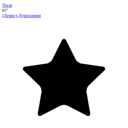
Пиза
87’
(Лерис)
Дуросинми