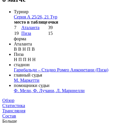
Турнир
Серия А 25/26, 21 Тур
место в таблице
очки
7
Аталанта
39
19
Пиза
15
форма
Аталанта
В
В
Н
П
В
Пиза
Н
П
П
Н
Н
стадион
Гарибальди – Стадио Ромео Анконетани
(Пиза)
главный судья
М. Маркетти
помощники судьи
Ф. Мели
,
Ф. Лучани
,
Л. Маринелли
Таблица
Обзор
Новости
Статистика
Трансляция
Состав
Больше