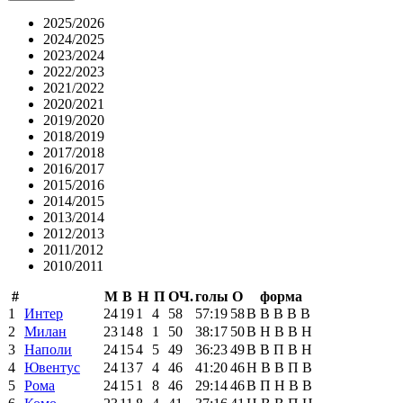
2025/2026
2024/2025
2023/2024
2022/2023
2021/2022
2020/2021
2019/2020
2018/2019
2017/2018
2016/2017
2015/2016
2014/2015
2013/2014
2012/2013
2011/2012
2010/2011
#
М
В
Н
П
ОЧ.
голы
О
форма
1
Интер
24
19
1
4
58
57:19
58
В
В
В
В
В
2
Милан
23
14
8
1
50
38:17
50
В
Н
В
В
Н
3
Наполи
24
15
4
5
49
36:23
49
В
В
П
В
Н
4
Ювентус
24
13
7
4
46
41:20
46
Н
В
В
П
В
5
Рома
24
15
1
8
46
29:14
46
В
П
Н
В
В