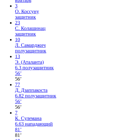
вратарь
3
О. Коссуну
защитник
23
С. Колашинац
защитник
10
Л. Самарджич
полузащитник
13
Э. (Аталанта)
6.3
полузащитник
56’
56’
77
Д. Дзаппакоста
6.82
полузащитник
56’
56’
7
К. Сулемана
6.63
нападающий
81’
81’