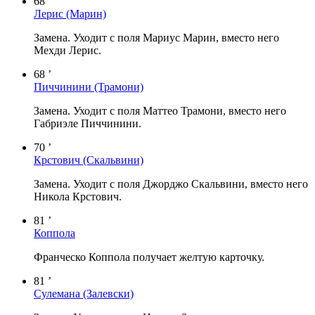
68 ’
Лерис
(Марин)
Замена. Уходит с поля Мариус Марин, вместо него
Мехди Лерис.
68 ’
Пиччинини
(Трамони)
Замена. Уходит с поля Маттео Трамони, вместо него
Габриэле Пиччинини.
70 ’
Крстович
(Скальвини)
Замена. Уходит с поля Джорджо Скальвини, вместо него
Никола Крстович.
81 ’
Коппола
Франческо Коппола получает желтую карточку.
81 ’
Сулемана
(Залевски)