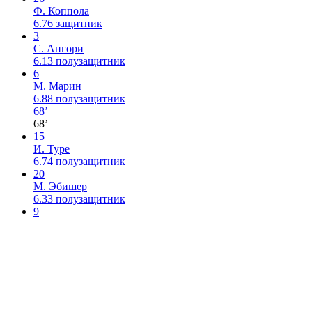
Ф. Коппола
6.76
защитник
3
С. Ангори
6.13
полузащитник
6
М. Марин
6.88
полузащитник
68’
68’
15
И. Туре
6.74
полузащитник
20
М. Эбишер
6.33
полузащитник
9