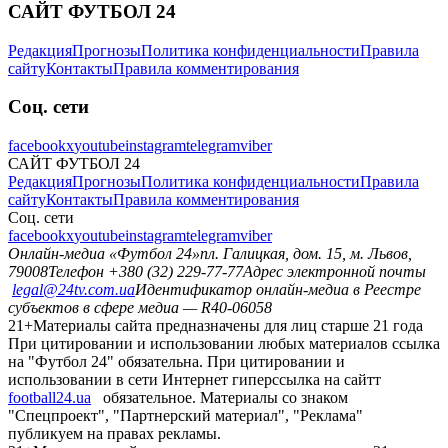
САЙТ ФУТБОЛ 24
Редакция
Прогнозы
Политика конфиденциальности
Правила
сайту
Контакты
Правила комментирования
Соц. сети
facebook
x
youtube
instagram
telegram
viber
САЙТ ФУТБОЛ 24
Редакция
Прогнозы
Политика конфиденциальности
Правила
сайту
Контакты
Правила комментирования
Соц. сети
facebook
x
youtube
instagram
telegram
viber
Онлайн-медиа «Футбол 24»
пл. Галицкая, дом. 15, м. Львов,
79008
Телефон +380 (32) 229-77-77
Адрес электронной почты
legal@24tv.com.ua
Идентификатор онлайн-медиа в Реестре
субъектов в сфере медиа — R40-06058
21+
Материалы сайта предназначены для лиц старше 21 года
При цитировании и использовании любых материалов ссылка
на "Футбол 24" обязательна. При цитировании и
использовании в сети Интернет гиперссылка на сайтт
football24.ua
обязательное. Материалы со знаком
"Спецпроект", "Партнерский материал", "Реклама"
публикуем на правах рекламы.