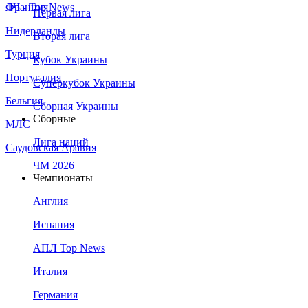
Франция
ЛЧ - Top News
Первая лига
Нидерланды
Вторая лига
Турция
Кубок Украины
Португалия
Суперкубок Украины
Бельгия
Сборная Украины
Сборные
МЛС
Лига наций
Саудовская Аравия
ЧМ 2026
Чемпионаты
Англия
Испания
АПЛ Top News
Италия
Германия