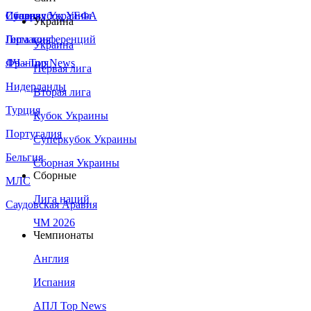
Сборная Украины
Италия
Суперкубок УЕФА
Украина
Германия
Лига конференций
Украина
Франция
ЛЧ - Top News
Первая лига
Нидерланды
Вторая лига
Турция
Кубок Украины
Португалия
Суперкубок Украины
Бельгия
Сборная Украины
Сборные
МЛС
Лига наций
Саудовская Аравия
ЧМ 2026
Чемпионаты
Англия
Испания
АПЛ Top News