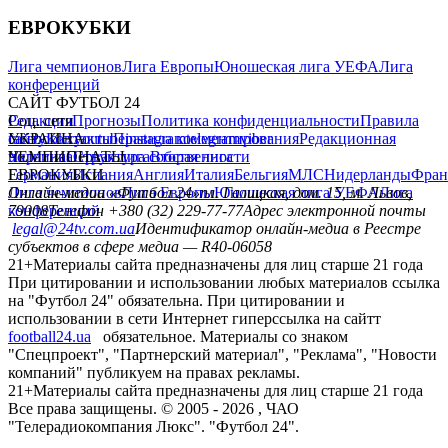
ЕВРОКУБКИ
Лига чемпионов
Лига Европы
Юношеская лига УЕФА
Лига
конференций
САЙТ ФУТБОЛ 24
Редакция
Соц. сети
Прогнозы
Политика конфиденциальности
Правила
сайту
facebook
УКРАИНА
Контакты
x
youtube
Правила комментирования
instagram
telegram
viber
Редакционная
политика
Украина
ЧЕМПИОНАТЫ
Первая лига
Структура собственности
Вторая лига
Германия
ЕВРОКУБКИ
Испания
Англия
Италия
Бельгия
МЛС
Нидерланды
Фран
Лига чемпионов
Онлайн-медиа «Футбол 24»
Лига Европы
пл. Галицкая, дом. 15, м. Львов,
Юношеская лига УЕФА
Лига
конференций
79008
Телефон +380 (32) 229-77-77
Адрес электронной почты
legal@24tv.com.ua
Идентификатор онлайн-медиа в Реестре
субъектов в сфере медиа — R40-06058
21+
Материалы сайта предназначены для лиц старше 21 года
При цитировании и использовании любых материалов ссылка
на "Футбол 24" обязательна. При цитировании и
использовании в сети Интернет гиперссылка на сайтт
football24.ua
обязательное. Материалы со знаком
"Спецпроект", "Партнерский материал", "Реклама", "Новости
компаний" публикуем на правах рекламы.
21+
Материалы сайта предназначены для лиц старше 21 года
Все права защищены. © 2005 -
2026
, ЧАО
"Телерадиокомпания Люкс". "Футбол 24".