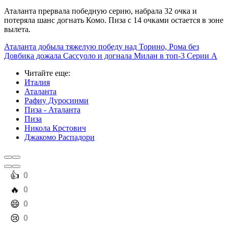
Аталанта прервала победную серию, набрала 32 очка и
потеряла шанс догнать Комо. Пиза с 14 очками остается в зоне
вылета.
Аталанта добыла тяжелую победу над Торино, Рома без
Довбика дожала Сассуоло и догнала Милан в топ-3 Серии А
Читайте еще
:
Италия
Аталанта
Рафиу Дуросинми
Пиза - Аталанта
Пиза
Никола Крстович
Джакомо Распадори
️👍
0
️🔥
0
️😄
0
️😢
0