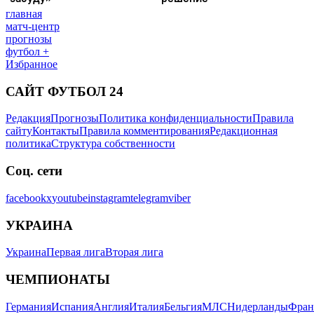
главная
матч-центр
прогнозы
футбол +
Избранное
САЙТ ФУТБОЛ 24
Редакция
Прогнозы
Политика конфиденциальности
Правила
сайту
Контакты
Правила комментирования
Редакционная
политика
Структура собственности
Соц. сети
facebook
x
youtube
instagram
telegram
viber
УКРАИНА
Украина
Первая лига
Вторая лига
ЧЕМПИОНАТЫ
Германия
Испания
Англия
Италия
Бельгия
МЛС
Нидерланды
Фран