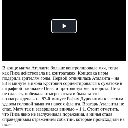
Play
Video
В конце матча Аталанта больше контролировала мяч, тогда
как Пиза действовала на контратаках. Концовка игры
подарила зрителям голы. Первой отличилась Аталанта – на
83-й минуте Никола Крстович сориентировался в суматохе в
штрафной площадке Пизы и протолкнул мяч в ворота. Пиза
не сдалась, побежала отыгрываться и была за это
вознаграждена – на 87-й минуте Рафиу Дуросинми классным
ударом головой замкнул навес с фланга. Вратарь Аталанты не
спас. Матч так и завершился вничью – 1:1. Стоит отметить,
что Пиза явно не заслуживала поражения, а ничья стала
справедливым отражением событий, которые происходили на
поле.