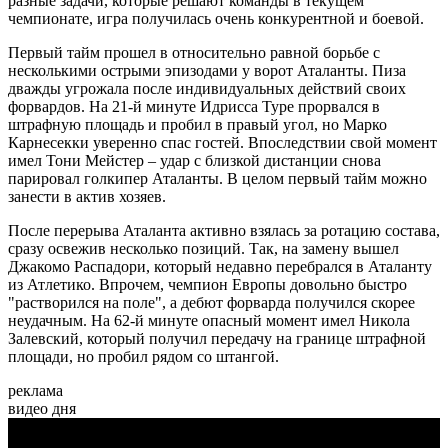
разные задачи, которые решают команды в текущем
чемпионате, игра получилась очень конкурентной и боевой.
Первый тайм прошел в относительно равной борьбе с
несколькими острыми эпизодами у ворот Аталанты. Пиза
дважды угрожала после индивидуальных действий своих
форвардов. На 21-й минуте Идрисса Туре прорвался в
штрафную площадь и пробил в правый угол, но Марко
Карнесекки уверенно спас гостей. Впоследствии свой момент
имел Тони Мейстер – удар с близкой дистанции снова
парировал голкипер Аталанты. В целом первый тайм можно
занести в актив хозяев.
После перерыва Аталанта активно взялась за ротацию состава,
сразу освежив несколько позиций. Так, на замену вышел
Джакомо Распадори, который недавно перебрался в Аталанту
из Атлетико. Впрочем, чемпион Европы довольно быстро
"растворился на поле", а дебют форварда получился скорее
неудачным. На 62-й минуте опасный момент имел Никола
Залевский, который получил передачу на границе штрафной
площади, но пробил рядом со штангой.
реклама
видео дня