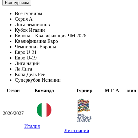
Все турниры
Все турниры
Серия А
Лига чемпионов
Кубок Италии
Европа – Квалификация ЧМ 2026
Квалификация Евро
Чемпионат Европы
Евро U-21
Евро U-19
Лига наций
Ла Лига
Копа Дель Рей
Суперкубок Испании
Сезон
Команда
Турнир
М
Г
А
мин
2026/2027
-
-
-
-
-
-
Италия
Лига наций