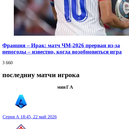
Франция – Ирак: матч ЧМ-2026 прерван из-за
непогоды – известно, когда возобновиться игра
3 660
последниу матчи игрока
мин
Г
А
Серия А
18:45,
22 май 2026