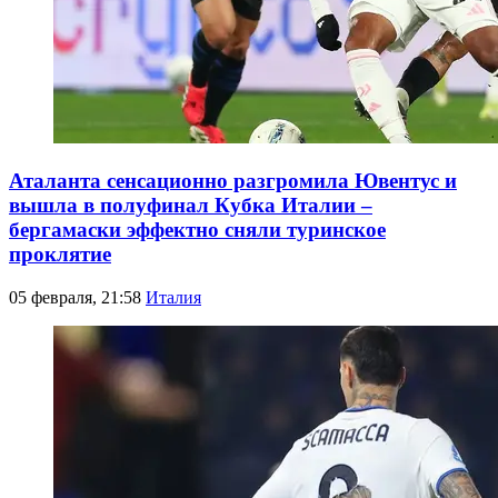
Аталанта сенсационно разгромила Ювентус и
вышла в полуфинал Кубка Италии –
бергамаски эффектно сняли туринское
проклятие
05 февраля, 21:58
Италия