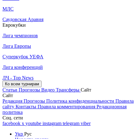
МЛС
Саудовская Аравия
Еврокубки
Лига чемпионов
Лига Европы
Суперкубок УЕФА
Лига конференций
ЛЧ - Top News
Ко всем турнирам
Статьи
Прогнозы
Видео
Трансферы
Сайт
Сайт
Редакция
Прогнозы
Политика конфиденциальности
Правила
сайту
Контакты
Правила комментирования
Редакционная
политика
Соц. сети
facebook
x
youtube
instagram
telegram
viber
Укр
Рус