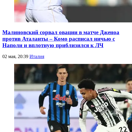
Малиновский сорвал овации в матче Дженоа
против Аталанты – Комо расписал ничью с
Наполи и вплотную приблизился к ЛЧ
02 мая, 20:39
Италия