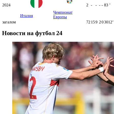
2024
2
-
-
-
-
83
ʼ
Чемпионат
Италия
Европы
загалом
72
15
9
2
0
3012ʼ
Новости на футбол 24