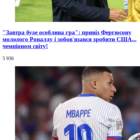
"Завтра буде особлива гра": привіз Фергюсону
молодого Роналду і зобов'язався зробити США...
чемпіоном світу!
5 936