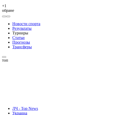
+
1
обране
Новости спорта
Результаты
Турниры
Статьи
Прогнозы
Трансферы
топ
ЛЧ - Top News
Украина