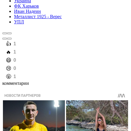
Украина
ФК Харьков
Иван Надеин
Металлист 1925 - Верес
УПЛ
️👍
1
️🔥
1
️😄
0
️😢
0
️🤬
1
комментарии