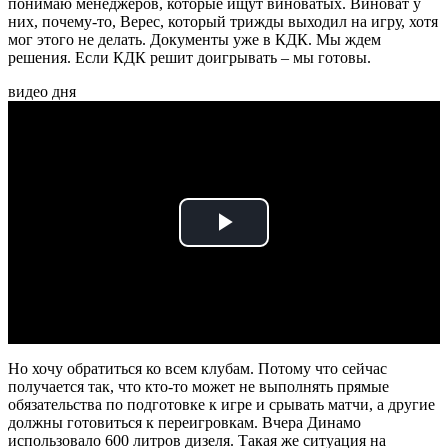
понимаю менеджеров, которые ищут виноватых. Виноват у
них, почему-то, Верес, который трижды выходил на игру, хотя
мог этого не делать. Документы уже в КДК. Мы ждем
решения. Если КДК решит доигрывать – мы готовы.
видео дня
Play
Video
Но хочу обратиться ко всем клубам. Потому что сейчас
получается так, что кто-то может не выполнять прямые
обязательства по подготовке к игре и срывать матчи, а другие
должны готовиться к переигровкам. Вчера Динамо
использовало 600 литров дизеля. Такая же ситуация на