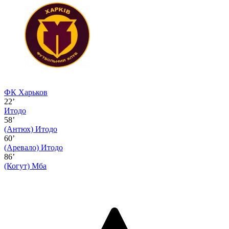
ФК Харьков
22’
Итодо
58’
(Антюх)
Итодо
60’
(Аревало)
Итодо
86’
(Когут)
Мба