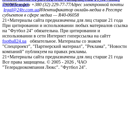
конференций
79008
Телефон +380 (32) 229-77-77
Адрес электронной почты
legal@24tv.com.ua
Идентификатор онлайн-медиа в Реестре
субъектов в сфере медиа — R40-06058
21+
Материалы сайта предназначены для лиц старше 21 года
При цитировании и использовании любых материалов ссылка
на "Футбол 24" обязательна. При цитировании и
использовании в сети Интернет гиперссылка на сайтт
football24.ua
обязательное. Материалы со знаком
"Спецпроект", "Партнерский материал", "Реклама", "Новости
компаний" публикуем на правах рекламы.
21+
Материалы сайта предназначены для лиц старше 21 года
Все права защищены. © 2005 -
2026
, ЧАО
"Телерадиокомпания Люкс". "Футбол 24".