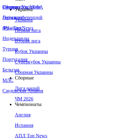
Сборная Украины
Италия
Суперкубок УЕФА
Украина
Германия
Лига конференций
Украина
Франция
ЛЧ - Top News
Первая лига
Нидерланды
Вторая лига
Турция
Кубок Украины
Португалия
Суперкубок Украины
Бельгия
Сборная Украины
Сборные
МЛС
Лига наций
Саудовская Аравия
ЧМ 2026
Чемпионаты
Англия
Испания
АПЛ Top News