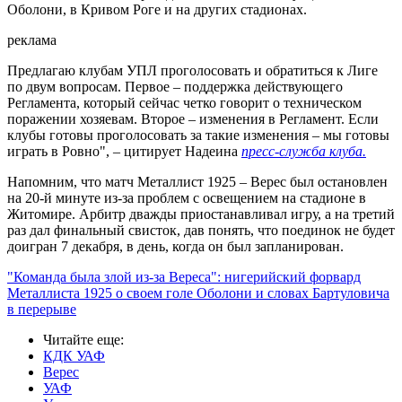
Оболони, в Кривом Роге и на других стадионах.
реклама
Предлагаю клубам УПЛ проголосовать и обратиться к Лиге
по двум вопросам. Первое – поддержка действующего
Регламента, который сейчас четко говорит о техническом
поражении хозяевам. Второе – изменения в Регламент. Если
клубы готовы проголосовать за такие изменения – мы готовы
играть в Ровно", – цитирует Надеина
пресс-служба клуба.
Напомним, что матч Металлист 1925 – Верес был остановлен
на 20-й минуте из-за проблем с освещением на стадионе в
Житомире. Арбитр дважды приостанавливал игру, а на третий
раз дал финальный свисток, дав понять, что поединок не будет
доигран 7 декабря, в день, когда он был запланирован.
"Команда была злой из-за Вереса": нигерийский форвард
Металлиста 1925 о своем голе Оболони и словах Бартуловича
в перерыве
Читайте еще
:
КДК УАФ
Верес
УАФ