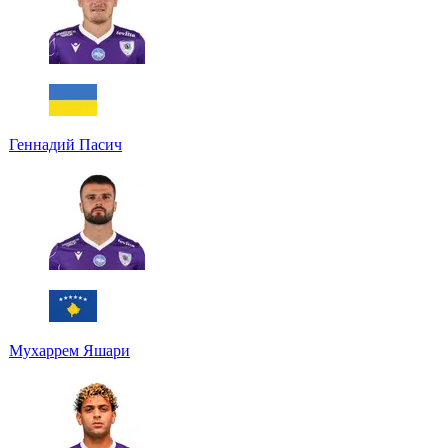
Геннадий Пасич
Мухаррем Яшари