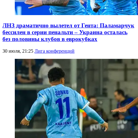
ЛНЗ драматично вылетел от Гента: Паламарчук
бессилен в серии пенальти – Украина осталась
без половины клубов в еврокубках
30 июля, 21:25
Лига конференций