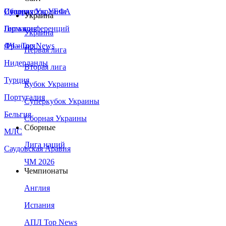
Сборная Украины
Италия
Суперкубок УЕФА
Украина
Германия
Лига конференций
Украина
Франция
ЛЧ - Top News
Первая лига
Нидерланды
Вторая лига
Турция
Кубок Украины
Португалия
Суперкубок Украины
Бельгия
Сборная Украины
Сборные
МЛС
Лига наций
Саудовская Аравия
ЧМ 2026
Чемпионаты
Англия
Испания
АПЛ Top News