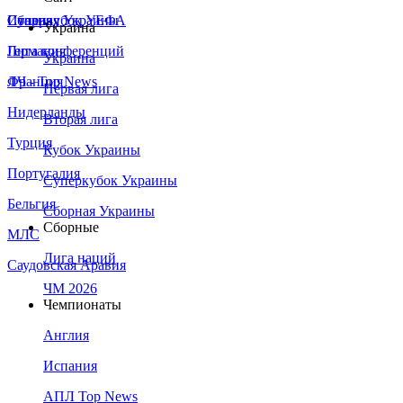
Сборная Украины
Италия
Суперкубок УЕФА
Украина
Германия
Лига конференций
Украина
Франция
ЛЧ - Top News
Первая лига
Нидерланды
Вторая лига
Турция
Кубок Украины
Португалия
Суперкубок Украины
Бельгия
Сборная Украины
Сборные
МЛС
Лига наций
Саудовская Аравия
ЧМ 2026
Чемпионаты
Англия
Испания
АПЛ Top News