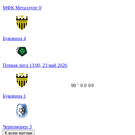
МФК Металлург
0
Буковина
4
Первая лига
13:00,
23 май 2026
90
ʼ
0
0
0
0
Буковина
1
Черноморец
3
К всем матчам