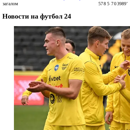
загалом
57
8
5
7
0
3989ʼ
Новости на футбол 24