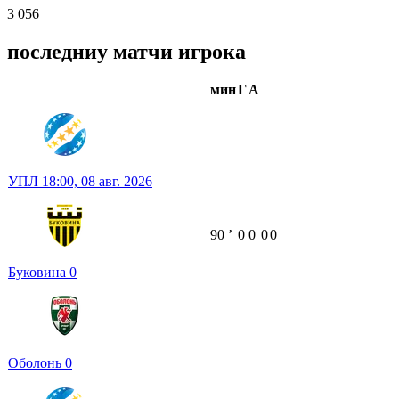
3 056
последниу матчи игрока
мин
Г
А
УПЛ
18:00,
08 авг. 2026
90
ʼ
0
0
0
0
Буковина
0
Оболонь
0