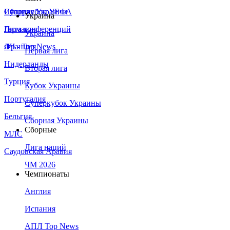
Сборная Украины
Италия
Суперкубок УЕФА
Украина
Германия
Лига конференций
Украина
Франция
ЛЧ - Top News
Первая лига
Нидерланды
Вторая лига
Турция
Кубок Украины
Португалия
Суперкубок Украины
Бельгия
Сборная Украины
Сборные
МЛС
Лига наций
Саудовская Аравия
ЧМ 2026
Чемпионаты
Англия
Испания
АПЛ Top News