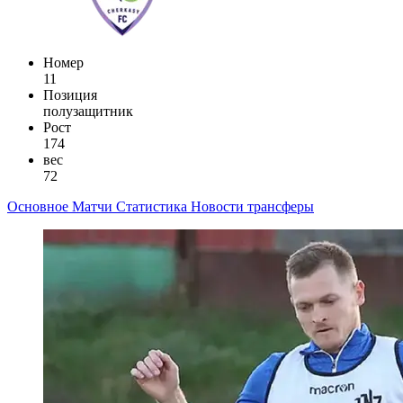
Номер
11
Позиция
полузащитник
Рост
174
вес
72
Основное
Матчи
Статистика
Новости
трансферы