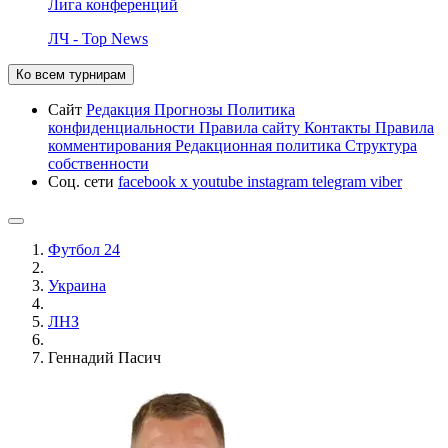
Лига конференций
ЛЧ - Top News
Ко всем турнирам
Сайт
Редакция
Прогнозы
Политика
конфиденциальности
Правила сайту
Контакты
Правила
комментирования
Редакционная политика
Структура
собственности
Соц. сети
facebook
x
youtube
instagram
telegram
viber
Футбол 24
Украина
ЛНЗ
Геннадий Пасич