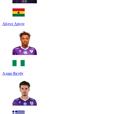
Абдул Авуду
Адам Якубу