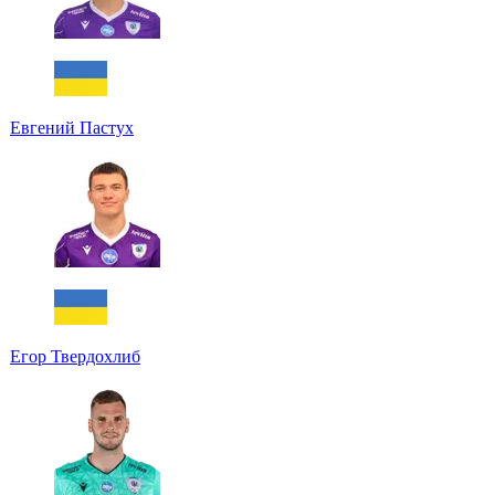
Евгений Пастух
Егор Твердохлиб