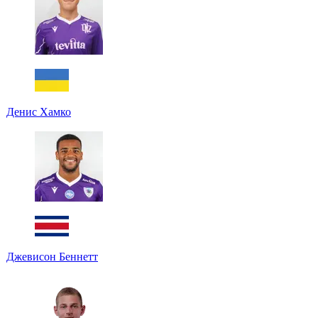
Денис Хамко
Джевисон Беннетт