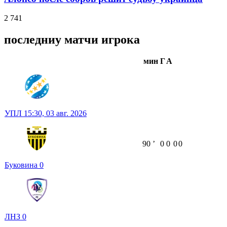
2 741
последниу матчи игрока
мин
Г
А
УПЛ
15:30,
03 авг. 2026
90
ʼ
0
0
0
0
Буковина
0
ЛНЗ
0