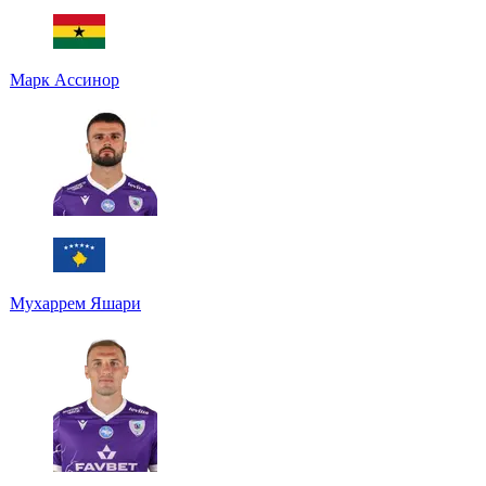
Марк Ассинор
Мухаррем Яшари