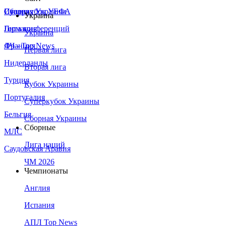
Сборная Украины
Италия
Суперкубок УЕФА
Украина
Германия
Лига конференций
Украина
Франция
ЛЧ - Top News
Первая лига
Нидерланды
Вторая лига
Турция
Кубок Украины
Португалия
Суперкубок Украины
Бельгия
Сборная Украины
Сборные
МЛС
Лига наций
Саудовская Аравия
ЧМ 2026
Чемпионаты
Англия
Испания
АПЛ Top News