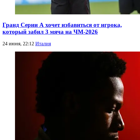
Гранд Серии А хочет избавиться от игрока,
который забил 3 мяча на ЧМ-2026
24 июня, 22:12
Италия