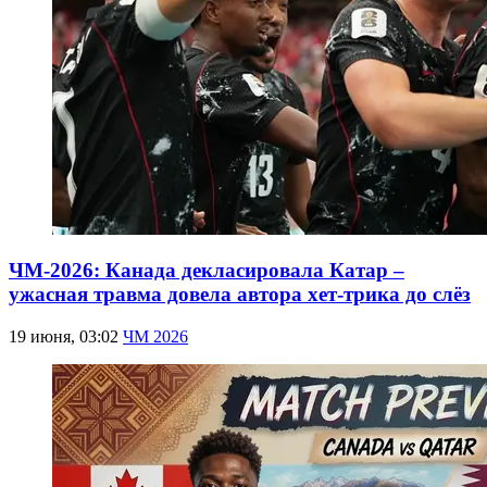
ЧМ-2026: Канада декласировала Катар –
ужасная травма довела автора хет-трика до слёз
19 июня, 03:02
ЧМ 2026