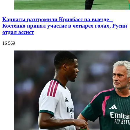
Карпаты разгромили Кривбасс на выезде –
Костенко принял участие в четырех голах, Русин
отдал ассист
16 569