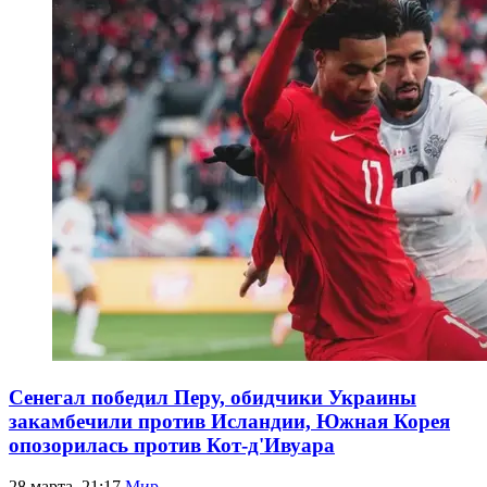
Сенегал победил Перу, обидчики Украины
закамбечили против Исландии, Южная Корея
опозорилась против Кот-д'Ивуара
28 марта, 21:17
Мир