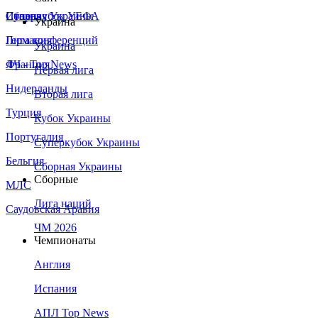
Сборная Украины
Италия
Суперкубок УЕФА
Украина
Германия
Лига конференций
Украина
Франция
ЛЧ - Top News
Первая лига
Нидерланды
Вторая лига
Турция
Кубок Украины
Португалия
Суперкубок Украины
Бельгия
Сборная Украины
Сборные
МЛС
Лига наций
Саудовская Аравия
ЧМ 2026
Чемпионаты
Англия
Испания
АПЛ Top News