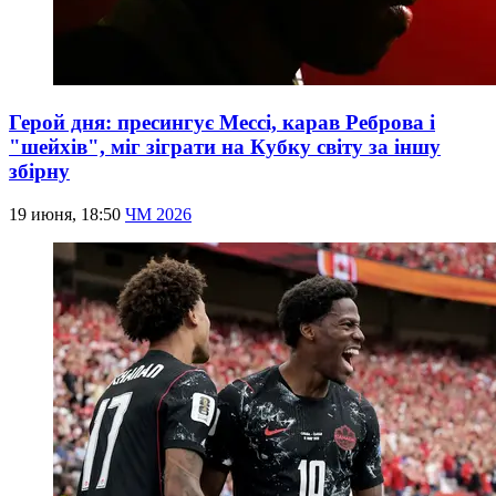
Герой дня: пресингує Мессі, карав Реброва і
"шейхів", міг зіграти на Кубку світу за іншу
збірну
19 июня, 18:50
ЧМ 2026