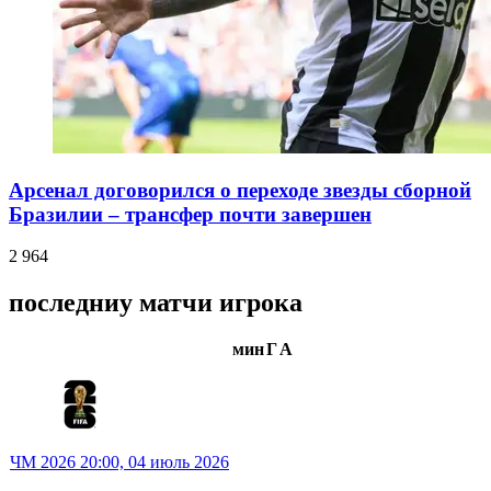
Арсенал договорился о переходе звезды сборной
Бразилии – трансфер почти завершен
2 964
последниу матчи игрока
мин
Г
А
ЧМ 2026
20:00,
04 июль 2026