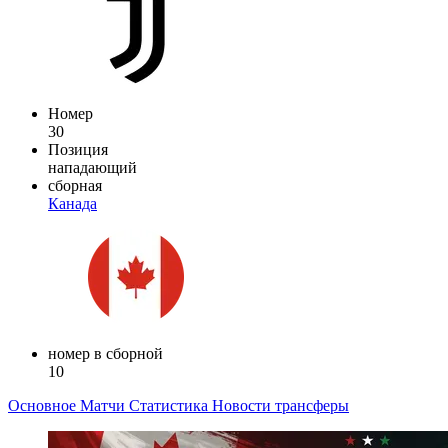
Номер
30
Позиция
нападающий
сборная
Канада
номер в сборной
10
Основное
Матчи
Статистика
Новости
трансферы