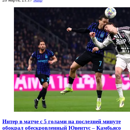
Интер в матче с 5 голами на последней минуте
обокрал обескровленный Ювентус – Камбьясо