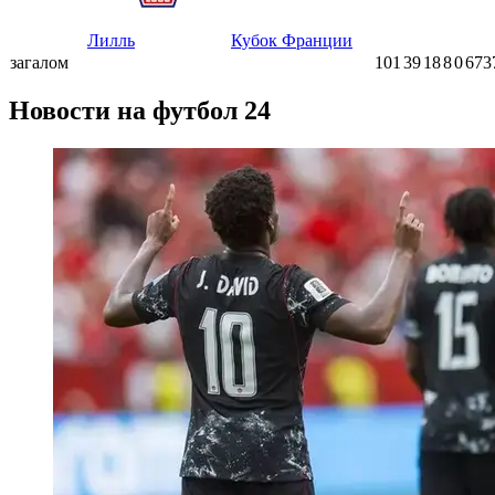
Лилль
Кубок Франции
загалом
101
39
18
8
0
673
Новости на футбол 24