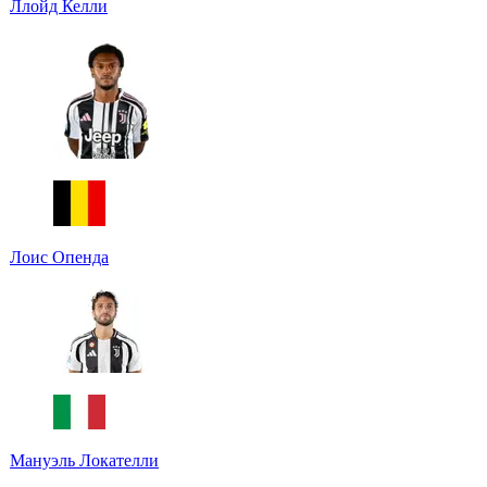
Ллойд Келли
Лоис Опенда
Мануэль Локателли