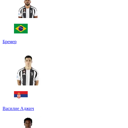
Бремер
Василие Аджич