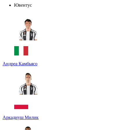
Ювентус
Андреа Камбьясо
Аркадиуш Милик