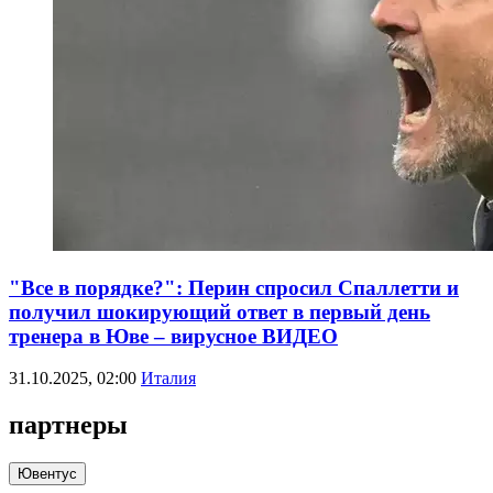
"Все в порядке?": Перин спросил Спаллетти и
получил шокирующий ответ в первый день
тренера в Юве – вирусное ВИДЕО
31.10.2025, 02:00
Италия
партнеры
Ювентус