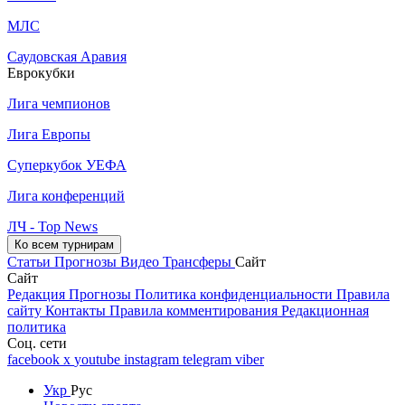
МЛС
Саудовская Аравия
Еврокубки
Лига чемпионов
Лига Европы
Суперкубок УЕФА
Лига конференций
ЛЧ - Top News
Ко всем турнирам
Статьи
Прогнозы
Видео
Трансферы
Сайт
Сайт
Редакция
Прогнозы
Политика конфиденциальности
Правила
сайту
Контакты
Правила комментирования
Редакционная
политика
Соц. сети
facebook
x
youtube
instagram
telegram
viber
Укр
Рус