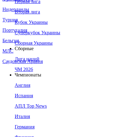
Первая лига
Нидерланды
Вторая лига
Турция
Кубок Украины
Португалия
Суперкубок Украины
Бельгия
Сборная Украины
Сборные
МЛС
Лига наций
Саудовская Аравия
ЧМ 2026
Чемпионаты
Англия
Испания
АПЛ Top News
Италия
Германия